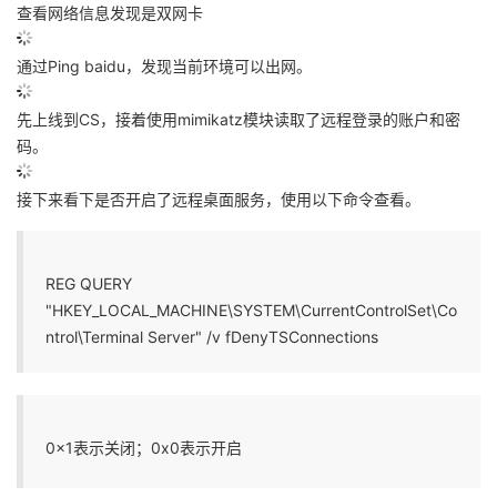
查看网络信息发现是双网卡
我
注
的
开
通过Ping baidu，发现当前环境可以出网。
的
Programs
发
先上线到CS，接着使用mimikatz模块读取了远程登录的账户和密
支
者
码。
持
学
接下来看下是否开启了远程桌面服务，使用以下命令查看。
我
堂
REG QUERY
的
我
我
"HKEY_LOCAL_MACHINE\SYSTEM\CurrentControlSet\Co
ntrol\Terminal Server" /v fDenyTSConnections
技
的
的
我
术
云
课
的
我
0x1表示关闭；0x0表示开启
支
声
程
认
的
我