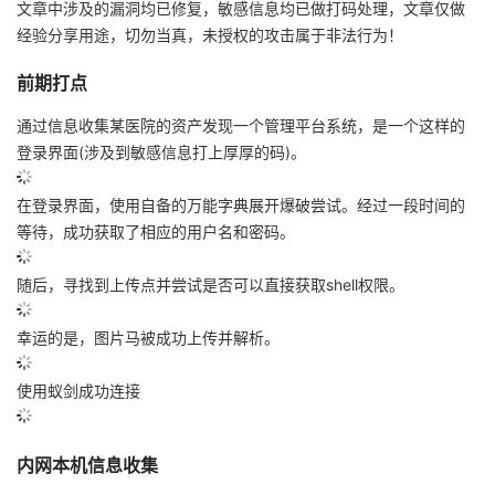
文章中涉及的漏洞均已修复，敏感信息均已做打码处理，文章仅做
经验分享用途，切勿当真，未授权的攻击属于非法行为！
者
前期打点
我
通过信息收集某医院的资产发现一个管理平台系统，是一个这样的
的
我
登录界面(涉及到敏感信息打上厚厚的码)。
博
的
我
在登录界面，使用自备的万能字典展开爆破尝试。经过一段时间的
等待，成功获取了相应的用户名和密码。
客
论
的
我
随后，寻找到上传点并尝试是否可以直接获取shell权限。
坛
圈
的
我
幸运的是，图片马被成功上传并解析。
子
直
的
我
使用蚁剑成功连接
我
播
活
的
内网本机信息收集
我
动
关
的