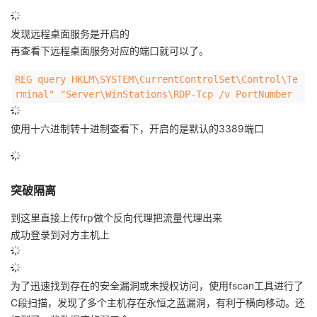
持
建
证
实
的
发现远程桌面服务是开启的
议
验
收
再查看下远程桌面服务对应的端口就可以了。
藏
REG query HKLM\SYSTEM\CurrentControlSet\Control\Te
rminal" "Server\WinStations\RDP-Tcp /v PortNumber
使用十六进制转十进制查看下，开启的是默认的3389端口
突破隔离
到这里直接上传frp做个反向代理把流量代理出来
成功登录到对方主机上
为了迅速找到存在的安全漏洞或未授权访问，使用fscan工具进行了
C段扫描，发现了多个主机存在永恒之蓝漏洞，有利于横向移动。还