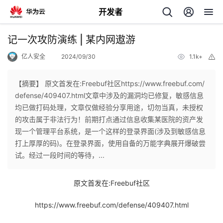
开发者
返
记一次攻防演练 | 某内网遨游
回
亿人安全
2024/09/30
1.1k+
举
报
【摘要】 原文首发在:Freebuf社区https://www.freebuf.com/
defense/409407.html文章中涉及的漏洞均已修复，敏感信息
均已做打码处理，文章仅做经验分享用途，切勿当真，未授权
个
的攻击属于非法行为！前期打点通过信息收集某医院的资产发
现一个管理平台系统，是一个这样的登录界面(涉及到敏感信息
我
人
打上厚厚的码)。在登录界面，使用自备的万能字典展开爆破尝
试。经过一段时间的等待，...
的
主
原文首发在:Freebuf社区
开
页
https://www.freebuf.com/defense/409407.html
发