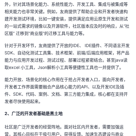
外，针对其场景化能力、系统性能力、开发工具、集成与被集成等
相关能力也非常关键。例如，友商提供了帮助企业和开发者快速构
建开发测试环境，比如一键安装，提供满足应用云原生开发和测试
的一站式需求的镜像以及开源软件，社区版本应及时的响应，从“社
区版” 迁移到“商业版”的迁移工具与能力等。
针对于开发环节，友商提供了开放的
IDE
、
IDE
插件、不同语言开发
SDK
、自动化测试工具集、技术框架、前端
/
后端应用框架，将产品
能力与应用开发过程、测试过程、部署过程紧密结合。甚至
java
读
取
excel
小工具，
Json
解析小工具等便捷性工具也一并提供了。
能力开放、场景化的核心作用在于抢占开发者入口，面向开发者，
开发者工作界面需要融合产品核心能力的
API
、以及开发
IDE
及插
件、
SDK
、代码、案例、文档、第三方能力集成，核心都在支持开
发者尽快使用起来。
2、广泛的开发者基础是黑土地
社区是广泛开发者的经营阵地。面对社区内开发者，需要加强运
营，其核心目标在于吸引用户、获得反馈、加速生态建设与商业