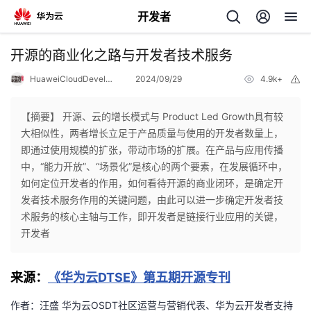
开发者
返
开源的商业化之路与开发者技术服务
回
HuaweiCloudDeveloper
2024/09/29
4.9k+
举
报
【摘要】 开源、云的增长模式与 Product Led Growth具有较
大相似性，两者增长立足于产品质量与使用的开发者数量上，
即通过使用规模的扩张，带动市场的扩展。在产品与应用传播
个
中，“能力开放”、“场景化”是核心的两个要素，在发展循环中，
如何定位开发者的作用，如何看待开源的商业闭环，是确定开
我
人
发者技术服务作用的关键问题，由此可以进一步确定开发者技
术服务的核心主轴与工作，即开发者是链接行业应用的关键，
的
主
开发者
开
页
来源
：
《华为云DTSE》第五期开源专刊
发
作者：汪盛 华为云
OSDT
社区运营与营销代表、华为云开发者支持