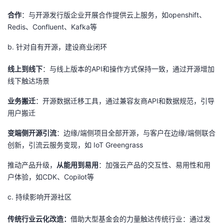
合作
：与开源发行版企业开展合作提供云上服务，如
openshift
、
Redis
、
Confluent
、
Kafka
等
b. 针对自有开源，建设商业闭环
线上到线下
：与线上版本的
API
和操作方式保持一致，通过开源增加
线下触达场景
业务搬迁
：开源数据迁移工具，通过兼容友商
API
和数据规范，引导
用户搬迁
变端侧开源引流
：边缘
/
端侧项目全部开源，与客户在边缘
/
端侧联合
创新，引流云服务变现，如
IoT Greengrass
推动产品升级，
从能用到易用
：加强云产品的交互性、易用性和用
户体验，如
CDK
、
Copilot
等
c. 持续影响开源社区
传统行业云化改造：
借助大型基金会的力量触达传统行业：通过发