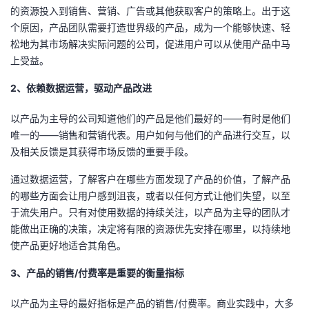
持
建
证
实
的
的资源投入到销售、营销、广告或其他获取客户的策略上。出于这
个原因，产品团队需要打造世界级的产品，成为一个能够快速、轻
议
验
收
松地为其市场解决实际问题的公司，促进用户可以从使用产品中马
上受益。
藏
2、依赖数据运营，驱动产品改进
以产品为主导的公司知道他们的产品是他们最好的——有时是他们
唯一的——销售和营销代表。用户如何与他们的产品进行交互，以
及相关反馈是其获得市场反馈的重要手段。
通过数据运营，了解客户在哪些方面发现了产品的价值，了解产品
的哪些方面会让用户感到沮丧，或者以任何方式让他们失望，以至
于流失用户。只有对使用数据的持续关注，以产品为主导的团队才
能做出正确的决策，决定将有限的资源优先安排在哪里，以持续地
使产品更好地适合其角色。
3、产品的销售/付费率是重要的衡量指标
以产品为主导的最好指标是产品的销售
/
付费率。商业实践中，大多