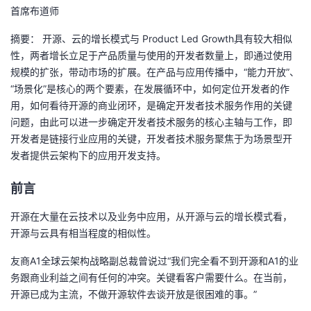
首席布道师
者
摘要： 开源、云的增长模式与
Product Led Growth
具有较大相似
性，两者增长立足于产品质量与使用的开发者数量上，即通过使用
我
规模的扩张，带动市场的扩展。在产品与应用传播中，“能力开放”、
“场景化”是核心的两个要素，在发展循环中，如何定位开发者的作
的
我
用，如何看待开源的商业闭环，是确定开发者技术服务作用的关键
问题，由此可以进一步确定开发者技术服务的核心主轴与工作，即
博
的
我
开发者是链接行业应用的关键，开发者技术服务聚焦于为场景型开
发者提供云架构下的应用开发支持。
客
论
的
我
前言
坛
圈
的
我
开源在大量在云技术以及业务中应用，从开源与云的增长模式看，
子
直
的
我
开源与云具有相当程度的相似性。
我
播
活
的
友商
A1
全球云架构战略副总裁曾说过“我们完全看不到开源和
A1
的业
务跟商业利益之间有任何的冲突。关键看客户需要什么。在当前，
我
动
关
的
开源已成为主流，不做开源软件去谈开放是很困难的事。”