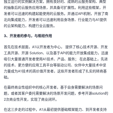
独立运行的实例解决方案，拥有良好的、成熟的云服务架构、典型
的抽象后的云服务应用场景，并具备可扩展性。利用这些框架，开
发者可以迅速的构建起能使用的云服务。并通过
API
机制，开放了南
北向集成能力，开发者可以迅速利用自身场景、行业能力与
A1
提供
的云架构能力，构建行业云服务。
3、开发者的参与，与枢纽作用
首先在技术层面，
A1
以开发者为中心， 提供了核心技术开源、开发
工具开源、开源
Solution
、以及基于
API
的能力开放集成能力，迅速
吸引大量普通开发者使用
A1
技术、产品、服务； 在此基础上，先进
的技术、更方便的应用工具平台等驱动公司、伙伴中大量技术中坚
力量成为
A1
技术的高价值开发者，这些开发者形成了扎实的转商基
础。
在最终商业性组织中的核心开发者，基于自身需要解决的场景问
题，或者其客户委托需要解决的场景开发问题，参考开源
solution
的
2
次商业性开发，实现了商业闭环。
在这三步走的过程中，
A1
从最初提供基础框架能力、到开发者支持