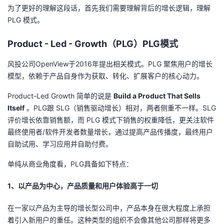
为了更好的理解这段话，首先我们需要理解背后的增长逻辑，理解
我
注
的
开
PLG
模式。
的
Programs
发
Product - Led - Growth（
PLG
）
PLG
模式
支
者
风投公司
OpenView
于
2016
年提出相关模式。
PLG
聚焦用户的增长
模型，依赖于产品自身作为获取、转化、扩展客户的核心动力。
持
学
Product-Led Growth 简单的说是
Build a Product That Sells
Itself
。
PLG
跟
SLG
（销售驱动增长）相对，两者侧重不一样。
SLG
我
堂
评价增长依靠销售额，而
PLG
模式下销售的权重降低，更关注软件
最终使用者
/
软件开发者数量增长，通过提高产品传播度，最终用户
的
我
我
自助试用、学习应用并自助付费。
技
的
的
我
单纯从商业角度看，
PLG
具备如下特点：
术
云
课
的
我
1、以产品为中心，产品质量和用户体验高于一切
支
声
程
认
的
我
在一家以产品为主导的增长型公司中，产品本身在很大程度上承担
着引入新用户的重任。这种类型的组织不会像其他公司那样将更多