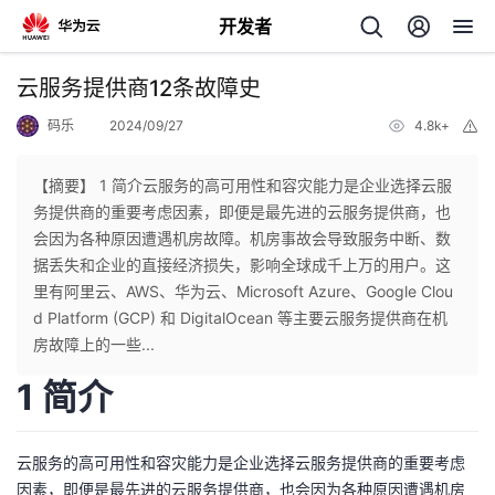
开发者
返
云服务提供商12条故障史
回
码乐
2024/09/27
4.8k+
举
报
【摘要】 1 简介云服务的高可用性和容灾能力是企业选择云服
务提供商的重要考虑因素，即便是最先进的云服务提供商，也
会因为各种原因遭遇机房故障。机房事故会导致服务中断、数
个
据丢失和企业的直接经济损失，影响全球成千上万的用户。这
里有阿里云、AWS、华为云、Microsoft Azure、Google Clou
我
人
d Platform (GCP) 和 DigitalOcean 等主要云服务提供商在机
房故障上的一些...
的
主
1 简介
开
页
云服务的高可用性和容灾能力是企业选择云服务提供商的重要考虑
发
因素，即便是最先进的云服务提供商，也会因为各种原因遭遇机房