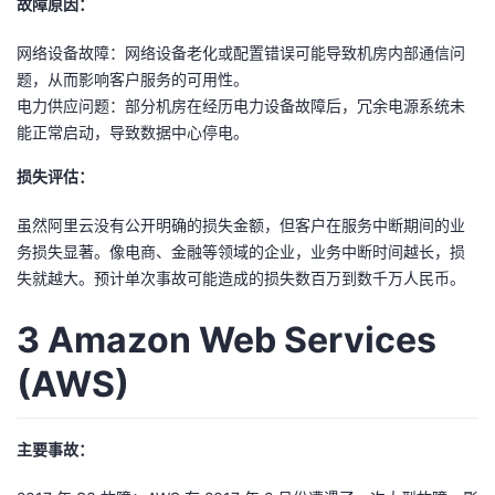
故障原因：
持
建
证
实
的
网络设备故障：网络设备老化或配置错误可能导致机房内部通信问
议
验
收
题，从而影响客户服务的可用性。
电力供应问题：部分机房在经历电力设备故障后，冗余电源系统未
藏
能正常启动，导致数据中心停电。
损失评估：
虽然阿里云没有公开明确的损失金额，但客户在服务中断期间的业
务损失显著。像电商、金融等领域的企业，业务中断时间越长，损
失就越大。预计单次事故可能造成的损失数百万到数千万人民币。
3 Amazon Web Services
(AWS)
主要事故：