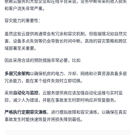
依赖云服务的大型企业和在线平台来说，业务中断带来的收入损失
和客户流失非常严重。
容灾能力的重要性：
虽然这些云提供商通常会有冗余和容灾机制，但极端情况如自然灾
害、设备多点失效等仍会导致长时间中断。高效的容灾策略和跨区
域部署至关重要。
因此采用合适的预防措施非常必要，比如
多层冗余架构
以确保机房的电力、冷却、网络和计算资源具备多层
冗余能力，能在某个组件失效时立即切换。
采用
自动化与监控
，云服务提供商应该加强自动化运维与实时监
控，减少人为错误，并能在事故发生时即时响应并恢复服务。
严格执行定期容灾演练
，进行模拟故障和容灾演练，以确保在真实
事故发生时能快速恢复并将损失降到最低。