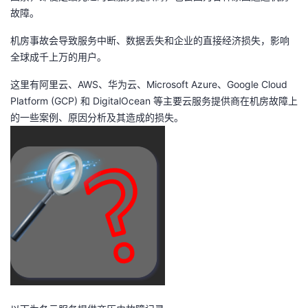
故障。
者
机房事故会导致服务中断、数据丢失和企业的直接经济损失，影响
全球成千上万的用户。
我
这里有阿里云、AWS、华为云、Microsoft Azure、Google Cloud
的
我
Platform (GCP) 和 DigitalOcean 等主要云服务提供商在机房故障上
的一些案例、原因分析及其造成的损失。
博
的
我
客
论
的
我
坛
圈
的
我
子
直
的
我
我
播
活
的
我
动
关
的