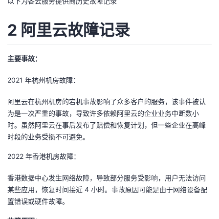
以下为各云服务提供商历史故障记录
我
注
的
开
2 阿里云故障记录
的
Programs
发
支
者
主要事故：
2021 年杭州机房故障：
持
学
阿里云在杭州机房的宕机事故影响了众多客户的服务，该事件被认
我
堂
为是一次严重的事故，导致许多依赖阿里云的企业业务中断数小
时。虽然阿里云在事后发布了赔偿和恢复计划，但一些企业在高峰
的
我
我
时段的业务受损不可避免。
技
的
的
我
2022 年香港机房故障：
术
云
课
的
我
香港数据中心发生网络故障，导致部分服务受影响，用户无法访问
某些应用，恢复时间接近 4 小时。事故原因可能是由于网络设备配
支
声
程
认
的
我
置错误或硬件故障。