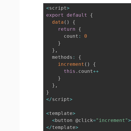
<
script
>
export
default
{
data
(
)
{
return
{
      count
:
0
}
}
,
  methods
:
{
increment
(
)
{
this
.
count
++
}
}
,
}
<
/
script
>
<
template
>
<
button @click
=
"increment"
<
/
template
>