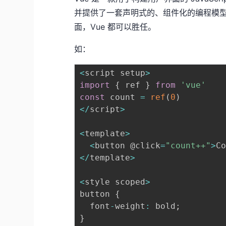
并提供了一套声明式的、组件化的编程模
面，Vue 都可以胜任。
如：
<
script setup
>
import
{
 ref 
}
from
'vue'
const
 count 
=
ref
(
0
)
<
/
script
>
<
template
>
<
button @click
=
"count++"
>
C
<
/
template
>
<
style scoped
>
button 
{
  font
-
weight
:
 bold
;
}