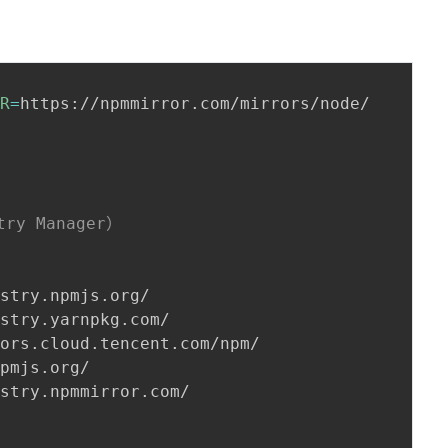
OR
=
https://npmmirror.com/mirrors/node/

ry Manager）
stry.npmjs.org/

stry.yarnpkg.com/

ors.cloud.tencent.com/npm/

pmjs.org/

stry.npmmirror.com/
