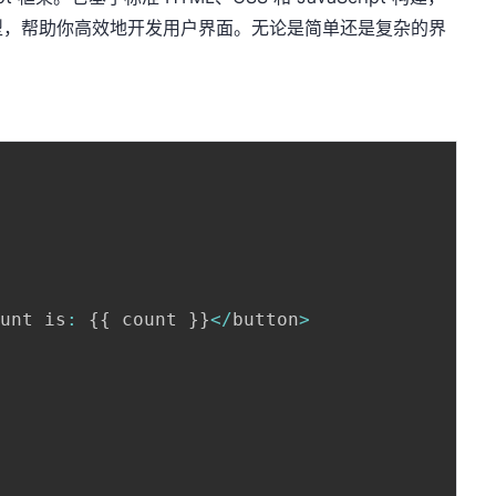
型，帮助你高效地开发用户界面。无论是简单还是复杂的界
ount is
:
{
{
 count 
}
}
<
/
button
>