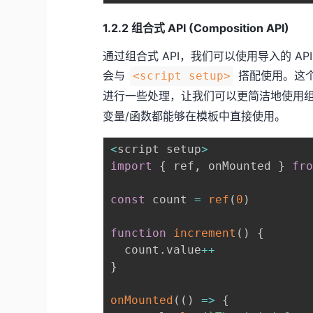
1.2.2 组合式 API (Composition API)
通过组合式 API，我们可以使用导入的 AP
会与
搭配使用。这
<script setup>
进行一些处理，让我们可以更简洁地使用组合
变量/函数都能够在模板中直接使用。
<
script setup
>
import
{
 ref
,
 onMounted 
}
fr
const
 count 
=
ref
(
0
)
function
increment
(
)
{
  count
.
value
++
}
onMounted
(
(
)
=>
{