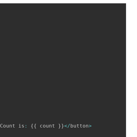
>
Count is
:
{
{
 count 
}
}
<
/
button
>