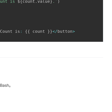
ount is 
${
count
.
value
}
.
`
)
>
Count is
:
{
{
 count 
}
}
<
/
button
>
Bash。