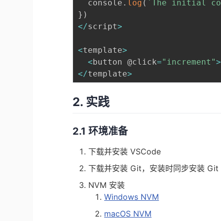
  console
.
log
(
`
The initial c
}
)
<
/
script
>
<
template
>
<
button @click
=
"increment"
<
/
template
>
2. 实践
2.1 环境准备
下载并安装 VSCode
下载并安装 Git
，安装时同步安装 Git 
NVM 安装
Windows NVM
macOS NVM