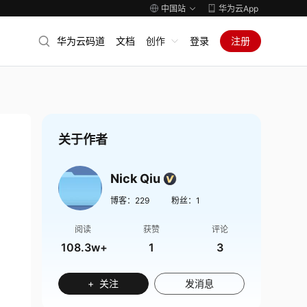
中国站
华为云App
华为云码道
文档
创作
登录
注册
关于作者
Nick Qiu
博客：
229
粉丝：
1
阅读
获赞
评论
108.3w+
1
3
+ 关注
发消息