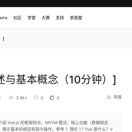
rams
社区
学堂
大赛
支持
茶思屋
）]
框架概述与基本概念（10分钟）]
举报
2
3.9k+
0
0
介绍 Vue.js 的框架特点、MVVM 模式、核心功能（数据绑定、
示基本的绑定和指令操作。参考 1. 理论 1.1 Vue 是什么？V