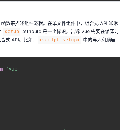
I 函数来描述组件逻辑。在单文件组件中，组合式 API 通常
个
attribute 是一个标识，告诉 Vue 需要在编译时
setup
式 API。比如，
中的导入和顶层
<script setup>
om
'vue'