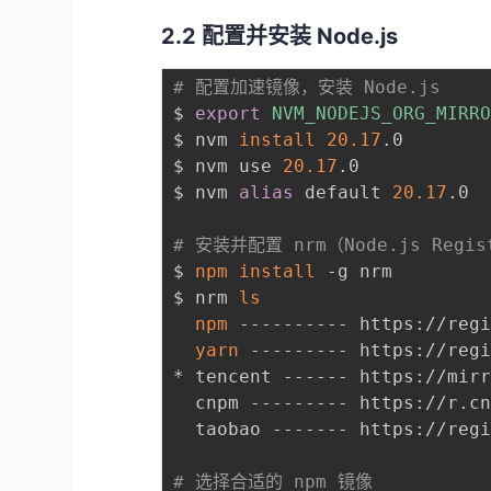
2.2 配置并安装 Node.js
# 配置加速镜像，安装 Node.js
$ 
export
NVM_NODEJS_ORG_MIRR
$ nvm 
install
20.17
.0

$ nvm use 
20.17
.0

$ nvm 
alias
 default 
20.17
.0

# 安装并配置 nrm（Node.js Regist
$ 
npm
install
 -g nrm

$ nrm 
ls
npm
 ---------- https://regi
yarn
 --------- https://regi
* tencent ------ https://mirr
  cnpm --------- https://r.cn
  taobao ------- https://regi
# 选择合适的 npm 镜像