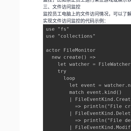
三、文件访问监控
监控员工电脑上的文件访问情况，可以了解员
实现文件访问监控的代码示例：
use "fs"

use "collections"

actor FileMonitor

  new create() =>

    let watcher = FileWatcher
    try

      loop

        let event = watcher.n
        match event.kind()

        | FileEventKind.Create
          => println("File cr
        | FileEventKind.Delete
          => println("File de
        | FileEventKind.Modify