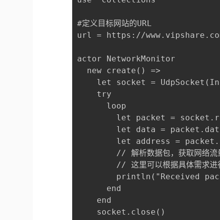
#定义目标网站的URL

url = https://www.vipshare.com
actor NetworkMonitor

  new create() =>

    let socket = UdpSocket(In
    try

      loop

        let packet = socket.r
        let data = packet.data
        let address = packet.
        // 解析数据包，获取网络流
        // 这里可以根据具体需求
        println("Received pac
      end

    end
