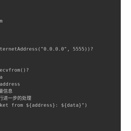


ternetAddress("0.0.0.0", 5555))?

ecvfrom()?



address

量信息

进行进一步的处理

ket from ${address}: ${data}")
