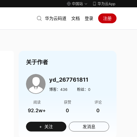
中国站
华为云App
华为云码道
文档
登录
注册
关于作者
yd_267761811
博客：
436
粉丝：
0
阅读
获赞
评论
92.2w+
0
0
+ 关注
发消息