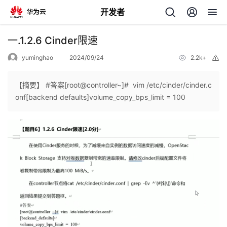
开发者
返
一.1.2.6 Cinder限速
回
yuminghao
2024/09/24
2.2k+
举
报
【摘要】 #答案[root@controller~]# vim /etc/cinder/cinder.c
onf[backend defaults]volume_copy_bps_limit = 100
个
我
人
的
主
开
页
发