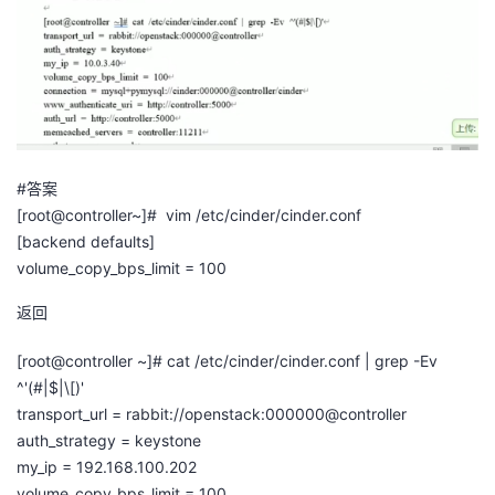
者
我
的
我
#答案
博
的
我
[root@controller~]# vim /etc/cinder/cinder.conf
[backend defaults]
客
论
的
我
volume_copy_bps_limit = 100
坛
圈
的
我
返回
子
直
的
我
[root@controller ~]# cat /etc/cinder/cinder.conf | grep -Ev
^'(#|$|\[)'
我
播
活
的
transport_url = rabbit://openstack:000000@controller
auth_strategy = keystone
我
动
关
的
my_ip = 192.168.100.202
volume_copy_bps_limit = 100