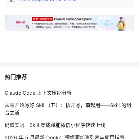
持
建
证
实
的
议
验
收
藏
热门推荐
Claude Code 上下文压缩分析
从零开始写好 Skill（五）：拆开写，串起用——Skill 的组
合之道
码道实战｜Skill 集成赋能微信小程序快速上线
2026 年 5 月最新 Docker 镜像源加速列表与使用指南