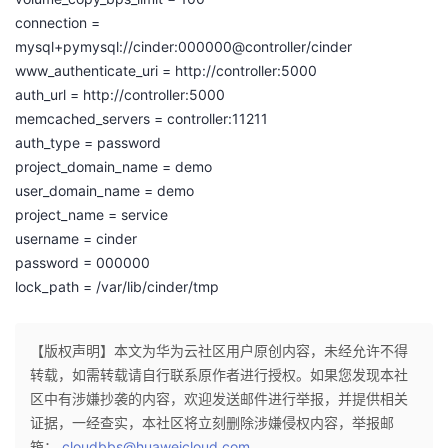
我
注
的
开
connection =
mysql+pymysql://cinder:000000@controller/cinder
的
Programs
发
www_authenticate_uri = http://controller:5000
auth_url = http://controller:5000
支
memcached_servers = controller:11211
者
auth_type = password
持
project_domain_name = demo
学
user_domain_name = demo
project_name = service
我
堂
username = cinder
password = 000000
的
我
我
lock_path = /var/lib/cinder/tmp
技
的
的
我
【版权声明】本文为华为云社区用户原创内容，未经允许不得
术
云
课
的
我
转载，如需转载请自行联系原作者进行授权。如果您发现本社
区中有涉嫌抄袭的内容，欢迎发送邮件进行举报，并提供相关
支
声
程
认
的
我
证据，一经查实，本社区将立刻删除涉嫌侵权内容，举报邮
箱：
cloudbbs@huaweicloud.com