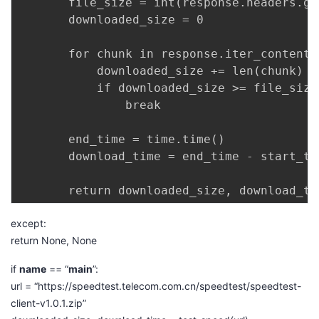
       file_size = int(response.headers.ge
持
建
证
实
的
       downloaded_size = 0

议
验
收
       for chunk in response.iter_content(
           downloaded_size += len(chunk)

藏
           if downloaded_size >= file_size:
               break

       end_time = time.time()

       download_time = end_time - start_tim
except:
return None, None
if
name
== “
main
”:
url = “
https://speedtest.telecom.com.cn/speedtest/speedtest-
client-v1.0.1.zip
”