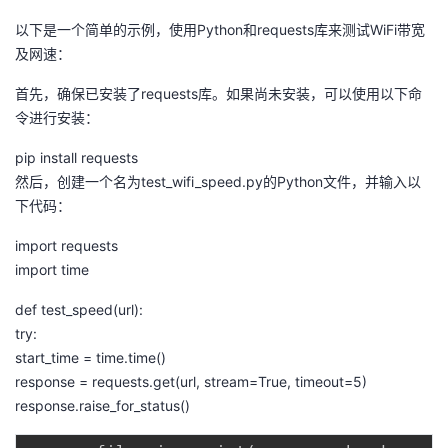
我
注
的
开
以下是一个简单的示例，使用Python和requests库来测试WiFi带宽
及网速：
的
Programs
发
首先，确保已安装了requests库。如果尚未安装，可以使用以下命
令进行安装：
支
者
pip install requests
持
学
然后，创建一个名为test_wifi_speed.py的Python文件，并输入以
下代码：
我
堂
import requests
的
我
我
import time
def test_speed(url):
技
的
的
我
try:
start_time = time.time()
术
云
课
的
我
response = requests.get(url, stream=True, timeout=5)
response.raise_for_status()
支
声
程
认
的
我