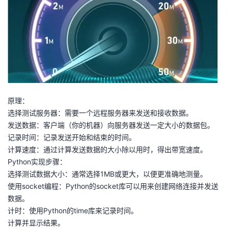
者
我
的
我
博
的
我
原理：
选择测试服务器：需要一个远程服务器来发送和接收数据。
客
论
的
我
发送数据：客户端（你的机器）向服务器发送一定大小的数据包。
记录时间：记录发送开始和结束的时间。
坛
圈
的
我
计算速度：通过计算发送数据的大小除以用时，得出带宽速度。
Python实现步骤：
子
直
的
我
选择测试数据大小：通常选择1MB或更大，以便更准确地测量。
使用socket编程：Python的socket库可以用来创建网络连接并发送
我
播
活
的
数据。
计时：使用Python的time库来记录时间。
我
动
关
的
计算并显示结果。