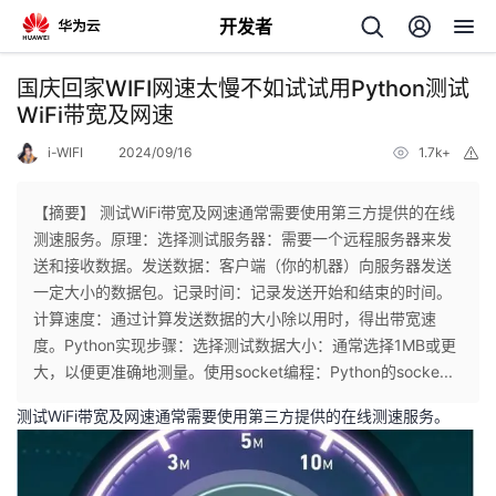
开发者
返
国庆回家WIFI网速太慢不如试试用Python测试
回
WiFi带宽及网速
i-WIFI
2024/09/16
1.7k+
举
报
【摘要】 测试WiFi带宽及网速通常需要使用第三方提供的在线
测速服务。原理：选择测试服务器：需要一个远程服务器来发
个
送和接收数据。发送数据：客户端（你的机器）向服务器发送
一定大小的数据包。记录时间：记录发送开始和结束的时间。
我
人
计算速度：通过计算发送数据的大小除以用时，得出带宽速
度。Python实现步骤：选择测试数据大小：通常选择1MB或更
的
主
大，以便更准确地测量。使用socket编程：Python的socke...
测试WiFi带宽及网速通常需要使用第三方提供的在线测速服务。
开
页
发