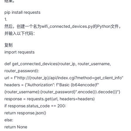
结果。
pip install requests
1.
然后，创建一个名为wifi_connected_devices.py的Python文件，
并输入以下代码：
复制
import requests
def get_connected_devices(router_ip, router_username,
router_password):
url = f"http://{router_ip}/api/index.cgi?method=get_client_info"
headers = {“Authorization”: f"Basic {b64encode(f"
{router_username}:{router_password}".encode()).decode()}"}
response = requests.get(url, headers=headers)
if response.status_code == 200:
return response.json()
else:
return None