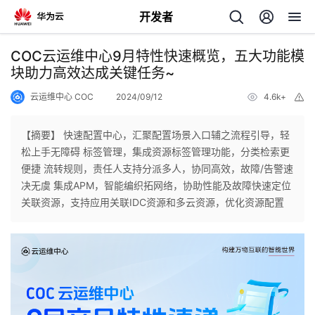
开发者
返
COC云运维中心9月特性快速概览，五大功能模
回
块助力高效达成关键任务~
云运维中心 COC
2024/09/12
4.6k+
举
报
【摘要】 快速配置中心，汇聚配置场景入口辅之流程引导，轻
松上手无障碍 标签管理，集成资源标签管理功能，分类检索更
个
便捷 流转规则，责任人支持分派多人，协同高效，故障/告警速
决无虞 集成APM，智能编织拓网络，协助性能及故障快速定位
我
人
关联资源，支持应用关联IDC资源和多云资源，优化资源配置
的
主
开
页
发