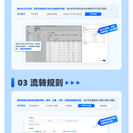
我
注
的
开
的
Programs
发
支
者
持
学
我
堂
的
我
我
技
的
的
我
术
云
课
的
我
支
声
程
认
的
我