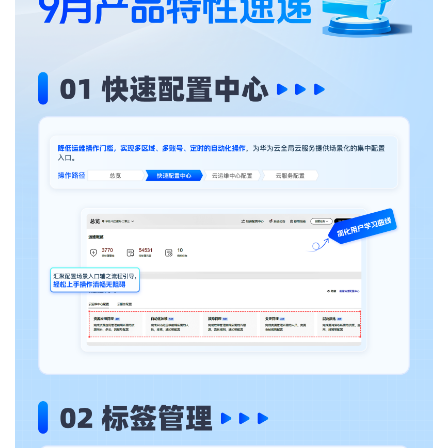
者
我
的
我
博
的
我
客
论
的
我
坛
圈
的
我
子
直
的
我
我
播
活
的
我
动
关
的