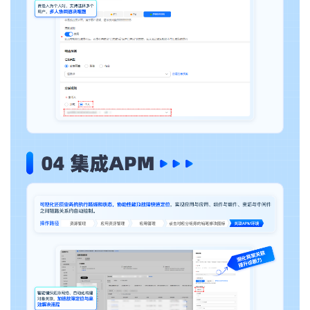
持
建
证
实
的
议
验
收
藏