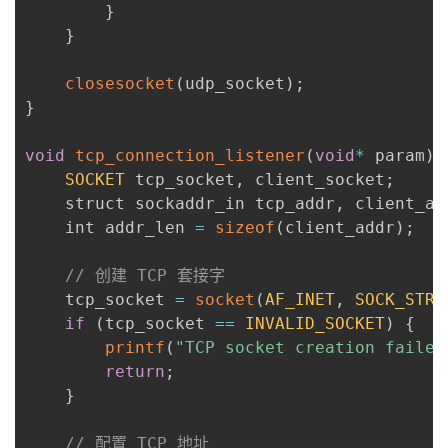
}
}
closesocket
(
udp_socket
)
;
}
void
tcp_connection_listener
(
void
*
 param
)
SOCKET
 tcp_socket
,
 client_socket
;
    struct sockaddr_in tcp_addr
,
 client_ad
    int addr_len 
=
sizeof
(
client_addr
)
;
// 创建 TCP 套接字
    tcp_socket 
=
socket
(
AF_INET
,
SOCK_STRE
if
(
tcp_socket 
==
INVALID_SOCKET
)
{
printf
(
"TCP socket creation failed
return
;
}
// 配置 TCP 地址