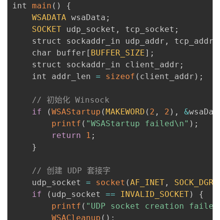
int 
main
(
)
{
WSADATA
 wsaData
;
SOCKET
 udp_socket
,
 tcp_socket
;
    struct sockaddr_in udp_addr
,
 tcp_addr
;
    char buffer
[
BUFFER_SIZE
]
;
    struct sockaddr_in client_addr
;
    int addr_len 
=
sizeof
(
client_addr
)
;
// 初始化 Winsock
if
(
WSAStartup
(
MAKEWORD
(
2
,
2
)
,
&
wsaDat
printf
(
"WSAStartup failed\n"
)
;
return
1
;
}
// 创建 UDP 套接字
    udp_socket 
=
socket
(
AF_INET
,
SOCK_DGRA
if
(
udp_socket 
==
INVALID_SOCKET
)
{
printf
(
"UDP socket creation failed
WSACleanup
(
)
;