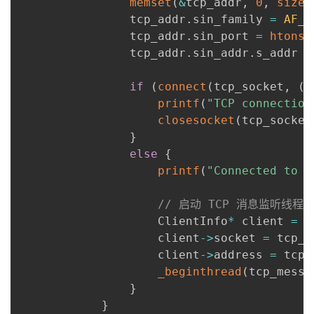
memset
(
&
tcp_addr
,
0
,
sizeo
                tcp_addr
.
sin_family 
=
AF_I
                tcp_addr
.
sin_port 
=
htons
(
                tcp_addr
.
sin_addr
.
s_addr 
=
if
(
connect
(
tcp_socket
,
(
s
printf
(
"TCP connection
closesocket
(
tcp_socket
}
else
{
printf
(
"Connected to %
// 启动 TCP 消息监听线程
                    ClientInfo
*
 client 
=
(
                    client
-
>
socket 
=
 tcp_s
                    client
-
>
address 
=
 tcp_
_beginthread
(
tcp_messa
}
}