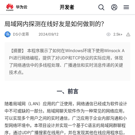
开发者
返
局域网内探测在线好友是如何做到的？
回
DS小龙哥
2024/09/12
2.5k+
举
报
【摘要】 本程序展示了如何在Windows环境下使用Winsock A
PI进行网络编程，提供了对UDP和TCP协议的实际应用，体现
了网络通信中的多线程处理、广播通信和实时消息传递的关键
个
技术点。
我
人
一、前言
的
主
随着局域网（LAN）应用的广泛使用，网络通信已经成为软件设计
中不可或缺的一部分。局域网聊天软件作为一种常见的网络应用，
开
页
可以实现多个用户之间的实时通信，广泛应用于企业内部沟通和小
型网络环境中。本项目设计并实现一个基于C语言的局域网群聊程
发
序，通过UDP广播搜索在线用户，并在发现其他在线应用程序后，