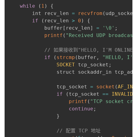
while
(
1
)
{
        int recv_len 
=
recvfrom
(
udp_socket
if
(
recv_len 
>
0
)
{
            buffer
[
recv_len
]
=
'\0'
;
printf
(
"Received UDP broadcast
// 如果接收到"HELLO, I'M ONLIN
if
(
strcmp
(
buffer
,
"HELLO, I'M
SOCKET
 tcp_socket
;
                struct sockaddr_in tcp_add
                tcp_socket 
=
socket
(
AF_INE
if
(
tcp_socket 
==
INVALID_
printf
(
"TCP socket cre
continue
;
}
// 配置 TCP 地址