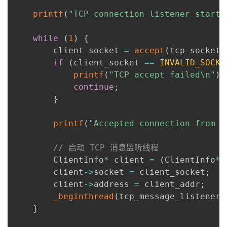
printf
(
"TCP connection listener starte
while
(
1
)
{
        client_socket 
=
accept
(
tcp_socket
,
if
(
client_socket 
==
INVALID_SOCKE
printf
(
"TCP accept failed\n"
)
;
continue
;
}
printf
(
"Accepted connection from %
// 启动 TCP 消息监听线程
        ClientInfo
*
 client 
=
(
ClientInfo
*
)
        client
-
>
socket 
=
 client_socket
;
        client
-
>
address 
=
 client_addr
;
_beginthread
(
tcp_message_listener
,
}