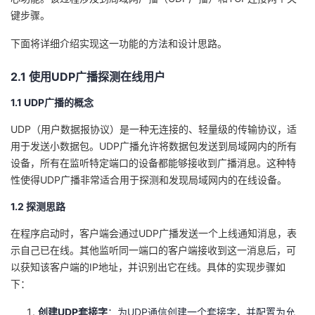
我
注
的
开
键步骤。
下面将详细介绍实现这一功能的方法和设计思路。
的
Programs
发
2.1 使用UDP广播探测在线用户
支
者
1.1 UDP广播的概念
持
学
UDP（用户数据报协议）是一种无连接的、轻量级的传输协议，适
用于发送小数据包。UDP广播允许将数据包发送到局域网内的所有
我
堂
设备，所有在监听特定端口的设备都能够接收到广播消息。这种特
性使得UDP广播非常适合用于探测和发现局域网内的在线设备。
的
我
我
1.2 探测思路
技
的
的
我
在程序启动时，客户端会通过UDP广播发送一个上线通知消息，表
示自己已在线。其他监听同一端口的客户端接收到这一消息后，可
术
云
课
的
我
以获知该客户端的IP地址，并识别出它在线。具体的实现步骤如
下：
支
声
程
认
的
我
创建UDP套接字
：为UDP通信创建一个套接字，并配置为允