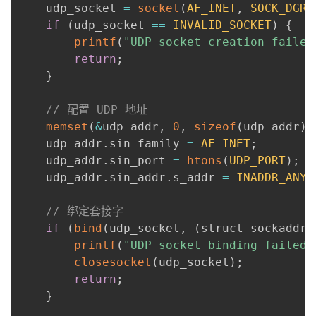
    udp_socket 
=
socket
(
AF_INET
,
SOCK_DGRA
if
(
udp_socket 
==
INVALID_SOCKET
)
{
printf
(
"UDP socket creation failed
return
;
}
// 配置 UDP 地址
memset
(
&
udp_addr
,
0
,
sizeof
(
udp_addr
)
)
    udp_addr
.
sin_family 
=
AF_INET
;
    udp_addr
.
sin_port 
=
htons
(
UDP_PORT
)
;
    udp_addr
.
sin_addr
.
s_addr 
=
INADDR_ANY
;
// 绑定套接字
if
(
bind
(
udp_socket
,
(
struct sockaddr
*
printf
(
"UDP socket binding failed\
closesocket
(
udp_socket
)
;
return
;
}