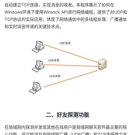
自动建立TCP连接，实现消息的收发。本程序展示了如何在
者
Windows环境下使用Winsock API进行网络编程，提供了对UDP和
TCP协议的实际应用，体现了网络通信中的多线程处理、广播通信
我
和实时消息传递的关键技术点。
的
我
博
的
我
客
论
的
我
坛
圈
的
我
子
直
的
我
我
播
活
的
二、好友探测功能
我
动
关
的
在局域网内探测并发现其他在线用户是局域网聊天软件最主要的核
心功能。该过程涉及到局域网广播（UDP广播）和TCP连接两个关