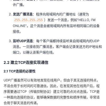
持
建
证
实
的
许广播。
议
验
收
发送广播消息
：程序向局域网内的广播地址（通常为
）发送一个消息，例如"HELLO, I'M
255.255.255.255
藏
ONLINE"。这个消息会被局域网内所有监听相同端口的设备
接收。
监听UDP消息
：每个客户端都持续监听来自局域网内的UDP
消息。一旦接收到广播消息，客户端会记录发送方的IP地址和
端口，以确认该客户端在线。
2.2 建立TCP连接实现通信
2.1 TCP连接的必要性
UDP广播虽然可以有效地发现在线用户，但由于其无连接的特点，
不适合用于长时间的可靠通信。因此，在发现其他在线用户后，程
序需要通过TCP（传输控制协议）建立可靠的点对点连接。TCP是
一种面向连接的协议，能够确保数据的完整性和顺序传输，非常适
合用于聊天消息的传递。