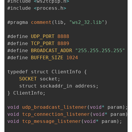
#include 
<
ws2tcpip
.
h
>
#include 
<
process
.
h
>
#pragma 
comment
(
lib
,
"ws2_32.lib"
)
#define 
UDP_PORT
8888
#define 
TCP_PORT
8889
#define 
BROADCAST_ADDR
"255.255.255.255"
#define 
BUFFER_SIZE
1024
typedef struct ClientInfo 
{
SOCKET
 socket
;
    struct sockaddr_in address
;
}
 ClientInfo
;
void
udp_broadcast_listener
(
void
*
 param
)
;
void
tcp_connection_listener
(
void
*
 param
)
;
void
tcp_message_listener
(
void
*
 param
)
;