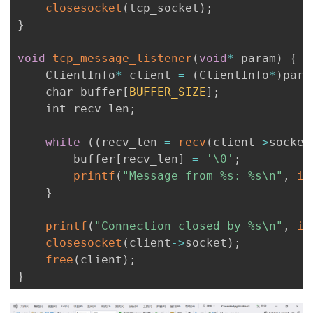
closesocket
(
tcp_socket
)
;
}
void
tcp_message_listener
(
void
*
 param
)
{
    ClientInfo
*
 client 
=
(
ClientInfo
*
)
para
    char buffer
[
BUFFER_SIZE
]
;
    int recv_len
;
while
(
(
recv_len 
=
recv
(
client
-
>
socket
        buffer
[
recv_len
]
=
'\0'
;
printf
(
"Message from %s: %s\n"
,
in
}
printf
(
"Connection closed by %s\n"
,
in
closesocket
(
client
-
>
socket
)
;
free
(
client
)
;
}