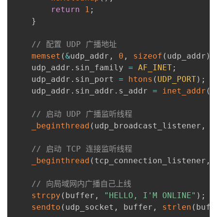
return
1
;
}
// 配置 UDP 广播地址
memset
(
&
udp_addr
,
0
,
sizeof
(
udp_addr
)
)
    udp_addr
.
sin_family 
=
AF_INET
;
    udp_addr
.
sin_port 
=
htons
(
UDP_PORT
)
;
    udp_addr
.
sin_addr
.
s_addr 
=
inet_addr
(
B
// 启动 UDP 广播监听线程
_beginthread
(
udp_broadcast_listener
,
0
// 启动 TCP 连接监听线程
_beginthread
(
tcp_connection_listener
,
// 向局域网内广播自己上线
strcpy
(
buffer
,
"HELLO, I'M ONLINE"
)
;
sendto
(
udp_socket
,
 buffer
,
strlen
(
buff