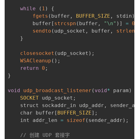
while
(
1
)
{
fgets
(
buffer
,
BUFFER_SIZE
,
 stdin
)
;
        buffer
[
strcspn
(
buffer
,
"\n"
)
]
=
0
;
sendto
(
udp_socket
,
 buffer
,
strlen
(
}
closesocket
(
udp_socket
)
;
WSACleanup
(
)
;
return
0
;
}
void
udp_broadcast_listener
(
void
*
 param
)
{
SOCKET
 udp_socket
;
    struct sockaddr_in udp_addr
,
 sender_ad
    char buffer
[
BUFFER_SIZE
]
;
    int addr_len 
=
sizeof
(
sender_addr
)
;
// 创建 UDP 套接字