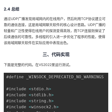
2.4 总结
通过UDP广播发现局域网内的在线用户，然后利用TCP协议建立可
靠的通信连接，这是局域网聊天软件的核心设计思路。UDP广播的
轻量和广泛性使得在线用户的探测变得高效，而TCP连接则保证了
后续通信的可靠性。多线程的引入进一步优化了程序的性能，使得
该局域网聊天软件在实际应用中表现出色。
三、代码实现
下面是完整的代码。在VS2022里运行测试。
#define _WINSOCK_DEPRECATED_NO_WARNINGS

#include 
<
stdio
.
h
>
#include 
<
stdlib
.
h
>
#include 
<
string
.
h
>
#include 
<
winsock2
.
h
>