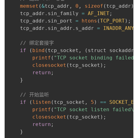
memset
(
&
tcp_addr
,
0
,
sizeof
(
tcp_addr
)
)
    tcp_addr
.
sin_family 
=
AF_INET
;
    tcp_addr
.
sin_port 
=
htons
(
TCP_PORT
)
;
    tcp_addr
.
sin_addr
.
s_addr 
=
INADDR_ANY
;
// 绑定套接字
if
(
bind
(
tcp_socket
,
(
struct sockaddr
*
printf
(
"TCP socket binding failed\
closesocket
(
tcp_socket
)
;
return
;
}
// 开始监听
if
(
listen
(
tcp_socket
,
5
)
==
SOCKET_ER
printf
(
"TCP socket listen failed\n
closesocket
(
tcp_socket
)
;
return
;
}