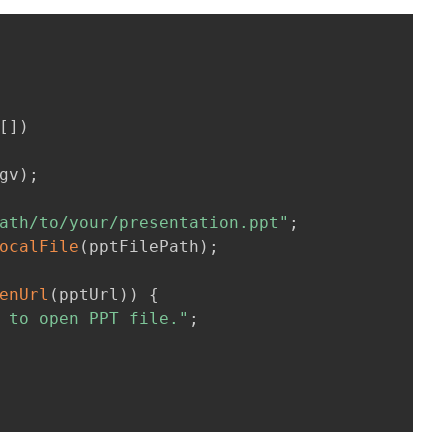
[
]
)
gv
)
;
ath/to/your/presentation.ppt"
;
ocalFile
(
pptFilePath
)
;
enUrl
(
pptUrl
)
)
{
 to open PPT file."
;