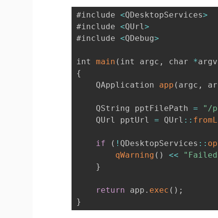
#include 
<
QDesktopServices
>
#include 
<
QUrl
>
#include 
<
QDebug
>
int 
main
(
int argc
,
 char 
*
argv
{
    QApplication 
app
(
argc
,
 ar
    QString pptFilePath 
=
"/p
    QUrl pptUrl 
=
 QUrl
:
:
fromL
if
(
!
QDesktopServices
:
:
op
qWarning
(
)
<<
"Failed
}
return
 app
.
exec
(
)
;
}