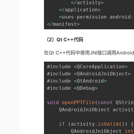
<
/
activity
>
<
/
application
>
<
uses
-
permission android
:
<
/
manifest
>
（2）Qt C++代码
在Qt C++代码中使用JNI接口调用Androi
#include 
<
QCoreApplication
>
#include 
<
QAndroidJniObject
>
#include 
<
QtAndroid
>
#include 
<
QDebug
>
void
openPPTFile
(
const
 QStrin
    QAndroidJniObject activit
if
(
activity
.
isValid
(
)
)
{
        QAndroidJniObject 
int