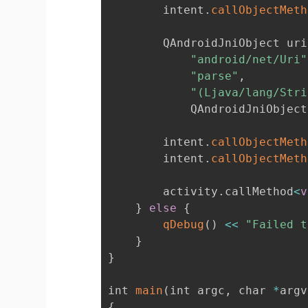
        intent
.
callObjectMeth
        QAndroidJniObject uri
"android/net/Uri"
"parse"
,
"(Ljava/lang/Stri
            QAndroidJniObject
        intent
.
callObjectMeth
        intent
.
callObjectMeth
        activity
.
callMethod
<
v
}
else
{
qDebug
(
)
<<
"Failed t
}
}
int 
main
(
int argc
,
 char 
*
argv
{