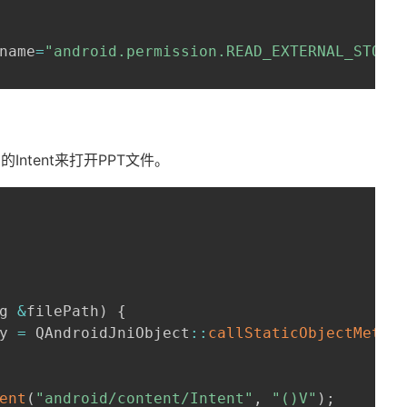
name
=
"android.permission.READ_EXTERNAL_STORA
d的Intent来打开PPT文件。
g 
&
filePath
)
{
y 
=
 QAndroidJniObject
:
:
callStaticObjectMetho
ent
(
"android/content/Intent"
,
"()V"
)
;