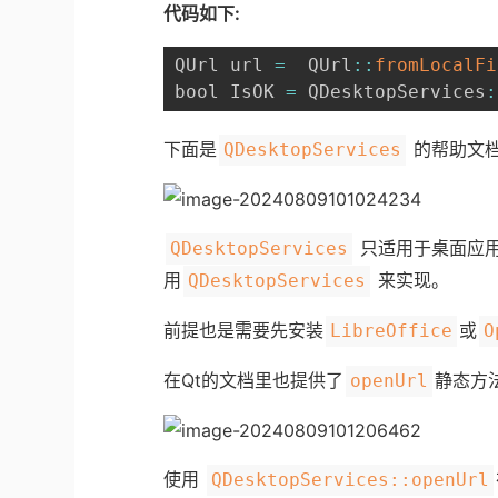
代码如下:
QUrl url 
=
  QUrl
:
:
fromLocalFi
bool IsOK 
=
 QDesktopServices
:
下面是
的帮助文
QDesktopServices
只适用于桌面应用程
QDesktopServices
用
来实现。
QDesktopServices
前提也是需要先安装
或
LibreOffice
O
在Qt的文档里也提供了
静态方
openUrl
使用
QDesktopServices::openUrl