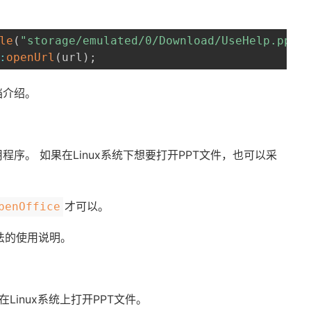
le
(
"storage/emulated/0/Download/UseHelp.ppt"
:
openUrl
(
url
)
;
档介绍。
序。 如果在Linux系统下想要打开PPT文件，也可以采
才可以。
penOffice
法的使用说明。
在Linux系统上打开PPT文件。