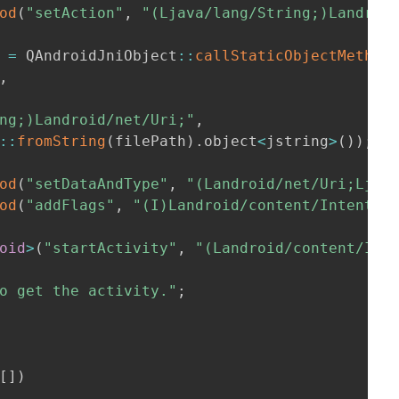
od
(
"setAction"
,
"(Ljava/lang/String;)Landroi
 
=
 QAndroidJniObject
:
:
callStaticObjectMethod
,
ng;)Landroid/net/Uri;"
,
:
:
fromString
(
filePath
)
.
object
<
jstring
>
(
)
)
;
od
(
"setDataAndType"
,
"(Landroid/net/Uri;Ljav
od
(
"addFlags"
,
"(I)Landroid/content/Intent;"
oid
>
(
"startActivity"
,
"(Landroid/content/Int
o get the activity."
;
[
]
)