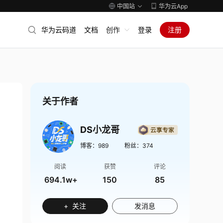
中国站
华为云App
华为云码道
文档
创作
登录
注册
关于作者
DS小龙哥
博客：
989
粉丝：
374
阅读
获赞
评论
694.1w+
150
85
+ 关注
发消息