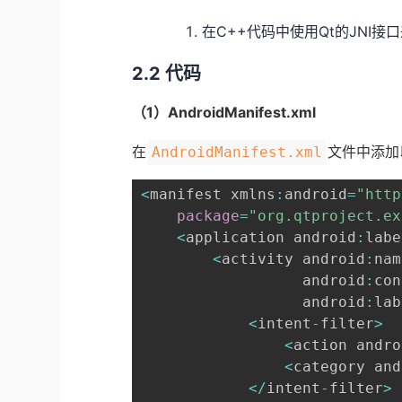
在C++代码中使用Qt的JNI接口来调
2.2 代码
（1）AndroidManifest.xml
在
文件中添加
AndroidManifest.xml
<
manifest xmlns
:
android
=
"http
package
=
"org.qtproject.ex
<
application android
:
labe
<
activity android
:
nam
                  android
:
con
                  android
:
lab
<
intent
-
filter
>
<
action andro
<
category and
<
/
intent
-
filter
>