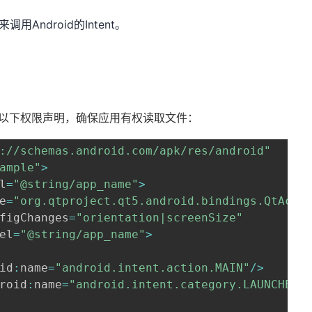
用Android的Intent。
以下权限声明，确保应用有权读取文件：
://schemas.android.com/apk/res/android"
ample"
>
l
=
"@string/app_name"
>
e
=
"org.qtproject.qt5.android.bindings.QtActi
figChanges
=
"orientation|screenSize"
el
=
"@string/app_name"
>
id
:
name
=
"android.intent.action.MAIN"
/
>
roid
:
name
=
"android.intent.category.LAUNCHER"