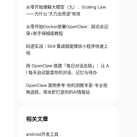
从零开始理解大模型（九）：Scaling Law
——为什么”大力出奇迹”有效
)
;
从零开始Docker部署OpenClaw：踩坑全记
录+新手保姆级教程
码道实战｜Skill 集成赋能微信小程序快速上
线
用 OpenClaw 搭建「每日对话总结」：让 A
I 每天自动复盘你的对话、记忆与待办
OpenClaw 案例参考-你的洞察专家-专业视
角追踪，用龙虾打造你的AI情报站
相关文章
android开发工具