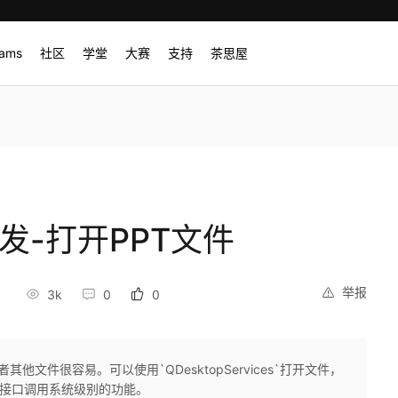
rams
社区
学堂
大赛
支持
茶思屋
id开发-打开PPT文件
举报
3
3k
0
0
者其他文件很容易。可以使用`QDesktopServices`打开文件，
供了静态接口调用系统级别的功能。