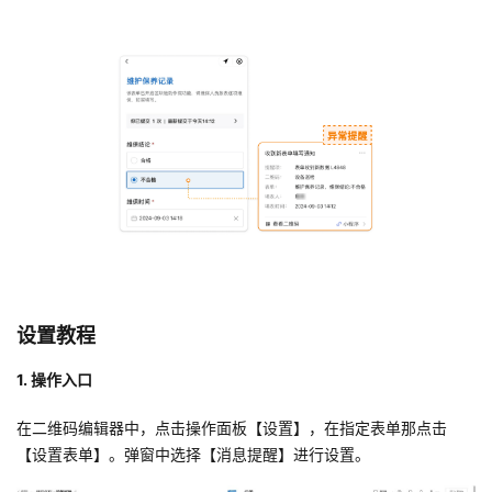
者
我
的
我
博
的
我
客
论
的
我
坛
圈
的
我
设置教程
子
直
的
我
1. 操作入口
我
播
活
的
在二维码编辑器中，点击操作面板【设置】，在指定表单那点击
【设置表单】。弹窗中选择【消息提醒】进行设置。
我
动
关
的