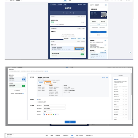
我
注
的
开
的
Programs
发
支
者
持
学
我
堂
的
我
我
技
的
的
我
术
云
课
的
我
支
声
程
认
的
我