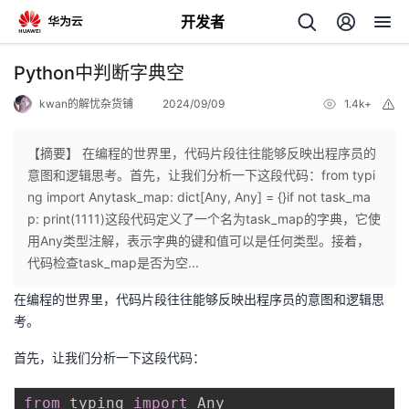
开发者
返
Python中判断字典空
回
kwan的解忧杂货铺
2024/09/09
1.4k+
举
报
【摘要】 在编程的世界里，代码片段往往能够反映出程序员的
意图和逻辑思考。首先，让我们分析一下这段代码：from typi
ng import Anytask_map: dict[Any, Any] = {}if not task_ma
个
p: print(1111)这段代码定义了一个名为task_map的字典，它使
用Any类型注解，表示字典的键和值可以是任何类型。接着，
我
人
代码检查task_map是否为空...
在编程的世界里，代码片段往往能够反映出程序员的意图和逻辑思
的
主
考。
开
页
首先，让我们分析一下这段代码：
发
from
 typing 
import
 Any
