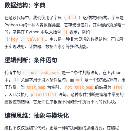
数据结构：字典
我
注
的
开
在这段代码中，我们使用了字典（
）这种数据结构。字典是
dict
的
Programs
发
Python 中的一种内置数据类型，它存储键值对，其中键必须是唯一
的。字典在 Python 中以大括号
表示，例如
{}
支
者
。字典是一种非常灵活的数据结构，可以用
{'key': 'value'}
于实现映射、计数器、数据库索引等多种功能。
持
学
逻辑判断：条件语句
我
堂
代码中的
是一个条件判断语句。在 Python
if not task_map:
的
我
我
中，
关键字用于引入条件语句，而
是一个逻辑运算符，用
if
not
于取反。当
为空时，
的结果为
task_map
not task_map
True
技
的
的
我
，因此会执行
语句。这种条件判断是编程中常见的
print(1111)
逻辑控制结构，它允许程序根据不同的条件执行不同的代码块。
术
云
课
的
我
编程思维：抽象与模块化
支
声
程
认
的
我
编程不仅仅是编写代码，更是一种解决问题的思维方式。在编程