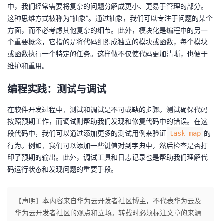
持
建
证
实
的
中，我们经常需要将复杂的问题分解成更小、更易于管理的部分。
这种思维方式被称为“抽象”。通过抽象，我们可以专注于问题的某个
议
验
收
方面，而不必考虑其他复杂的细节。此外，模块化是编程中的另一
个重要概念，它指的是将代码组织成独立的模块或函数，每个模块
藏
或函数执行一个特定的任务。这样做不仅使代码更加清晰，也便于
维护和重用。
编程实践：测试与调试
在软件开发过程中，测试和调试是不可或缺的步骤。测试确保代码
按照预期工作，而调试则帮助我们发现和修复代码中的错误。在这
段代码中，我们可以通过添加更多的测试用例来验证
的
task_map
行为。例如，我们可以添加一些键值对到字典中，然后检查是否打
印了预期的输出。此外，调试工具和日志记录也是帮助我们理解代
码运行状态和发现问题的重要手段。
【声明】本内容来自华为云开发者社区博主，不代表华为云及
华为云开发者社区的观点和立场。转载时必须标注文章的来源