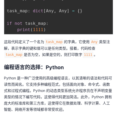
者
task_map
:
dict
[
Any
,
 Any
]
=
{
}
我
if
not
 task_map
:
print
(
1111
)
的
我
这段代码定义了一个名为
的字典，它使用
类型注
task_map
Any
博
的
我
解，表示字典的键和值可以是任何类型。接着，代码检查
是否为空，如果是空的，则打印数字
。
task_map
1111
客
论
的
我
编程语言的选择：Python
坛
圈
的
我
Python 是一种广泛使用的高级编程语言，以其清晰的语法和代码可
读性而闻名。它支持多种编程范式，包括面向对象、命令式、函数
子
直
的
我
式和过程式编程。Python 的动态类型系统允许程序员在不声明变量
类型的情况下编写代码，这使得代码更加简洁。此外，Python 拥有
我
播
活
的
庞大的标准库和第三方库，这使得它在数据处理、科学计算、人工
智能、网络开发等领域都非常受欢迎。
我
动
关
的