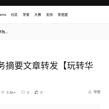
rams
社区
学堂
大赛
支持
茶思屋
云】
务摘要文章转发【玩转华
举报
5.8k+
0
0