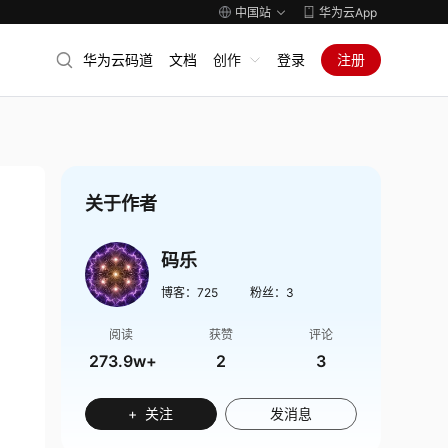
中国站
华为云App
华为云码道
文档
创作
登录
注册
关于作者
码乐
博客：
725
粉丝：
3
阅读
获赞
评论
273.9w+
2
3
+ 关注
发消息