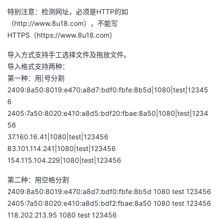
特别注意：检测网址，必须是HTTP的如
者
（http://www.8u18.com），不能写
HTTPS（https://www.8u18.com）
我
导入方式支持手工选择文件及拖放文件。
的
我
导入格式支持两种：
第一种：用|号分割
博
的
我
2409:8a50:8019:e470:a8d7:bdf0:fbfe:8b5d|1080|test|12345
6
客
论
的
我
2405:7a50:8020:e410:a8d5:bdf20:fbae:8a50|1080|test|1234
56
坛
圈
的
我
37.160.16.41|1080|test|123456
83.101.114.241|1080|test|123456
子
直
的
我
154.115.104.229|1080|test|123456
第二种：用空格分割
我
播
活
的
2409:8a50:8019:e470:a8d7:bdf0:fbfe:8b5d 1080 test 123456
2405:7a50:8020:e410:a8d5:bdf2:fbae:8a50 1080 test 123456
我
动
关
的
118.202.213.95 1080 test 123456