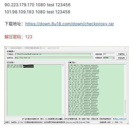
90.223.179.170 1080 test 123456
我
注
的
开
101.98.109.193 1080 test 123456
的
Programs
发
下载地址：
https://down.8u18.com/down/checkproxy.rar
支
者
解压密码：123
持
学
我
堂
的
我
我
技
的
的
我
术
云
课
的
我
支
声
程
认
的
我