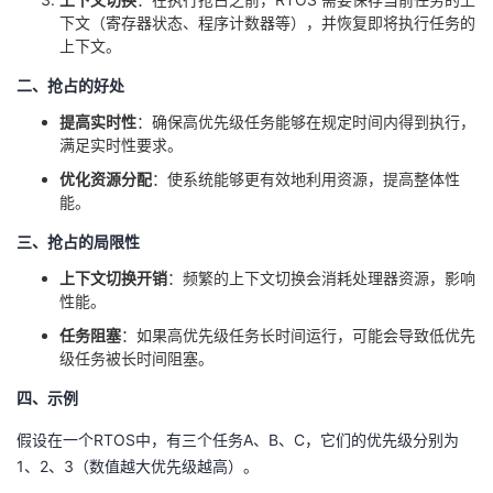
议
注
下文（寄存器状态、程序计数器等），并恢复即将执行任务的
验
收
上下文。
藏
二、抢占的好处
提高实时性
：确保高优先级任务能够在规定时间内得到执行，
满足实时性要求。
优化资源分配
：使系统能够更有效地利用资源，提高整体性
能。
三、抢占的局限性
上下文切换开销
：频繁的上下文切换会消耗处理器资源，影响
性能。
任务阻塞
：如果高优先级任务长时间运行，可能会导致低优先
级任务被长时间阻塞。
四、示例
假设在一个RTOS中，有三个任务A、B、C，它们的优先级分别为
1、2、3（数值越大优先级越高）。