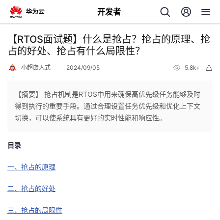
开发者
返
【RTOS面试题】什么是抢占？抢占的原理、抢
回
占的好处、抢占有什么局限性？
小超嵌入式
2024/09/05
5.8k+
举
报
【摘要】 抢占机制是RTOS中用来确保高优先级任务能够及时
得到执行的重要手段。通过合理设置任务优先级和优化上下文
个
切换，可以使系统具有更好的实时性能和响应性。
我
人
目录
我
的
主
一、抢占的原理
我
的
二、抢占的好处
开
页
三、抢占的局限性
我
的
开
发