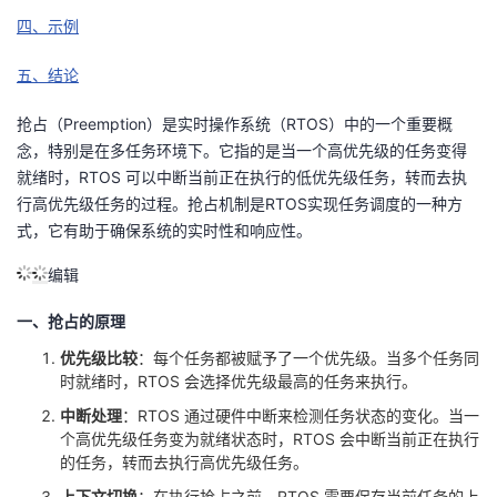
四、示例
的
Programs
发
者
五、结论
支
者
我
抢占（Preemption）是实时操作系统（RTOS）中的一个重要概
持
学
的
我
念，特别是在多任务环境下。它指的是当一个高优先级的任务变得
就绪时，RTOS 可以中断当前正在执行的低优先级任务，转而去执
我
堂
博
的
我
行高优先级任务的过程。抢占机制是RTOS实现任务调度的一种方
式，它有助于确保系统的实时性和响应性。
的
我
客
论
的
我
我
编辑
技
的
坛
圈
的
我
的
我
一、抢占的原理
术
云
优先级比较
：每个任务都被赋予了一个优先级。当多个任务同
子
直
的
我
课
的
我
时就绪时，RTOS 会选择优先级最高的任务来执行。
支
声
播
活
的
程
认
的
我
中断处理
：RTOS 通过硬件中断来检测任务状态的变化。当一
个高优先级任务变为就绪状态时，RTOS 会中断当前正在执行
的任务，转而去执行高优先级任务。
持
建
动
关
证
实
的
上下文切换
：在执行抢占之前，RTOS 需要保存当前任务的上