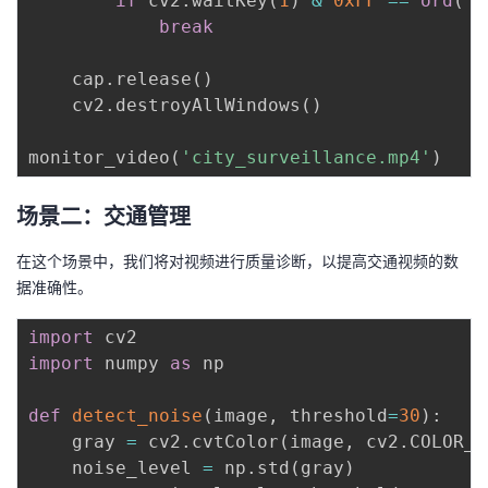
if
 cv2
.
waitKey
(
1
)
&
0xFF
==
ord
(
'q
break
    cap
.
release
(
)
    cv2
.
destroyAllWindows
(
)
monitor_video
(
'city_surveillance.mp4'
)
场景二：交通管理
在这个场景中，我们将对视频进行质量诊断，以提高交通视频的数
据准确性。
import
import
 numpy 
as
 np

def
detect_noise
(
image
,
 threshold
=
30
)
:
    gray 
=
 cv2
.
cvtColor
(
image
,
 cv2
.
COLOR_B
    noise_level 
=
 np
.
std
(
gray
)