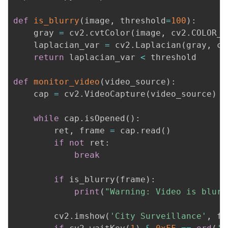
持
建
证
实
的
def
is_blurry
(
image
,
 threshold
=
100
)
:
议
验
收
    gray 
=
 cv2
.
cvtColor
(
image
,
 cv2
.
COLOR_B
    laplacian_var 
=
 cv2
.
Laplacian
(
gray
,
 cv
藏
return
 laplacian_var 
<
 threshold

def
monitor_video
(
video_source
)
:
    cap 
=
 cv2
.
VideoCapture
(
video_source
)
while
 cap
.
isOpened
(
)
:
        ret
,
 frame 
=
 cap
.
read
(
)
if
not
 ret
:
break
if
 is_blurry
(
frame
)
:
print
(
"Warning: Video is blurr
        cv2
.
imshow
(
'City Surveillance'
,
 fr