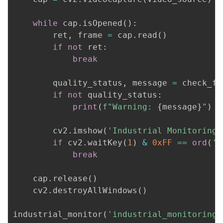
while
 cap
.
isOpened
(
)
:
        ret
,
 frame 
=
 cap
.
read
(
)
if
not
 ret
:
break
        quality_status
,
 message 
=
 check_fr
if
not
 quality_status
:
print
(
f"Warning: 
{
message
}
"
)
        cv2
.
imshow
(
'Industrial Monitoring'
if
 cv2
.
waitKey
(
1
)
&
0xFF
==
ord
(
'q
break
    cap
.
release
(
)
    cv2
.
destroyAllWindows
(
)
industrial_monitor
(
'industrial_monitoring.