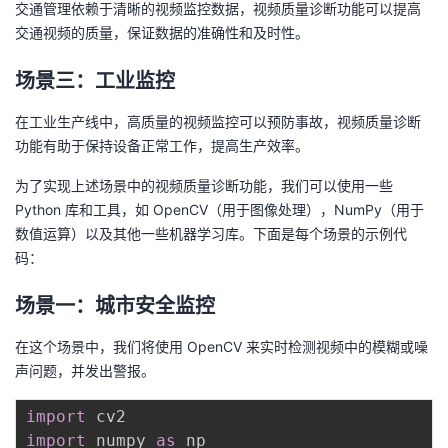
交通管理依赖于清晰的视频监控数据，视频质量诊断功能可以提高
我
注
的
开
交通视频的质量，保证数据的准确性和及时性。
的
Programs
发
场景三：工业监控
支
者
在工业生产线中，高质量的视频监控可以预防事故，视频质量诊断
功能有助于保持设备正常工作，提高生产效率。
持
学
为了实现上述场景中的视频质量诊断功能，我们可以使用一些
Python 库和工具，如 OpenCV（用于图像处理），NumPy（用于
我
堂
数值运算）以及其他一些机器学习库。下面是每个场景的示例代
码：
的
我
我
场景一：城市安全监控
技
的
的
我
在这个场景中，我们将使用 OpenCV 来实时检测视频中的模糊或噪
术
云
课
的
我
声问题，并发出警报。
支
声
程
认
的
我
import
import
 numpy 
as
 np
