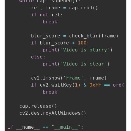
while
 cap
.
isOpened
(
)
:
        ret
,
 frame 
=
 cap
.
read
(
)
if
not
 ret
:
break
        blur_score 
=
 check_blur
(
frame
)
if
 blur_score 
<
100
:
print
(
"Video is blurry"
)
else
:
print
(
"Video is clear"
)
        cv2
.
imshow
(
'Frame'
,
 frame
)
if
 cv2
.
waitKey
(
1
)
&
0xFF
==
ord
(
'q
break
    cap
.
release
(
)
    cv2
.
destroyAllWindows
(
)
if
 __name__ 
==
"__main__"
: