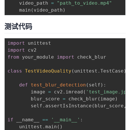
    video_path 
=
"path_to_video.mp4"
    main
(
video_path
)
测试代码
import
import
from
 your_module 
import
 check_blur

class
TestVideoQuality
(
unittest
.
TestCase
)
:
def
test_blur_detection
(
self
)
:
        image 
=
 cv2
.
imread
(
'test_image.jpg
        blur_score 
=
 check_blur
(
image
)
        self
.
assertIsInstance
(
blur_score
,
if
 __name__ 
==
'__main__'
:
    unittest
.
main
(
)