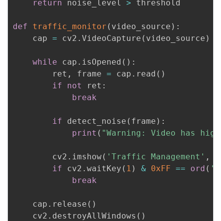
return
 noise_level 
>
 threshold

def
traffic_monitor
(
video_source
)
:
    cap 
=
 cv2
.
VideoCapture
(
video_source
)
while
 cap
.
isOpened
(
)
:
        ret
,
 frame 
=
 cap
.
read
(
)
if
not
 ret
:
break
if
 detect_noise
(
frame
)
:
print
(
"Warning: Video has high
        cv2
.
imshow
(
'Traffic Management'
,
 f
if
 cv2
.
waitKey
(
1
)
&
0xFF
==
ord
(
'q
break
    cap
.
release
(
)
    cv2
.
destroyAllWindows
(
)