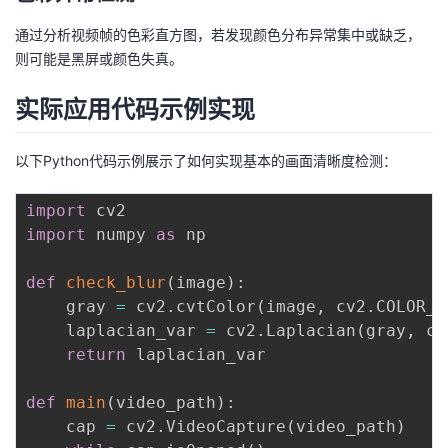
通过分析视频帧的色彩直方图，若发现颜色分布异常集中或缺乏，
则可能是黑屏或颜色失真。
实际应用代码示例实现
以下Python代码示例展示了如何实现基本的画面清晰度检测：
import
import
 numpy 
as
 np

def
check_blur
(
image
)
:
    gray 
=
 cv2
.
cvtColor
(
image
,
 cv2
.
COLOR_B
    laplacian_var 
=
 cv2
.
Laplacian
(
gray
,
 cv
return
 laplacian_var

def
main
(
video_path
)
:
    cap 
=
 cv2
.
VideoCapture
(
video_path
)