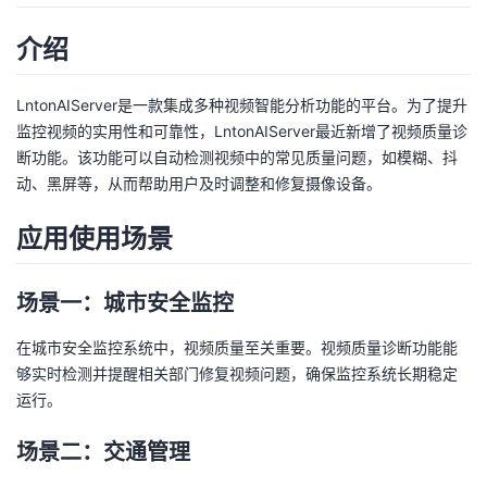
者
介绍
我
LntonAIServer是一款集成多种视频智能分析功能的平台。为了提升
监控视频的实用性和可靠性，LntonAIServer最近新增了视频质量诊
的
我
断功能。该功能可以自动检测视频中的常见质量问题，如模糊、抖
动、黑屏等，从而帮助用户及时调整和修复摄像设备。
博
的
我
应用使用场景
客
论
的
我
场景一：城市安全监控
坛
圈
的
我
在城市安全监控系统中，视频质量至关重要。视频质量诊断功能能
子
直
的
我
够实时检测并提醒相关部门修复视频问题，确保监控系统长期稳定
运行。
我
播
活
的
场景二：交通管理
我
动
关
的