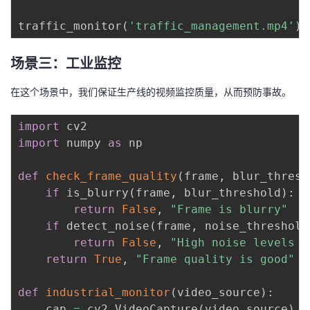
traffic_monitor
(
'traffic_management.mp4'
)
场景三：工业监控
在这个场景中，我们保证生产线的视频监控质量，从而预防事故。
import
import
 numpy 
as
 np

def
check_frame_quality
(
frame
,
 blur_thresh
if
 is_blurry
(
frame
,
 blur_threshold
)
:
return
False
,
"Frame is blurry"
if
 detect_noise
(
frame
,
 noise_threshold
return
False
,
"High noise levels d
return
True
,
"Frame quality is good"
def
industrial_monitor
(
video_source
)
:
    cap 
=
 cv2
.
VideoCapture
(
video_source
)