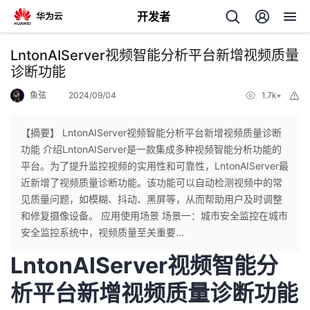
开发者
返
LntonAIServer视频智能分析平台新增视频质量
回
诊断功能
鱼弦
2024/09/04
1.7k+
举
报
【摘要】 LntonAIServer视频智能分析平台新增视频质量诊断
功能 介绍LntonAIServer是一款集成多种视频智能分析功能的
个
平台。为了提升监控视频的实用性和可靠性，LntonAIServer最
近新增了视频质量诊断功能。该功能可以自动检测视频中的常
我
人
见质量问题，如模糊、抖动、黑屏等，从而帮助用户及时调整
和修复摄像设备。 应用使用场景 场景一：城市安全监控在城市
的
主
安全监控系统中，视频质量至关重要...
LntonAIServer视频智能分
开
页
析平台新增视频质量诊断功能
发