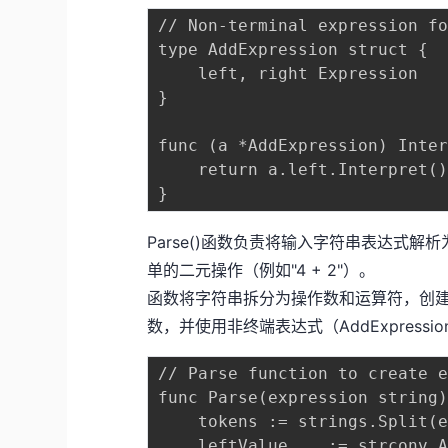
// Non-terminal expression fo
type AddExpression struct {

	left, right Expression

}

func (a *AddExpression) Inter
	return a.left.Interpret() + a.right.Interpret()

Parse()函数负责将输入字符串表达式
单的二元操作（例如"4 + 2"）。
函数将字符串拆分为操作数和运算符，创建终端
数，并使用非终端表达式（AddExpress
// Parse function to create e
func Parse(expression string)
	tokens := strings.Split(expression, " ")

	leftValue, _ := strconv.Atoi(tokens[0])
