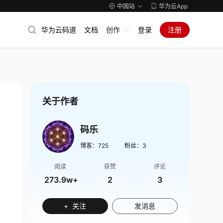
中国站
华为云App
华为云码道
文档
创作
登录
注册
关于作者
码乐
博客：
725
粉丝：
3
阅读
获赞
评论
273.9w+
2
3
+ 关注
发消息