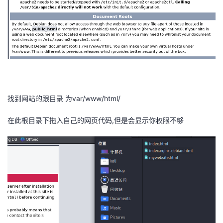
我
注
的
开
的
Programs
发
支
者
持
学
找到网站的跟目录 为
var/www/html/
我
堂
在此根目录下拖入自己的网页代码
,
但是会显示你权限不够
的
我
我
技
的
的
我
术
云
课
的
我
支
声
程
认
的
我