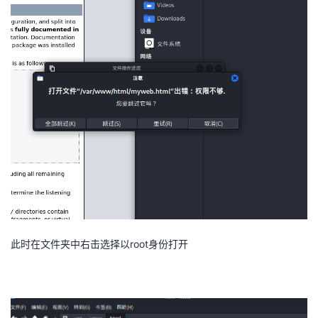
持
建
证
实
的
议
验
收
藏
此时在文件夹中右击选择以
root
身份打开