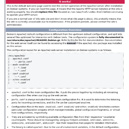
者
我
的
我
博
的
我
客
论
的
我
坛
圈
的
我
子
直
的
我
我
播
活
的
我
动
关
的