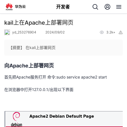
开发者
返
kail上在Apache上部署网页
回
yd_253276904
2024/09/02
3.2k+
举
报
【摘要】 在kali上部署网页
向
Apache
上部署网页
个
首先把
Apache
服务打开 命令
:sudo service apache2 start
我
人
在浏览器中打开
127.0.0.1/
出现以下界面
的
主
开
页
发