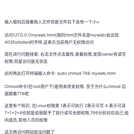
输入密码后接着拖入文件但是文件右下会有一个小×
访问
127.0.0.1/myweb.html(
我的
html
文件名是
myweb)
会出现
403Forbiden
的字样
,
这表示当前用户无权限访问
现在进行问题排查
:
右击文件点击属性
,
查看权限
,
发现
owner
有读写
权限
,
但是访问是无状态
此时再此打开终端输入命令
: sudo chmod 766 myweb.html
Chmod命令
(
在
root
用户下
)
是用来改变权限
.
至于为什么
chmod
后
面跟着
776
呢
这里有个知识
,
在
Linux
权限里
1
表示可执行
2
表示可写
4
表示可读
7=1+2+4
也就是说我赋予了执行读写全部权限
,766
分别对应自己
,
组
内成员
,
其他人员的权限
这次再访问网站就没问题了