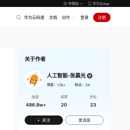
中国站
华为云App
华为云码道
文档
创作
登录
注册
关于作者
人工智能-张晨光
博客：
1.5k+
粉丝：
34
阅读
获赞
评论
486.8w+
20
23
+ 关注
发消息