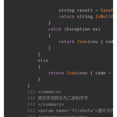
                    string result 
=
SaveFi
return
 string
.
IsNullOr
}
catch
(
Exception ex
)
{
return
Json
(
new
{
 code
}
}
else
{
return
Json
(
new
{
 code 
=
0
}
}
/// <summary>
/// 将文件流转化为二进制字节
/// </summary>
/// <param name="fileData">图片文件
/// <returns></returns>