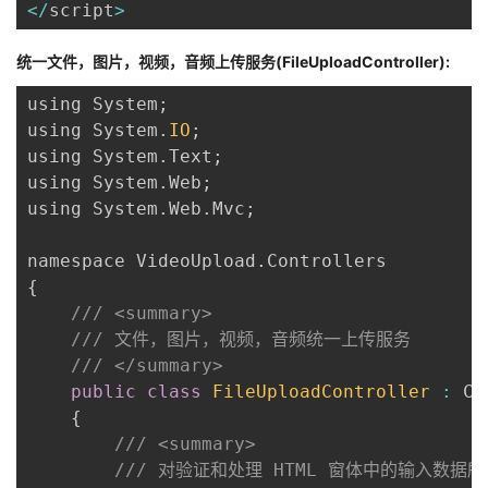
<
/
script
>
统一文件，图片，视频，音频上传服务(FileUploadController):
using System
;
using System
.
IO
;
using System
.
Text
;
using System
.
Web
;
using System
.
Web
.
Mvc
;
namespace VideoUpload
.
{
/// <summary>
/// 文件，图片，视频，音频统一上传服务
/// </summary>
public
class
FileUploadController
:
 Co
{
/// <summary>
/// 对验证和处理 HTML 窗体中的输入数据