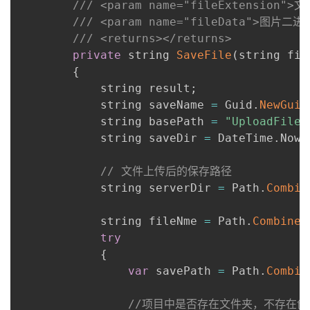
/// <param name="fileExtension">
/// <param name="fileData">图片二
/// <returns></returns>
private
 string 
SaveFile
(
string fil
{
            string result
;
            string saveName 
=
 Guid
.
NewGuid
            string basePath 
=
"UploadFile"
            string saveDir 
=
 DateTime
.
Now
.
// 文件上传后的保存路径
            string serverDir 
=
 Path
.
Combin
            string fileNme 
=
 Path
.
Combine
(
try
{
var
 savePath 
=
 Path
.
Combin
//项目中是否存在文件夹，不存在创