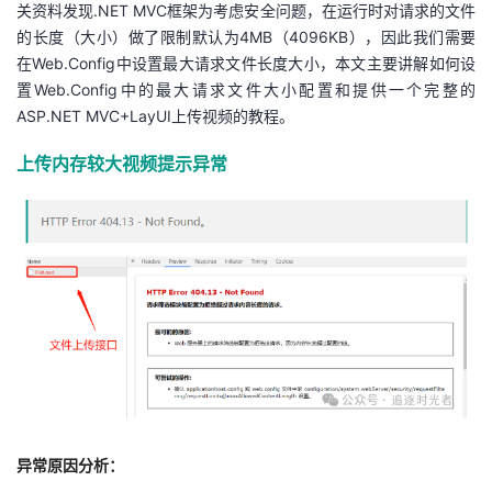
关资料发现.NET MVC框架为考虑安全问题，在运行时对请求的文件
的长度（大小）做了限制默认为4MB（4096KB），因此我们需要
者
在Web.Config中设置最大请求文件长度大小，本文主要讲解如何设
置Web.Config中的最大请求文件大小配置和提供一个完整的
我
ASP.NET MVC+LayUI上传视频的教程。
的
我
上传内存较大视频提示异常
博
的
我
客
论
的
我
坛
圈
的
我
子
直
的
我
我
播
活
的
我
动
关
的
异常原因分析：