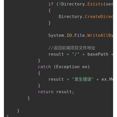
if
(
!
Directory
.
Exists
(
serv
{
                    Directory
.
CreateDirect
}
                System
.
IO
.
File
.
WriteAllByt
//返回前端项目文件地址
                result 
=
"/"
+
 basePath 
+
}
catch
(
Exception ex
)
{
                result 
=
"发生错误"
+
 ex
.
Me
}
return
 result
;
}
}
}