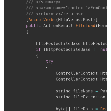
/// </summary>
/// <param name="context">Fem
/// <returns></returns>
[
AcceptVerbs
(
HttpVerbs
.
Post
)
]
public
 ActionResult 
FileLoad
(
FormC
{
            HttpPostedFileBase httpPostedF
if
(
httpPostedFileBase 
!=
null
{
try
{
                    ControllerContext
.
Http
                    ControllerContext
.
Http
                    string fileName 
=
 Path
                    string fileExtension 
=
                    byte
[
]
 fileData 
=
Read