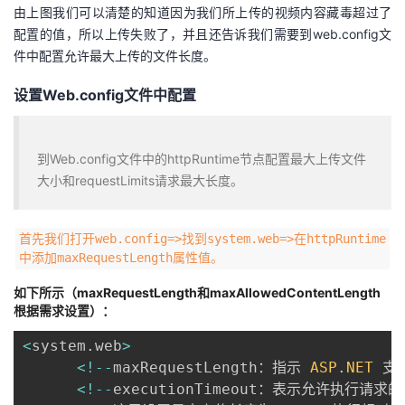
由上图我们可以清楚的知道因为我们所上传的视频内容藏毒超过了
我
注
的
开
配置的值，所以上传失败了，并且还告诉我们需要到web.config文
件中配置允许最大上传的文件长度。
的
Programs
发
设置Web.config文件中配置
支
者
持
学
到Web.config文件中的httpRuntime节点配置最大上传文件
大小和requestLimits请求最大长度。
我
堂
首先我们打开web.config=>找到system.web=>在httpRuntime
的
我
我
中添加maxRequestLength属性值。
技
的
的
我
如下所示（maxRequestLength和maxAllowedContentLength
根据需求设置）：
术
云
课
的
我
<
system
.
web
>
<
!
--
maxRequestLength：指示 
ASP
.
NET
 支
支
声
程
认
的
我
<
!
--
executionTimeout：表示允许执行