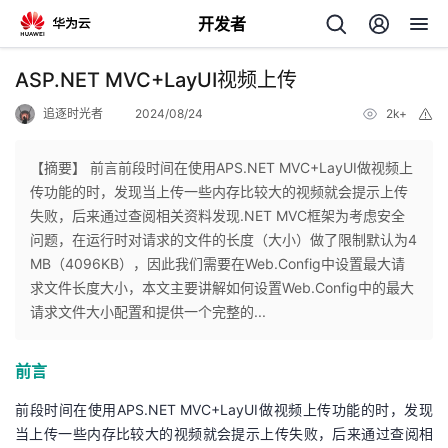
开发者
返
ASP.NET MVC+LayUI视频上传
回
追逐时光者
2024/08/24
2k+
举
报
【摘要】 前言前段时间在使用APS.NET MVC+LayUI做视频上
传功能的时，发现当上传一些内存比较大的视频就会提示上传
失败，后来通过查阅相关资料发现.NET MVC框架为考虑安全
个
问题，在运行时对请求的文件的长度（大小）做了限制默认为4
MB（4096KB），因此我们需要在Web.Config中设置最大请
我
人
求文件长度大小，本文主要讲解如何设置Web.Config中的最大
请求文件大小配置和提供一个完整的...
的
主
前言
开
页
前段时间在使用APS.NET MVC+
LayUI
做视频上传功能的时，发现
发
当上传一些内存比较大的视频就会提示上传失败，后来通过查阅相