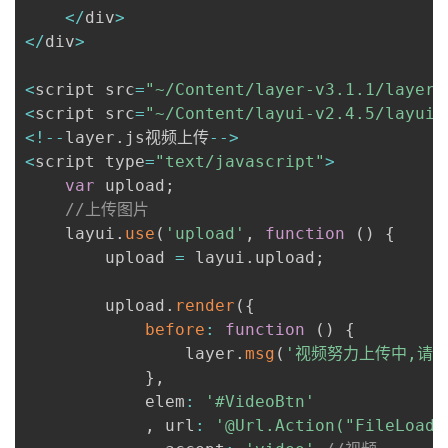
<
/
div
>
<
/
div
>
<
script src
=
"~/Content/layer-v3.1.1/layer/
<
script src
=
"~/Content/layui-v2.4.5/layui.
<
!
--
layer
.
js视频上传
--
>
<
script type
=
"text/javascript"
>
var
 upload
;
//上传图片
    layui
.
use
(
'upload'
,
function
(
)
{
        upload 
=
 layui
.
upload
;
        upload
.
render
(
{
before
:
function
(
)
{
                layer
.
msg
(
'视频努力上传中,请耐
}
,
            elem
:
'#VideoBtn'
,
 url
:
'@Url.Action("FileLoad"