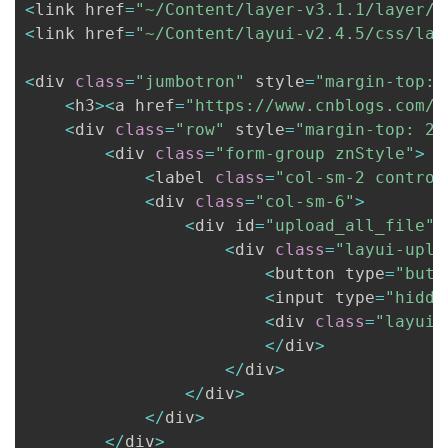
<
link href
=
"~/Content/layer-v3.1.1/layer/t
<
link href
=
"~/Content/layui-v2.4.5/css/lay
<
div 
class
=
"jumbotron"
 style
=
"margin-top: 
<
h3
>
<
a href
=
"https://www.cnblogs.com/C
<
div 
class
=
"row"
 style
=
"margin-top: 20
<
div 
class
=
"form-group znStyle"
>
<
label 
class
=
"col-sm-2 control
<
div 
class
=
"col-sm-6"
>
<
div id
=
"upload_all_file"
>
<
div 
class
=
"layui-uplo
<
button type
=
"butt
<
input type
=
"hidde
<
div 
class
=
"layui-
<
/
div
>
<
/
div
>
<
/
div
>
<
/
div
>
<
/
div
>