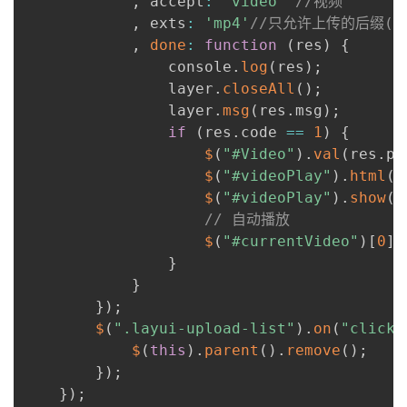
,
 accept
:
'video'
//视频
,
 exts
:
'mp4'
//只允许上传的后缀(m
,
done
:
function
(
res
)
{
                console
.
log
(
res
)
;
                layer
.
closeAll
(
)
;
                layer
.
msg
(
res
.
msg
)
;
if
(
res
.
code 
==
1
)
{
$
(
"#Video"
)
.
val
(
res
.
pa
$
(
"#videoPlay"
)
.
html
(
'
$
(
"#videoPlay"
)
.
show
(
)
// 自动播放
$
(
"#currentVideo"
)
[
0
]
.
}
}
}
)
;
$
(
".layui-upload-list"
)
.
on
(
"click"
$
(
this
)
.
parent
(
)
.
remove
(
)
;
}
)
;
}
)
;