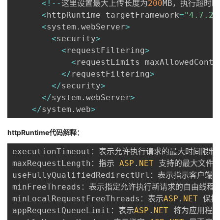
<
!
--
这里设置最大上传长度为
200
MB，执行超时
持
建
证
实
的
<
httpRuntime targetFramework
=
"4.7.2"
<
system
.
webServer
>
议
验
收
<
security
>
<
requestFiltering
>
藏
<
requestLimits maxAllowedConte
<
/
requestFiltering
>
<
/
security
>
<
/
system
.
webServer
>
<
/
system
.
web
>
httpRuntime代码解释：
executionTimeout：表示允许执行请求的最大时间限制
maxRequestLength：指示 
ASP
.
NET
 支持的最大文件
useFullyQualifiedRedirectUrl：表示指示
minFreeThreads：表示指定允许执行新请求的自由线
minLocalRequestFreeThreads：表示
ASP
.
NET
 保
appRequestQueueLimit：表示
ASP
.
NET
 将为应用程