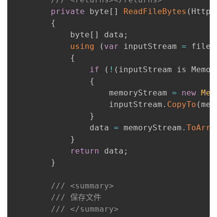
private
 byte
[
]
ReadFileBytes
(
HttpP
{
            byte
[
]
 data
;
using
(
var
 inputStream 
=
 fileD
{
if
(
!
(
inputStream is Memor
{
                    memoryStream 
=
new
Mem
                    inputStream
.
CopyTo
(
mem
}
                data 
=
 memoryStream
.
ToArra
}
return
 data
;
}
/// <summary>
/// 保存文件
/// </summary>