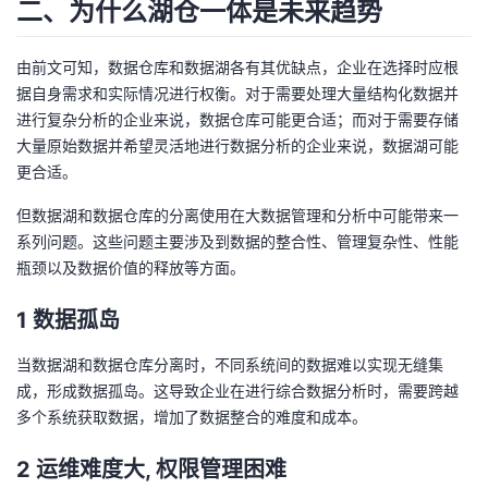
二、为什么湖仓一体是未来趋势
我
注
的
开
由前文可知，数据仓库和数据湖各有其优缺点，企业在选择时应根
的
Programs
发
据自身需求和实际情况进行权衡。对于需要处理大量结构化数据并
进行复杂分析的企业来说，数据仓库可能更合适；而对于需要存储
支
者
大量原始数据并希望灵活地进行数据分析的企业来说，数据湖可能
更合适。
持
学
但数据湖和数据仓库的分离使用在大数据管理和分析中可能带来一
我
堂
系列问题。这些问题主要涉及到数据的整合性、管理复杂性、性能
瓶颈以及数据价值的释放等方面。
的
我
我
1
数据孤岛
技
的
的
我
当数据湖和数据仓库分离时，不同系统间的数据难以实现无缝集
成，形成数据孤岛。这导致企业在进行综合数据分析时，需要跨越
术
云
课
的
我
多个系统获取数据，增加了数据整合的难度和成本。
支
声
程
认
的
我
2
运维难度大
,
权限管理困难