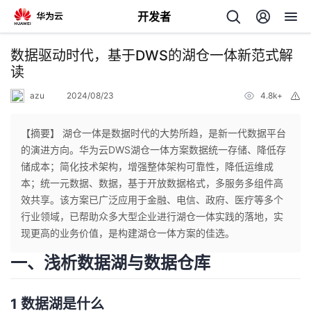
开发者
返
数据驱动时代，基于DWS的湖仓一体新范式解
回
读
azu
2024/08/23
4.8k+
举
报
【摘要】 湖仓一体是数据时代的大势所趋，是新一代数据平台
的演进方向。华为云DWS湖仓一体方案数据统一存储、降低存
个
储成本；简化技术架构，增强整体架构可靠性，降低运维成
本；统一元数据、数据，基于开放数据格式，多服务多组件高
我
人
效共享。该方案已广泛应用于金融、电信、政府、医疗等多个
行业领域，已帮助众多大型企业进行湖仓一体实践的落地，实
的
主
现更高的业务价值，是构建湖仓一体方案的佳选。
一、浅析数据湖与数据仓库
开
页
发
1
数据湖是什么