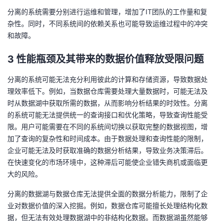
持
建
证
实
的
分离的系统需要分别进行运维和管理，增加了IT团队的工作量和复
杂性。同时，不同系统间的依赖关系也可能导致运维过程中的冲突
议
验
收
和故障。
藏
3
性能瓶颈及其带来的数据价值释放受限问题
分离的系统可能无法充分利用彼此的计算和存储资源，导致数据处
理效率低下。例如，当数据仓库需要处理大量数据时，可能无法及
时从数据湖中获取所需的数据，从而影响分析结果的时效性。分离
的系统可能无法提供统一的查询接口和优化策略，导致查询性能受
限。用户可能需要在不同的系统间切换以获取完整的数据视图，增
加了查询的复杂性和时间成本。由于数据处理和查询性能的限制，
企业可能无法及时获取准确的数据分析结果，导致业务决策滞后。
在快速变化的市场环境中，这种滞后可能使企业错失商机或面临更
大的风险。
分离的数据湖与数据仓库无法提供全面的数据分析能力，限制了企
业对数据价值的深入挖掘。例如，数据仓库可能擅长处理结构化数
据，但无法有效处理数据湖中的非结构化数据。而数据湖虽然能够