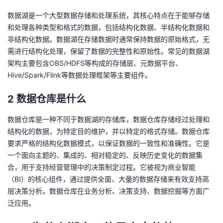
数据湖是一个大型数据存储和处理系统，其核心特点在于能够存储
者
和处理各种类型和格式的数据，包括结构化数据、半结构化数据和
非结构化数据。数据湖在存储数据时通常保持数据的原始格式，无
我
需进行结构化处理，保留了数据的完整性和原始性。常见的数据湖
架构主要包含OBS/HDFS等构成的存储层、元数据平台、
的
我
Hive/Spark/Flink等数据处理框架等主要组件。
博
的
我
2
数据仓库是什么
客
论
的
我
数据仓库是一种不同于数据湖的存储库，数据仓库存储经过处理和
结构化的数据，为特定目的维护，并以特定的格式存储。数据仓库
坛
圈
的
我
要求严格的结构化数据模式，以保证数据的一致性和准确性。它是
一个面向主题的、集成的、相对稳定的、反映历史变化的数据集
子
直
的
我
合，用于支持经营管理中的决策制定过程。它被视为商业智能
（BI）的核心组件，通过提供全面、大量的数据存储来有效支持高
我
播
活
的
层决策分析。数据仓库在业务分析、决策支持、数据挖掘等方面广
泛应用。
我
动
关
的