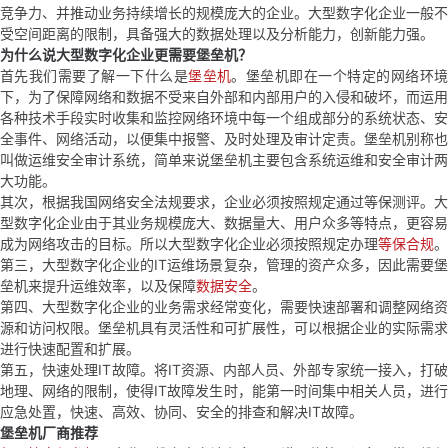
竞争力、并推动业务持续增长的规模庞大的企业。大型数字化企业一般不
我
注
的
开
受空间距离的限制，具备强大的数据处理以及分析能力，创新能力强。
为什么说大型数字化企业更需要堡垒机？
的
Programs
发
首先我们需要了解一下什么是
堡垒机
。堡垒机即在一个特定的网络环
下，为了保障网络和数据不受来自外部和内部用户的入侵和破坏，而运用
各种技术手段实时收集和监控网络环境中每一个组成部分的系统状态、安
支
者
全事件、网络活动，以便集中报警、及时处理及审计定责。堡垒机别称也
叫做运维安全审计系统，简单来说堡垒机主要包含系统运维和安全审计两
持
学
大功能。
其次，根据我国网络安全法规要求，企业必须按照规定通过等保测评。大
我
堂
型数字化企业由于其业务规模庞大、数据量大、用户众多等特点，更容易
成为网络攻击的目标。所以大型数字化企业必须按照规定办理
等保合规
。
第三，大型数字化企业的IT运维场景复杂，管理的资产众多，因此需要堡
的
我
我
垒机来提升运维效率，以及保障
数据安全
。
第四、大型数字化企业的业务需求经常变化，需要快速部署和调整网络资
技
的
的
我
源和访问权限。堡垒机具有灵活性和可扩展性，可以根据企业的实际需求
进行快速配置和扩展。
术
云
课
的
我
第五，快速处理IT故障。将IT资源、内部人员、外部专家统一接入，打破
地理、网络的限制，使得IT故障发生时，能第一时间集中相关人员，进行
支
声
应急处置，快速、高效、协同、安全的排查和解决IT故障。
程
认
的
我
堡垒机厂商推荐