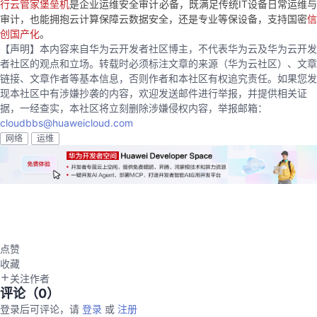
行云管家堡垒机
是企业运维安全审计必备，既满足传统IT设备日常运维
持
建
证
实
的
审计，也能拥抱云计算保障云数据安全，还是专业等保设备，支持国密
信
创国产化
。
议
验
收
【声明】本内容来自华为云开发者社区博主，不代表华为云及华为云开发
者社区的观点和立场。转载时必须标注文章的来源（华为云社区）、文章
藏
链接、文章作者等基本信息，否则作者和本社区有权追究责任。如果您发
现本社区中有涉嫌抄袭的内容，欢迎发送邮件进行举报，并提供相关证
据，一经查实，本社区将立刻删除涉嫌侵权内容，举报邮箱：
cloudbbs@huaweicloud.com
网络
运维
点赞
收藏
关注作者
评论（
0
）
登录后可评论，请
登录
或
注册