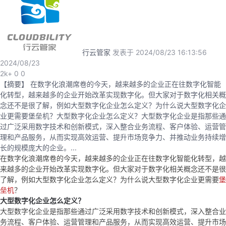
者
我
行云管家
发表于 2024/08/23 16:13:56
2024/08/23
的
我
2k+
0
0
【摘要】 在数字化浪潮席卷的今天，越来越多的企业正在往数字化智能
博
的
我
化转型，越来越多的企业开始改革实现数字化。但大家对于数字化相关概
念还不是很了解，例如大型数字化企业怎么定义？为什么说大型数字化企
客
论
的
我
业更需要堡垒机？大型数字化企业怎么定义？大型数字化企业是指那些通
过广泛采用数字技术和创新模式，深入整合业务流程、客户体验、运营管
理和产品服务，从而实现高效运营、提升市场竞争力、并推动业务持续增
坛
圈
的
我
长的规模庞大的企业。...
在数字化浪潮席卷的今天，越来越多的企业正在往数字化智能化转型，越
子
直
的
我
来越多的企业开始改革实现数字化。但大家对于数字化相关概念还不是很
了解，例如大型数字化企业怎么定义？为什么说大型数字化企业更需要
堡
我
播
活
的
垒机
？
大型数字化企业怎么定义？
大型数字化企业是指那些通过广泛采用数字技术和创新模式，深入整合业
我
动
关
的
务流程、客户体验、运营管理和产品服务，从而实现高效运营、提升市场