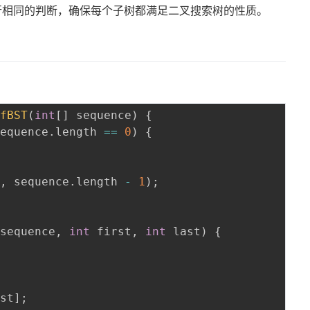
行相同的判断，确保每个子树都满足二叉搜索树的性质。
OfBST
(
int
[
]
 sequence
)
{
sequence
.
length 
==
0
)
{
0
,
 sequence
.
length 
-
1
)
;
 sequence
,
int
 first
,
int
 last
)
{
ast
]
;