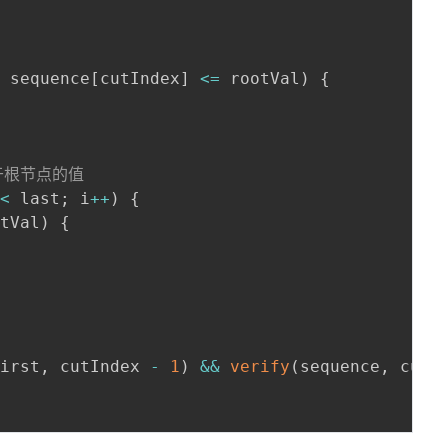
&
 sequence
[
cutIndex
]
<=
 rootVal
)
{
于根节点的值
 
<
 last
;
 i
++
)
{
otVal
)
{
first
,
 cutIndex 
-
1
)
&&
verify
(
sequence
,
 cutI