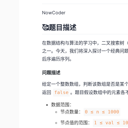
NowCoder
🥰题目描述
在数据结构与算法的学习中，二叉搜索树（
之一。今天，我们将深入探讨一个经典问
后序遍历序列。
问题描述
给定一个整数数组，判断该数组是否是某
返回
。题目假设数组中的元素各
false
数据范围：
节点数量：
0 ≤ n ≤ 1000
节点值的范围：
1 ≤ val ≤ 1