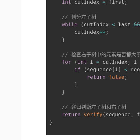
int
 cutIndex 
=
 first
;
// 划分左子树
while
(
cutIndex 
<
 last 
&
        cutIndex
++
;
}
// 检查右子树中的元素是否都大
for
(
int
 i 
=
 cutIndex
;
 i
if
(
sequence
[
i
]
<
 ro
return
false
;
}
}
// 递归判断左子树和右子树
return
verify
(
sequence
,
 
}