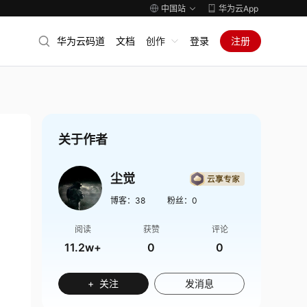
中国站
华为云App
华为云码道
文档
创作
登录
注册
关于作者
尘觉
博客：
38
粉丝：
0
阅读
获赞
评论
11.2w+
0
0
+ 关注
发消息