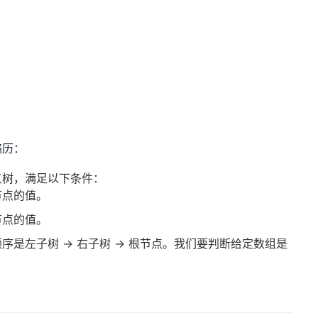
遍历：
叉树，满足以下条件：
节点的值。
节点的值。
是左子树 -> 右子树 -> 根节点。我们要判断给定数组是