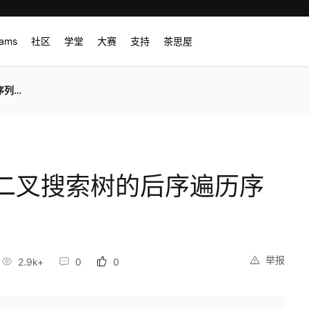
rams
社区
学堂
大赛
支持
茶思屋
33)
二叉搜索树的后序遍历序
举报
2.9k+
0
0