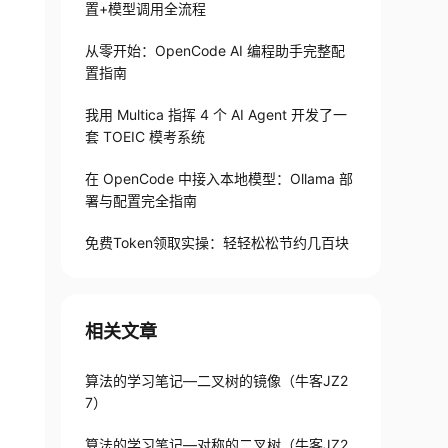
置+模型调用全流程
从零开始：OpenCode AI 编程助手完整配
置指南
我用 Multica 指挥 4 个 AI Agent 开发了一
套 TOEIC 模考系统
在 OpenCode 中接入本地模型：Ollama 部
署与配置完全指南
免费Token领取实操：轻轻松松节约几百块
相关文章
算法的学习笔记—二叉树的镜像（牛客JZ2
7）
算法的学习笔记—对称的二叉树（牛客JZ2