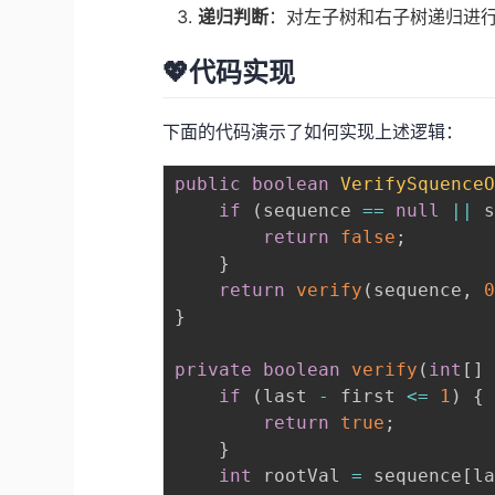
递归判断
：对左子树和右子树递归进
💖代码实现
下面的代码演示了如何实现上述逻辑：
public
boolean
VerifySquence
if
(
sequence 
==
null
||
 
return
false
;
}
return
verify
(
sequence
,
}
private
boolean
verify
(
int
[
]
if
(
last 
-
 first 
<=
1
)
{
return
true
;
}
int
 rootVal 
=
 sequence
[
l