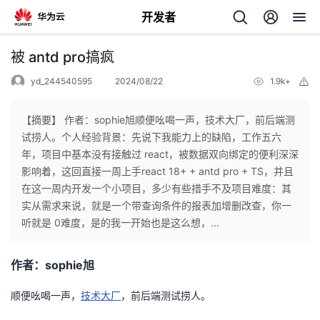
开发者
返
被 antd pro搞疯
回
yd_244540595
2024/08/22
1.9k+
举
报
【摘要】 作者：sophie旭顺便吆喝一声，技术大厂，前后端测
试捞人。个人经验背景：先说下我能力上的缺陷，工作五六
年，项目中基本没有接触过 react，被数据双向绑定的便利深深
个
影响着，这回直接一周上手react 18+ + antd pro + TS，并且
在这一周内开发一个小项目，多少有些措手不及项目难度：其
我
人
实从需求来说，就是一个带查询条件的报表加增删改查，你一
听就是 0难度，是的我一开始也是这么想，...
的
主
作者：sophie旭
开
页
顺便吆喝一声，
技术大厂
，前后端测试捞人。
发