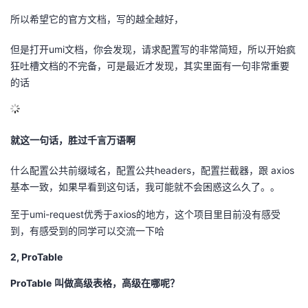
我
注
的
开
所以希望它的官方文档，写的越全越好，
的
Programs
发
但是打开umi文档，你会发现，请求配置写的非常简短，所以开始疯
狂吐槽文档的不完备，可是最近才发现，其实里面有一句非常重要
支
的话
者
持
学
就这一句话，胜过千言万语啊
我
堂
什么配置公共前缀域名，配置公共headers，配置拦截器，跟 axios
的
我
我
基本一致，如果早看到这句话，我可能就不会困惑这么久了。。
至于umi-request优秀于axios的地方，这个项目里目前没有感受
技
的
的
我
到，有感受到的同学可以交流一下哈
术
云
课
的
我
2, ProTable
支
声
ProTable
程
认
的
我
叫做高级表格，高级在哪呢？