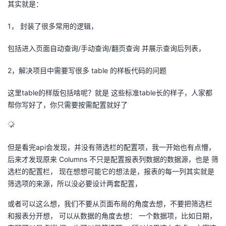
其实就是：
持
建
证
实
的
1， 封装了很多常用的逻辑，
议
验
收
包括进入页面自动查询/手动查询/翻页查询 并展示查询后列表，
藏
2，解决项目中需要写很多 table 的样板代码的问题
这里table的样版包括啥呢？就是 这些标准table长的样子，人家都
帮你写好了，你只需要按需配置就好了
但是看完api会发现，并没有筛选栏的配置项，我一开始也有点懵，
后来才发现原来 Columns 不只是配置报表列数据的数据源，也是 筛
选栏的配置栏， 现在想想可能它的想法是，报表的每一列其实就是
筛选项的来源，所以没必要设计两套配置，
或者可以这么想，我们不要从页面布局的角度去想，不要把筛选栏
和报表分开想， 可以从数据的角度去想： 一个数据项，比如日期，