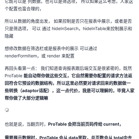
它既可以是 列数据，也可以是筛选项， 所以如果这么考虑，人家这
个配置也蛮合理的，
所以从数据的角度出发， 如果控制是否只在报表中展示，或者是否
只是筛选项， 可以 通过 hideInSearch，hideInTable来控制展示和
隐藏
想修改数据在筛选栏或是报表中的展示 可以通过
renderFormItem，或 render 来配置
再回头看第一点： 我们知道查询报表跟后端交互是很紧密的，既然
ProTable
能自动帮你做这些交互，它自然需要你配置的请求方法返
回符合它预设的数据结构，所以这里必然要对请求回来的数据做一
些转换（adaptor适配），这一点代价，我是可以理解的，毕竟人家
帮你做了大部分逻辑嘛
也就是说，当翻页时，
ProTable 会把当前页码传给 current，
需要展示数据时，ProTable 会从 data里取，总页数会从 total中去