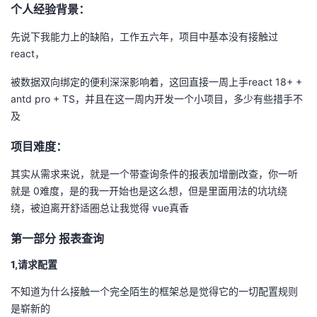
个人经验背景：
者
先说下我能力上的缺陷，工作五六年，项目中基本没有接触过
react，
我
被数据双向绑定的便利深深影响着，这回直接一周上手react 18+ +
的
我
antd pro + TS，并且在这一周内开发一个小项目，多少有些措手不
及
博
的
我
项目难度：
客
论
的
我
其实从需求来说，就是一个带查询条件的报表加增删改查，你一听
就是 0难度，是的我一开始也是这么想，但是里面用法的坑坑绕
坛
圈
的
我
绕，被迫离开舒适圈总让我觉得 vue真香
子
直
的
我
第一部分 报表查询
我
播
活
的
1,请求配置
不知道为什么接触一个完全陌生的框架总是觉得它的一切配置规则
我
动
关
的
是崭新的