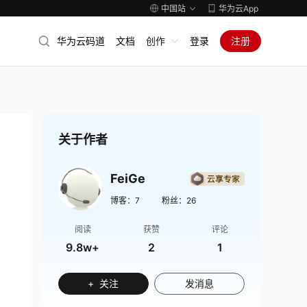
中国站
华为云App
华为云码道
文档
创作
登录
注册
关于作者
FeiGe
博客：
7
粉丝：
26
阅读
获赞
评论
9.8w+
2
1
+ 关注
发消息