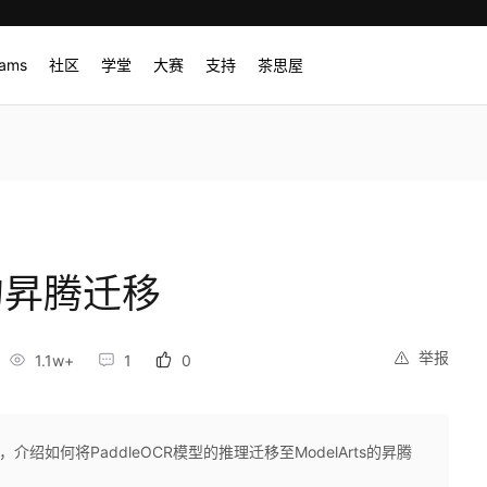
rams
社区
学堂
大赛
支持
茶思屋
理的昇腾迁移
举报
1.1w+
1
0
，介绍如何将PaddleOCR模型的推理迁移至ModelArts的昇腾