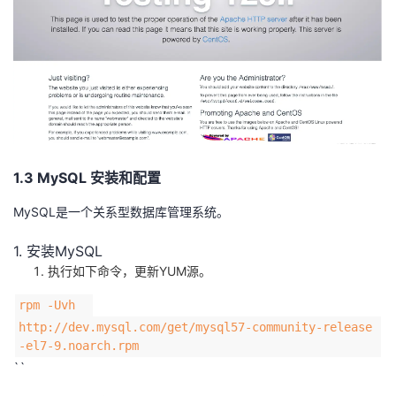
持
建
证
实
的
议
验
收
藏
1.3 MySQL 安装和配置
MySQL是一个关系型数据库管理系统。
1. 安装MySQL
执行如下命令，更新YUM源。
rpm -Uvh
http://dev.mysql.com/get/mysql57-community-release
-el7-9.noarch.rpm
``