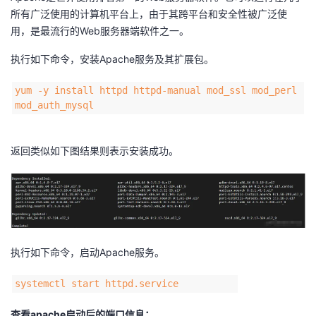
所有广泛使用的计算机平台上，由于其跨平台和安全性被广泛使
者
用，是最流行的Web服务器端软件之一。
执行如下命令，安装Apache服务及其扩展包。
我
yum -y install httpd httpd-manual mod_ssl mod_perl
的
我
mod_auth_mysql
博
的
我
返回类似如下图结果则表示安装成功。
客
论
的
我
坛
圈
的
我
子
直
的
我
执行如下命令，启动Apache服务。
我
播
活
的
systemctl start httpd.service
我
动
关
的
查看apache启动后的端口信息：