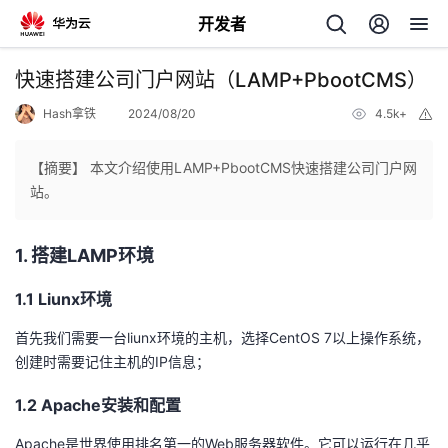
开发者
返
快速搭建公司门户网站（LAMP+PbootCMS）
回
Hash拿铁
2024/08/20
4.5k+
举
报
【摘要】 本文介绍使用LAMP+PbootCMS快速搭建公司门户网
站。
个
1. 搭建LAMP环境
我
人
1.1 Liunx环境
的
主
首先我们需要一台liunx环境的主机，选择CentOS 7以上操作系统，
创建时需要记住主机的IP信息；
开
页
1.2 Apache安装和配置
发
Apache是世界使用排名第一的Web服务器软件。它可以运行在几乎