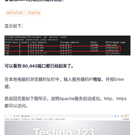
我
注
的
开
netstat -tunlp
的
Programs
发
显示如下：
支
者
持
学
我
堂
可以看到 80,443端口都已经起来了。
在本地电脑的浏览器的址栏中，输入服务器的IP
地址
，并按Enter
的
我
我
键。
技
的
的
我
若返回页面如下图所示，说明Apache服务启动成功。http、https
都可以访问。
术
云
课
的
我
支
声
程
认
的
我