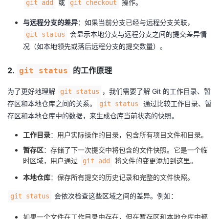
或
操作。
git add
git checkout
我
注
的
开
与远程分支的差异
：如果当前分支已经与远程分支关联，
的
Programs
会显示本地分支与远程分支之间的提交差异情
发
git status
况（如本地领先或落后远程分支的提交数量）。
支
者
2.
的工作原理
git status
持
学
为了更好地理解
，我们需要了解 Git 的工作目录、暂
git status
存区和本地仓库之间的关系。
通过比较工作目录、暂
git status
我
堂
存区和本地仓库中的数据，来生成仓库当前状态的快照。
的
我
我
工作目录
：用户实际操作的目录，包含所有项目文件和目录。
暂存区
：存储了下一次提交中将包含的文件快照。它是一个临
技
的
的
我
时区域，用户通过
将文件的变更添加到这里。
git add
术
云
本地仓库
：保存所有提交的历史记录和完整的文件快照。
课
的
我
会依次检查这些区域之间的差异。例如：
git status
支
声
程
认
的
我
如果一个文件在工作目录中存在，但在暂存区和本地仓库中都