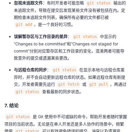
忽视未追踪文件
：有时开发者可能忽略
输出的
git status
未追踪文件，导致在提交后发现某些文件没有被包括在内。定
期检查未追踪文件列表，确保所有必要的文件都已被
，是一个良好的习惯。
git add
误解暂存区与工作目录的差异
：
中显示的
git status
“Changes to be committed”和“Changes not staged for
commit”分别对应暂存区和工作目录的变化，混淆两者可能导
致意外的提交或遗漏某些更改。
与远程仓库的同步
：
在显示本地与远程仓库差
git status
异时，并不会自动更新远程仓库的状态。如果远程仓库有新提
交，开发者需要先运行
或
，再通过
git fetch
git pull
查看最新的同步状态。
git status
7. 结论
是 Git 使用中不可或缺的命令，帮助开发者随时掌握
git status
项目的当前状态。无论是在单人开发还是多人协作的场景中，频繁
使用
可以有效避免错误的提交、冲突以及遗漏变
git status