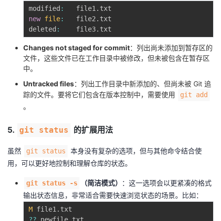
modified
:
   file1
.
new
file
:
   file2
.
txt

deleted
:
    file3
.
Changes not staged for commit
：列出尚未添加到暂存区的
文件，这些文件已在工作目录中被修改，但未被包含在暂存区
中。
Untracked files
：列出工作目录中新添加的、但尚未被 Git 追
踪的文件。要将它们包含在版本控制中，需要使用
git add
。
5.
的扩展用法
git status
虽然
本身没有复杂的选项，但与其他命令结合使
git status
用，可以更好地控制和理解仓库的状态。
（简洁模式）
：这一选项会以更紧凑的格式
git status -s
输出状态信息，非常适合需要快速浏览状态的场景。比如：
M
 file1
.
??
 newfile
.