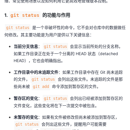
理、常见使用场景以及如何利用它更高效地管理版本控制。
者
1.
的功能与作用
git status
我
是一个非破坏性的命令，它不会对仓库中的数据做任
git status
何修改。其主要功能是为用户提供以下关键信息：
的
我
当前分支信息
：
会显示当前所处的分支名称。
git status
博
的
我
如果工作目录正在处于一个分离的 HEAD 状态（detached
HEAD），它也会明确指出。
客
论
的
我
工作目录中的未追踪文件
：如果工作目录中存在 Git 尚未追踪
的文件，
会列出这些文件。未追踪的文件是那
git status
坛
圈
的
我
些尚未被
命令添加到暂存区的文件。
git add
子
直
的
我
暂存区的变化
：
会列出已经被添加到暂存区的
git status
文件变化，这些变化将在下一次提交中被包含。
我
播
活
的
未暂存的变化
：如果有文件被修改但尚未被添加到暂存区，
我
动
关
的
会列出这些文件，提醒用户可能需要
git status