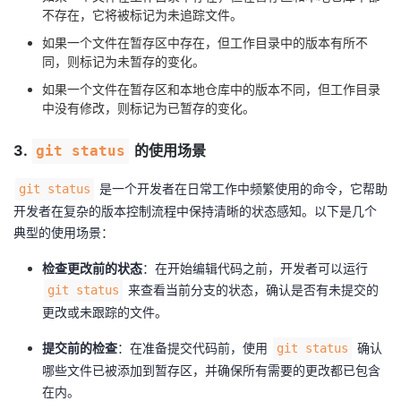
持
建
证
实
的
不存在，它将被标记为未追踪文件。
如果一个文件在暂存区中存在，但工作目录中的版本有所不
议
验
收
同，则标记为未暂存的变化。
如果一个文件在暂存区和本地仓库中的版本不同，但工作目录
藏
中没有修改，则标记为已暂存的变化。
3.
的使用场景
git status
是一个开发者在日常工作中频繁使用的命令，它帮助
git status
开发者在复杂的版本控制流程中保持清晰的状态感知。以下是几个
典型的使用场景：
检查更改前的状态
：在开始编辑代码之前，开发者可以运行
来查看当前分支的状态，确认是否有未提交的
git status
更改或未跟踪的文件。
提交前的检查
：在准备提交代码前，使用
确认
git status
哪些文件已被添加到暂存区，并确保所有需要的更改都已包含
在内。