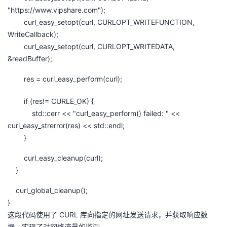
"https://www.vipshare.com");
我
注
的
开
curl_easy_setopt(curl, CURLOPT_WRITEFUNCTION,
WriteCallback);
的
Programs
发
curl_easy_setopt(curl, CURLOPT_WRITEDATA,
&readBuffer);
支
者
res = curl_easy_perform(curl);
持
学
if (res!= CURLE_OK) {
我
堂
std::cerr << "curl_easy_perform() failed: " <<
curl_easy_strerror(res) << std::endl;
的
我
我
}
curl_easy_cleanup(curl);
技
的
的
我
}
术
云
课
的
我
curl_global_cleanup();
}
支
声
程
认
的
我
这段代码使用了 CURL 库向指定的网址发送请求，并获取响应数
据，实现了对网络流量的监测。