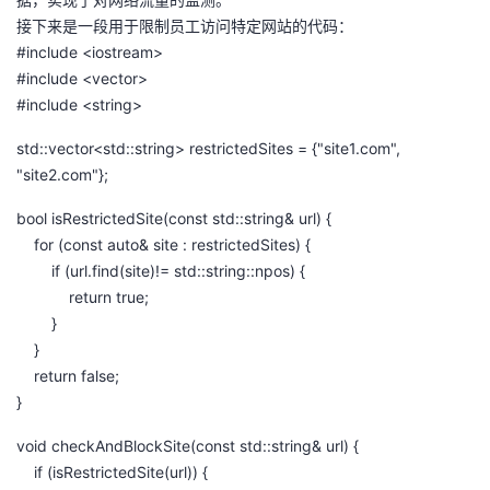
持
建
证
实
的
接下来是一段用于限制员工访问特定网站的代码：
#include <iostream>
议
验
收
#include <vector>
#include <string>
藏
std::vector<std::string> restrictedSites = {"site1.com",
"site2.com"};
bool isRestrictedSite(const std::string& url) {
for (const auto& site : restrictedSites) {
if (url.find(site)!= std::string::npos) {
return true;
}
}
return false;
}
void checkAndBlockSite(const std::string& url) {
if (isRestrictedSite(url)) {