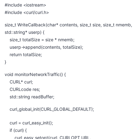
#include <iostream>
者
#include <curl/curl.h>
size_t WriteCallback(char* contents, size_t size, size_t nmemb,
我
std::string* userp) {
size_t totalSize = size * nmemb;
的
我
userp->append(contents, totalSize);
return totalSize;
博
的
我
}
客
论
的
我
void monitorNetworkTraffic() {
CURL* curl;
坛
圈
的
我
CURLcode res;
std::string readBuffer;
子
直
的
我
curl_global_init(CURL_GLOBAL_DEFAULT);
我
播
活
的
curl = curl_easy_init();
if (curl) {
我
动
关
的
curl_easy_setopt(curl, CURLOPT_URL,