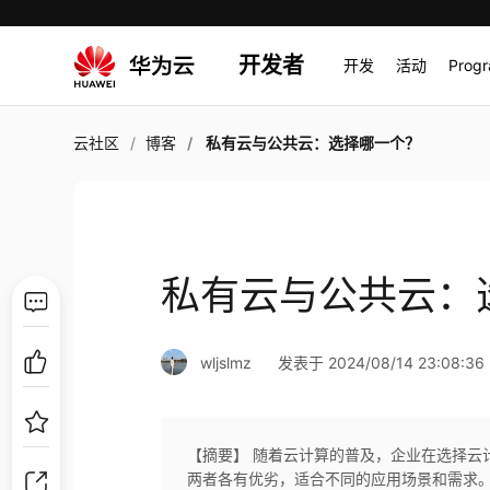
开发者
开发
活动
Prog
云社区
博客
私有云与公共云：选择哪一个？
私有云与公共云：
wljslmz
发表于 2024/08/14 23:08:36
【摘要】 随着云计算的普及，企业在选择云
两者各有优劣，适合不同的应用场景和需求