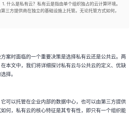
 1. 什么是私有云？私有云是指由单个组织独占的云计算环境。
由第三方提供商在独立的基础设施上托管。无论托管方式如何，
决方案时面临的一个重要决策是选择私有云还是公共云。两
。在本文中，我们将详细探讨私有云与公共云的定义、优缺
的选择。
。它可以托管在企业内部的数据中心，也可以由第三方提供
式如何，私有云的核心特征是其专有性，即只有一个组织能