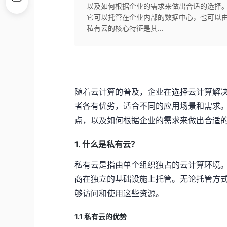
以及如何根据企业的需求来做出合适的选择。
它可以托管在企业内部的数据中心，也可以
私有云的核心特征是其...
随着云计算的普及，企业在选择云计算解
者各有优劣，适合不同的应用场景和需求
点，以及如何根据企业的需求来做出合适
1. 什么是私有云？
私有云是指由单个组织独占的云计算环境
商在独立的基础设施上托管。无论托管方
够访问和使用这些资源。
1.1 私有云的优势