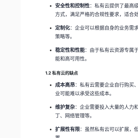
安全性和控制性
：私有云提供了最高
方式，满足严格的合规性要求，适合
定制化
：企业可以根据自身的业务需
策略等。
稳定性和性能
：由于私有云资源专属
能和高可用性。
1.2 私有云的缺点
成本高昂
：私有云需要企业自行购买
业可能难以承受这些成本。
维护复杂
：企业需要投入大量的人力
丁、网络管理等。
扩展性有限
：虽然私有云可以扩展，
置。