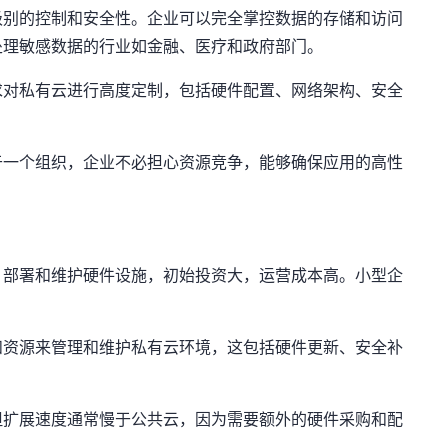
级别的控制和安全性。企业可以完全掌控数据的存储和访问
处理敏感数据的行业如金融、医疗和政府部门。
求对私有云进行高度定制，包括硬件配置、网络架构、安全
于一个组织，企业不必担心资源竞争，能够确保应用的高性
、部署和维护硬件设施，初始投资大，运营成本高。小型企
和资源来管理和维护私有云环境，这包括硬件更新、安全补
但扩展速度通常慢于公共云，因为需要额外的硬件采购和配