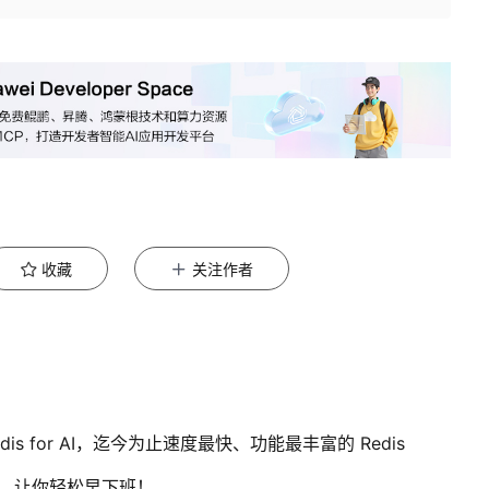
收藏
关注作者
Redis for AI，迄今为止速度最快、功能最丰富的 Redis
，让你轻松早下班！