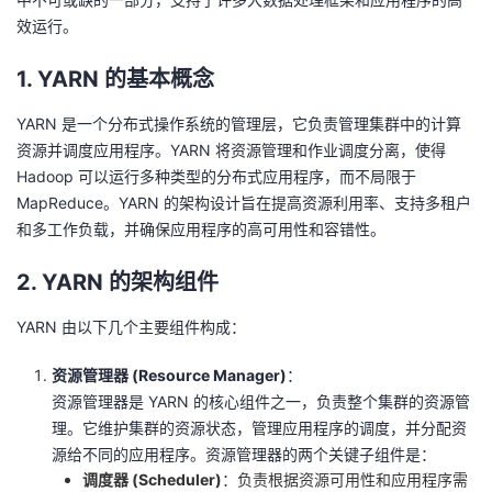
效运行。
的
Programs
发
者
1. YARN 的基本概念
支
者
我
YARN 是一个分布式操作系统的管理层，它负责管理集群中的计算
持
学
的
我
资源并调度应用程序。YARN 将资源管理和作业调度分离，使得
Hadoop 可以运行多种类型的分布式应用程序，而不局限于
我
堂
博
的
我
MapReduce。YARN 的架构设计旨在提高资源利用率、支持多租户
和多工作负载，并确保应用程序的高可用性和容错性。
的
我
客
论
的
我
我
2. YARN 的架构组件
技
的
坛
圈
的
我
的
我
YARN 由以下几个主要组件构成：
术
云
子
直
的
我
课
的
我
资源管理器 (Resource Manager)
：
资源管理器是 YARN 的核心组件之一，负责整个集群的资源管
支
声
播
活
的
程
认
的
我
理。它维护集群的资源状态，管理应用程序的调度，并分配资
源给不同的应用程序。资源管理器的两个关键子组件是：
持
建
动
关
证
实
的
调度器 (Scheduler)
：负责根据资源可用性和应用程序需