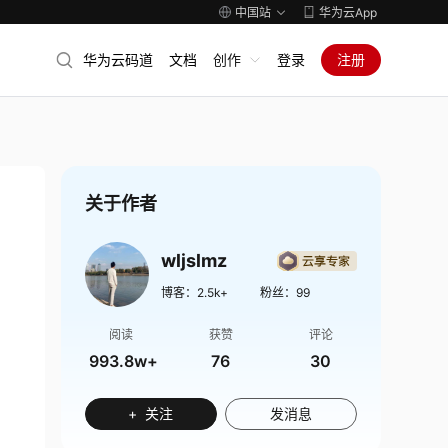
中国站
华为云App
华为云码道
文档
创作
登录
注册
关于作者
wljslmz
博客：
2.5k+
粉丝：
99
阅读
获赞
评论
993.8w+
76
30
+ 关注
发消息