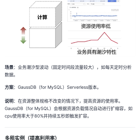
持
建
证
实
的
议
验
收
藏
场景
：业务潮汐型波动（固定时间段流量较大），如每天定时分析
数据。
方案
：GaussDB（for MySQL）Serverless版本。
说明
：在资源整体规格不改变的情况下，提高资源的使用率。
GaussDB（for MySQL）会根据资源负载情况自动进行扩缩容，如
cpu使用率大于80%并持续五秒即触发扩容。
多租实例（提高利用率）