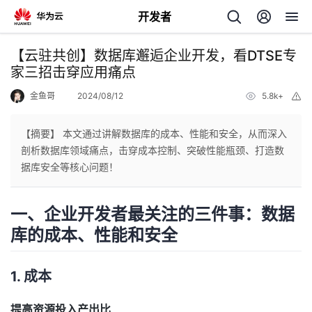
开发者
返
【云驻共创】数据库邂逅企业开发，看DTSE专
回
家三招击穿应用痛点
金鱼哥
2024/08/12
5.8k+
举
报
【摘要】 本文通过讲解数据库的成本、性能和安全，从而深入
剖析数据库领域痛点，击穿成本控制、突破性能瓶颈、打造数
个
据库安全等核心问题！
我
人
一、企业开发者最关注的三件事：数据
库的成本、性能和安全
的
主
开
页
1. 成本
发
提高资源投入产出比