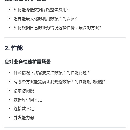
如何能降低数据库的整体费用？
者
怎样能最大化的利用数据库的资源？
我
如何根据自己的业务情况选择性价比最高的方案？
的
我
2. 性能
博
的
我
应对业务快速扩展场景
客
论
的
我
什么情况下我需要关注数据库的性能问题？
坛
圈
的
我
有哪些方案能提前让我规避数据库的性能瓶颈问题？
请求访问慢
子
直
的
我
数据库空间不足
我
播
活
的
连接数不足
并发能力弱
我
动
关
的