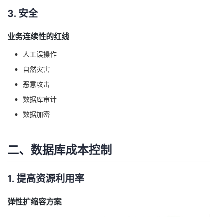
我
注
的
开
3. 安全
的
Programs
发
业务连续性的红线
人工误操作
支
者
自然灾害
持
学
恶意攻击
数据库审计
我
堂
数据加密
的
我
我
二、数据库成本控制
技
的
的
我
术
云
课
的
我
1. 提高资源利用率
支
声
程
认
的
我
弹性扩缩容方案