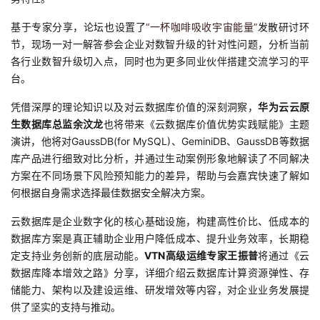
基于专家分享，论坛也设置了
“一杯咖啡吸收宇宙能量”
发散研讨环
节，现场一对一解答参会企业对数智升级的针对性问题，分析当前
各行业数智升级切入点，同时也为更多同业伙伴搭建交流学习的平
台。
凭借深厚的理论知识以及对云数据库价值的深刻洞察，
华为云云原
生数据库总监余汶龙
也将带来《云数据库价值优势实践赋能》主题
演讲，他将对GaussDB(for MySQL)、GeminiDB、GaussDB等数据
库产品进行细致对比分析，并通过生动案例形象地解读了不同解决
方案在不同场景下风险预知能力的差异，帮助与会嘉宾快速了解如
何根据自身需求选择最佳数据安全解决方案。
云数据库是企业数字化的核心基础设施，构建高性价比、低成本的
数据库方案是真正辅助企业用户降低成本、提升业务效率，长期稳
定支持业务创新的底层动能。
VTN高级运维专家王振普
将通过《云
数据库降本增效之路》分享，详细介绍云数据库计算资源弹性、存
储能力、架构以及建设运维、研发增效等内容，对企业业务发展提
供了坚实的支持与推动。