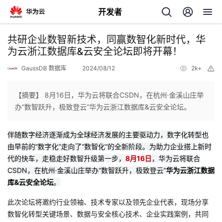
开发者
返
共研企业数智新技术，同赢数智化新时代，华
回
为云浙江数据库&云安全论坛即将开幕！
GaussDB 数据库
2024/08/12
2k+
举
报
【摘要】 8月16日，华为云将联合CSDN，在杭州·金溪山庄举
办“数智跃升，极致登云”华为云浙江数据库&云安全论坛。
个
伴随数字经济逐渐成为全球经济发展的主要驱动力，数字化转型也
我
人
由早前的“数字化“走向了“数智化“的全新阶段。为助力企业搭上新时
代的快车，走稳走好数智升级第一步，
8月16日
，华为云将联合
的
主
CSDN，在杭州·金溪山庄举办“数智跃升，极致登云”
华为云浙江数据
库&云安全论坛
。
开
页
此次论坛将邀约行业领袖、技术专家以及领先企业代表，现场分享
数智化转型关键场景、数据与安全核心技术、企业实践案例，共同
发