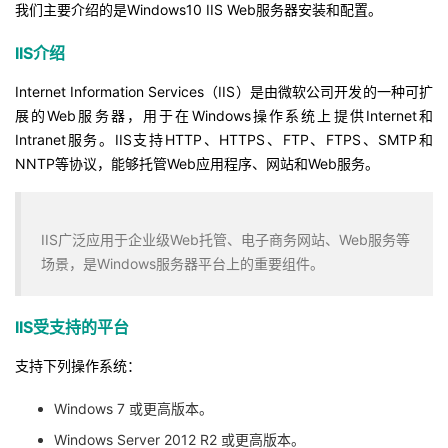
我们主要介绍的是Windows10 IIS Web服务器安装和配置。
者
IIS介绍
我
Internet Information Services（IIS）是由微软公司开发的一种可扩
展的Web服务器，用于在Windows操作系统上提供Internet和
的
我
Intranet
服务。IIS支持HTTP、HTTPS、FTP、FTPS、SMTP和
NNTP等协议，能够托管Web应用程序、网站和Web服务。
博
的
我
客
论
的
我
IIS广泛应用于企业级Web托管、电子商务网站、Web服务等
场景，是Windows服务器平台上的重要组件。
坛
圈
的
我
子
直
的
我
IIS受支持的平台
支持下列操作系统：
我
播
活
的
Windows 7
或更高版本。
我
动
关
的
Windows Server 2012 R2 或更高版本。