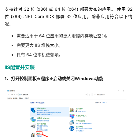
我
注
的
开
支持针对 32 位 (x86) 或 64 位 (x64) 部署发布的应用。 使用 32
位 (x86) .NET Core SDK 部署 32 位应用，除非应用符合以下情
的
Programs
发
况：
需要适用于 64 位应用的更大虚拟内存地址空间。
支
者
需要更大 IIS 堆栈大小。
持
学
具有 64 位本机依赖项。
我
堂
IIS配置并安装
1、打开控制面板=>程序=>启动或关闭Windows功能
的
我
我
技
的
的
我
术
云
课
的
我
支
声
程
认
的
我