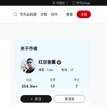
中国站
华为云App
华为云码道
文档
创作
登录
注册
关于作者
红目香薰
博客：
1.2k+
粉丝：
27
阅读
获赞
评论
354.9w+
17
7
+ 关注
发消息