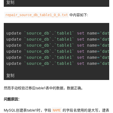
复制
中内容如下:
repair_source_db_table1_0_0.txt
update 
`
source_db
`
.
`
table1
`
set
 name
=
'data
update 
`
source_db
`
.
`
table1
`
set
 name
=
'data
update 
`
source_db
`
.
`
table1
`
set
 name
=
'data
update 
`
source_db
`
.
`
table1
`
set
 name
=
'data
update 
`
source_db
`
.
`
table1
`
set
 name
=
'data
update 
`
source_db
`
.
`
table1
`
set
 name
=
'data
复制
然而手动校验迁移后table1表中的数据，数据正确。
问题原因：
MySQL创建表table1时，字段
的字段名使用的是大写，建表
NAME