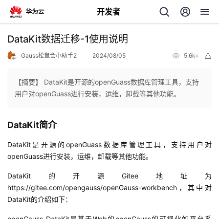
开发者
返
DataKit数据迁移-1使用说明
回
Gauss松鼠会小助手2
2024/08/05
5.6k+
举
报
【摘要】 DataKit是开源的openGuass数据库管理工具，支持
用户对openGuass进行安装，运维，卸载等其他功能。
个
DataKit简介
我
人
DataKit是开源的openGuass数据库管理工具，支持用户对
openGuass进行安装，运维，卸载等其他功能。
的
主
DataKit的开源Gitee地址为
https://gitee.com/opengauss/openGauss-workbench，其中对
开
页
DataKit的介绍如下：
发
openGauss DataKit是基于Web的openGauss的可视化的平台系