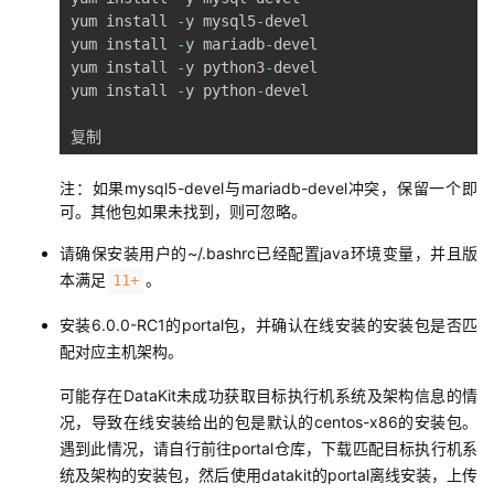
yum install 
-
y mysql5
-
devel

yum install 
-
y mariadb
-
devel

yum install 
-
y python3
-
devel

yum install 
-
y python
-
devel

复制
注：如果mysql5-devel与mariadb-devel冲突，保留一个即
可。其他包如果未找到，则可忽略。
请确保安装用户的~/.bashrc已经配置java环境变量，并且版
本满足
。
11+
安装6.0.0-RC1的portal包，并确认在线安装的安装包是否匹
配对应主机架构。
可能存在DataKit未成功获取目标执行机系统及架构信息的情
况，导致在线安装给出的包是默认的centos-x86的安装包。
遇到此情况，请自行前往portal仓库，下载匹配目标执行机系
统及架构的安装包，然后使用datakit的portal离线安装，上传