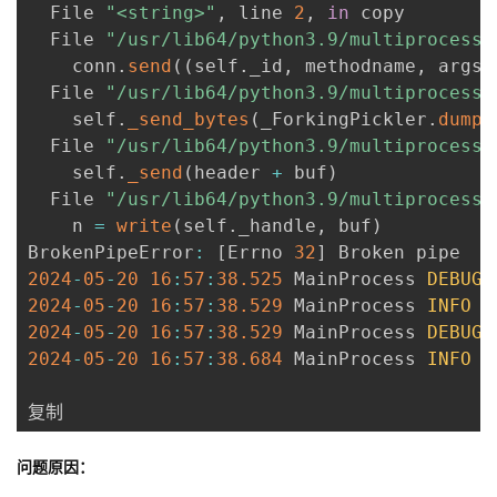
  File 
"<string>"
,
 line 
2
,
in
 copy

  File 
"/usr/lib64/python3.9/multiprocessi
    conn
.
send
(
(
self
.
_id
,
 methodname
,
 args
,
  File 
"/usr/lib64/python3.9/multiprocessi
    self
.
_send_bytes
(
_ForkingPickler
.
dumps
  File 
"/usr/lib64/python3.9/multiprocessi
    self
.
_send
(
header 
+
 buf
)
  File 
"/usr/lib64/python3.9/multiprocessi
    n 
=
write
(
self
.
_handle
,
 buf
)
BrokenPipeError
:
[
Errno 
32
]
2024
-
05
-
20
16
:
57
:
38.525
 MainProcess 
DEBUG
 
2024
-
05
-
20
16
:
57
:
38.529
 MainProcess 
INFO
 g
2024
-
05
-
20
16
:
57
:
38.529
 MainProcess 
DEBUG
 
2024
-
05
-
20
16
:
57
:
38.684
 MainProcess 
INFO
 c
复制
问题原因：