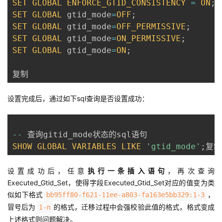
SET
GLOBAL
ENFORCE_GTID_CONSISTENCY
=
ON
;
SET
GLOBAL
 gtid_mode
=
OFF
;
SET
GLOBAL
 gtid_mode
=
OFF_PERMISSIVE
;
SET
GLOBAL
 gtid_mode
=
ON_PERMISSIVE
;
SET
GLOBAL
 gtid_mode
=
ON
;
复制
设置完成后，通过如下sql查询是否设置成功：
--
SHOW
GLOBAL
VARIABLES
LIKE
'gtid_mode'
;
复制
设置成功后，任意
执行一条插入语句
，再次查询
Executed_Gtid_Set，使得字段Executed_Gtid_Set对应的值变为类
似如下格式
，
bb95ff80-f621-11ee-a803-fa163e5bb329:1-3
冒号后为
的格式，迁移过程中会强校验此值的格式，格式变成
1-n
上述格式则问题解决。