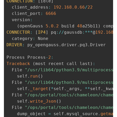
CONNECTION
:
[
idle
]
  client_address
:
192.168
.0
.66
/
22
  client_port
:
6666
  version
:
(
openGauss 
5.0
.2
 build 
48
a25b11
)
 compi
CONNECTOR
:
[
IP4
]
 pq
:
/
/
gaussdb
:
**
*
@
192.168
.
  category
:
DRIVER
:
 py_opengauss
.
driver
.
pq3
.
Driver

Process Process
-
2
:
Traceback
(
most recent call last
)
:
  File 
"/usr/lib64/python3.9/multiprocessi
    self
.
run
(
)
  File 
"/usr/lib64/python3.9/multiprocessi
    self
.
_target
(
*
self
.
_args
,
**
self
.
_kwar
  File 
"/ops/portal/tools/chameleon/chamel
    self
.
write_Json
(
)
  File 
"/ops/portal/tools/chameleon/chamel
    dump_object 
=
 self
.
mysql_source
.
getman