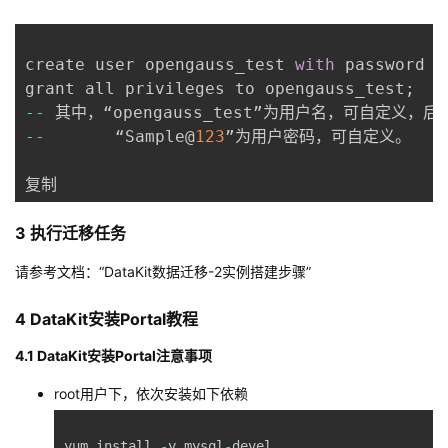
create user opengauss_test 
with
 password 
'
grant all privileges to opengauss_test
;
--
--
       “Sample@
123
”为用户密码，可自定义。

复制
3 执行迁移任务
请参考文档：“DataKit数据迁移-2实例搭建步骤”
4 DataKit安装Portal教程
4.1 DataKit安装Portal注意事项
root用户下，依次安装如下依赖
yum install 
-
y mysql
-
devel
