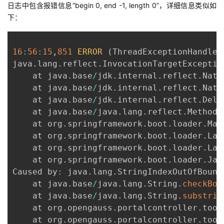
日志中包含报错信息“begin 0, end -1, length 0”，详细信息类似如
下：
16
:
56
:
15
,
851
ERROR
(
ThreadExceptionHandler
java
.
lang
.
reflect
.
InvocationTargetException
	at java
.
base
/
jdk
.
internal
.
reflect
.
Nati
	at java
.
base
/
jdk
.
internal
.
reflect
.
Nati
	at java
.
base
/
jdk
.
internal
.
reflect
.
Dele
	at java
.
base
/
java
.
lang
.
reflect
.
Method
.
	at org
.
springframework
.
boot
.
loader
.
Mai
	at org
.
springframework
.
boot
.
loader
.
Lau
	at org
.
springframework
.
boot
.
loader
.
Lau
	at org
.
springframework
.
boot
.
loader
.
Jar
Caused by
:
 java
.
lang
.
StringIndexOutOfBound
	at java
.
base
/
java
.
lang
.
String
.
checkBou
	at java
.
base
/
java
.
lang
.
String
.
substrin
	at org
.
opengauss
.
portalcontroller
.
tool
	at org
.
opengauss
.
portalcontroller
.
tool