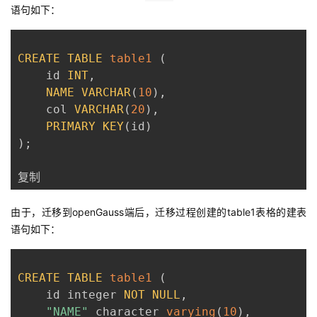
语句如下：
CREATE
TABLE
table1
(
    id 
INT
,
NAME
VARCHAR
(
10
)
,
    col 
VARCHAR
(
20
)
,
PRIMARY
KEY
(
id
)
)
;
复制
由于，迁移到openGauss端后，迁移过程创建的table1表格的建表
语句如下：
CREATE
TABLE
table1
(
    id integer 
NOT
NULL
,
"NAME"
 character 
varying
(
10
)
,