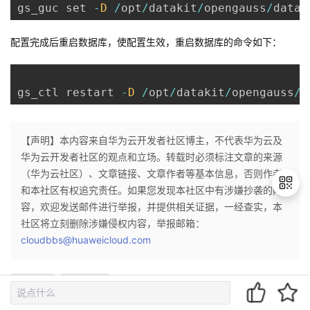
gs_guc set 
-
D
/
opt
/
datakit
/
opengauss
/
datan
配置完成后重启数据库，使配置生效，重启数据库的命令如下：
gs_ctl restart 
-
D
/
opt
/
datakit
/
opengauss
/
d
【声明】本内容来自华为云开发者社区博主，不代表华为云及
华为云开发者社区的观点和立场。转载时必须标注文章的来源
（华为云社区）、文章链接、文章作者等基本信息，否则作者
和本社区有权追究责任。如果您发现本社区中有涉嫌抄袭的内
容，欢迎发送邮件进行举报，并提供相关证据，一经查实，本
社区将立刻删除涉嫌侵权内容，举报邮箱：
退
cloudbbs@huaweicloud.com
出
登
MySQL
数据迁移
录