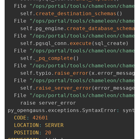
  File 
"/ops/portal/tools/chameleon/chamel
    self
.
create_destination_schemas
(
)
  File 
"/ops/portal/tools/chameleon/chamel
    self
.
pg_engine
.
create_database_schema
(
  File 
"/ops/portal/tools/chameleon/chamel
    self
.
pgsql_conn
.
execute
(
sql_create
)
  File 
"/ops/portal/tools/chameleon/chamel
    self
.
_pq_complete
(
)
  File 
"/ops/portal/tools/chameleon/chamel
    self
.
typio
.
raise_error
(
x
.
error_message
  File 
"/ops/portal/tools/chameleon/chamel
    self
.
raise_server_error
(
error_message
,
  File 
"/ops/portal/tools/chameleon/chamel
    raise server_error

py_opengauss
.
exceptions
.
SyntaxError
:
 synta
CODE
:
42601
LOCATION
:
SERVER
POSITION
:
20