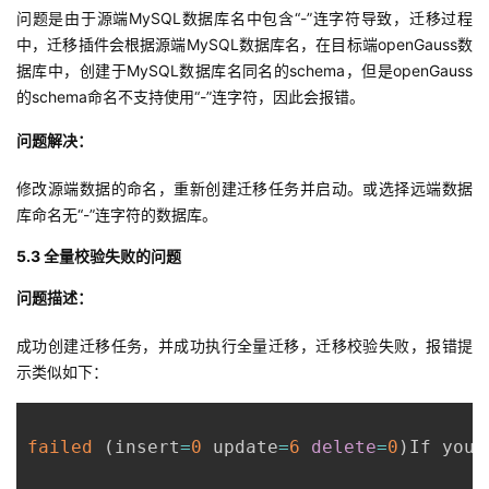
问题是由于源端MySQL数据库名中包含“-”连字符导致，迁移过程
中，迁移插件会根据源端MySQL数据库名，在目标端openGauss数
据库中，创建于MySQL数据库名同名的schema，但是openGauss
的schema命名不支持使用“-”连字符，因此会报错。
问题解决：
修改源端数据的命名，重新创建迁移任务并启动。或选择远端数据
库命名无“-”连字符的数据库。
5.3 全量校验失败的问题
问题描述：
成功创建迁移任务，并成功执行全量迁移，迁移校验失败，报错提
示类似如下：
failed
(
insert
=
0
 update
=
6
delete
=
0
)
If you 