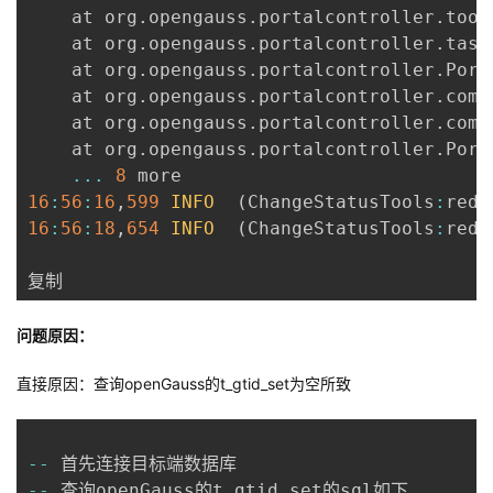
	at org
.
opengauss
.
portalcontroller
.
tool
	at org
.
opengauss
.
portalcontroller
.
task
	at org
.
opengauss
.
portalcontroller
.
Port
	at org
.
opengauss
.
portalcontroller
.
comm
	at org
.
opengauss
.
portalcontroller
.
comm
	at org
.
opengauss
.
portalcontroller
.
Port
...
8
16
:
56
:
16
,
599
INFO
(
ChangeStatusTools
:
redu
16
:
56
:
18
,
654
INFO
(
ChangeStatusTools
:
redu
复制
问题原因：
直接原因：查询openGauss的t_gtid_set为空所致
--
--
 查询openGauss的t_gtid_set的sql如下
