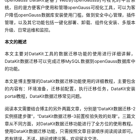
统，目的是方便客户使用和管理openGauss可视化工具，可以为客
者
户降低openGauss数据库安装使用门槛，做到安全中心管理，插件
管理，以及其它功能包括一键化部署、卸载、组件化安装、多版本
我
升级、日常运维和监控。
的
我
本文的概述
本文主要对DataKit工具的数据迁移功能的使用进行详细讲解，
博
的
我
DataKit数据迁移可以完成迁移MySQL数据到openGauss数据库中
的功能。
客
论
的
我
本文是博主整理的DataKit数据迁移功能使用的详细教程，主要包含
坛
圈
的
我
的内容有：环境准备，迁移前配置，执行迁移任务，DataKit安装
portal教程，DataKit数据迁移常见问题。
子
直
的
我
阅读本文需要结合博主的另外两篇文章，分别是“DataKit数据迁移-2
实例搭建步骤”，“DataKit数据迁移-3前置校验失败的处理”。三篇文
我
播
活
的
章从不同方面，对DataKit数据迁移功能进行了全方位的使用教程。
使用DataKit数据迁移功能，只需按照文章目录顺序阅读阅读即可。
我
动
关
的
若有错误，不详，疑问或建议等，欢迎留言交流。