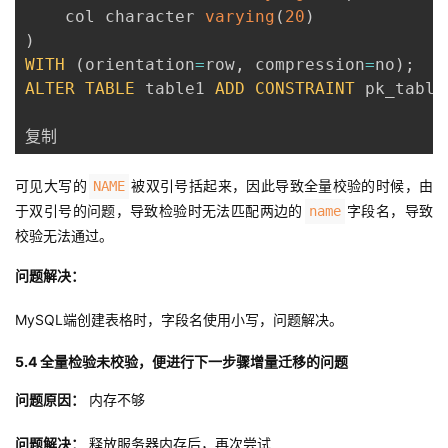
    col character 
varying
(
20
)
)
WITH
(
orientation
=
row
,
 compression
=
no
)
;
ALTER
TABLE
 table1 
ADD
CONSTRAINT
 pk_table
复制
可见大写的
被双引号括起来，因此导致全量校验的时候，由
NAME
于双引号的问题，导致检验时无法匹配两边的
字段名，导致
name
校验无法通过。
问题解决：
MySQL端创建表格时，字段名使用小写，问题解决。
5.4 全量检验未校验，便进行下一步骤增量迁移的问题
问题原因：
内存不够
问题解决：
释放服务器内存后，再次尝试