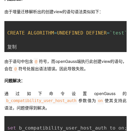
由于增量迁移解析出的创建view的语句语法类似如下：
CREATE
ALGORITHM
=
UNDEFINED
DEFINER
=
`
test
`
@
复制
由于语句中包含
符号，而openGauss端执行此创建view的语句，
@
会在
符号处报出语法错误。因此导致失败。
@
问题解决：
通过如下命令设置openGauss的
参数值为
使其支持此
b_compatibility_user_host_auth
on
语法，问题便得到解决。
set
 b_compatibility_user_host_auth to on
;