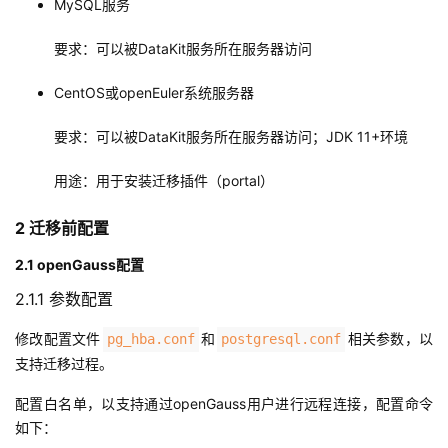
MySQL服务
持
建
证
实
的
要求：可以被DataKit服务所在服务器访问
议
验
收
CentOS或openEuler系统服务器
藏
要求：可以被DataKit服务所在服务器访问；JDK 11+环境
用途：用于安装迁移插件（portal）
2 迁移前配置
2.1 openGauss配置
2.1.1 参数配置
修改配置文件
和
相关参数，以
pg_hba.conf
postgresql.conf
支持迁移过程。
配置白名单，以支持通过openGauss用户进行远程连接，配置命令
如下：