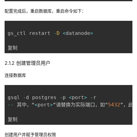
配置完成后，重启数据库，重启命令如下：
gs_ctl restart 
-
D
<
datanode
>
复制
2.1.2 创建管理员用户
连接数据库
gsql 
-
d postgres 
-
p 
<
port
>
-
--
 其中，“
<
port
>
”请替换为实际端口，如“
5432
”，此
复制
创建用户并赋予管理员权限