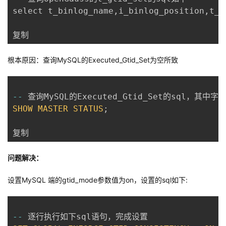
select t_binlog_name
,
i_binlog_position
,
t_g
复制
根本原因：查询MySQL的Executed_Gtid_Set为空所致
--
SHOW
MASTER
STATUS
;
复制
问题解决：
设置MySQL 端的gtid_mode参数值为on，设置的sql如下:
--