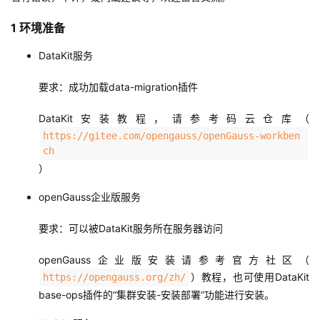
我
注
的
开
1 环境准备
的
Programs
发
DataKit服务
支
者
要求：成功加载data-migration插件
DataKit安装教程，请参考码云仓库（
持
学
https://gitee.com/opengauss/openGauss-workben
ch
我
堂
）
的
我
我
openGauss企业版服务
技
的
的
我
要求：可以被DataKit服务所在服务器访问
术
云
课
的
我
openGauss企业版安装请参考官方社区（
）教程，也可使用DataKit
https://opengauss.org/zh/
支
声
程
认
的
我
base-ops插件的“集群安装-安装部署”功能进行安装。