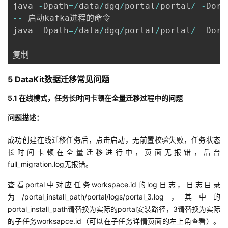
java 
-
Dpath
=
/
data
/
dgq
/
portal
/
portal
/
-
Dord
--
 启动kafka进程的命令

java 
-
Dpath
=
/
data
/
dgq
/
portal
/
portal
/
-
Dord
复制
5 DataKit数据迁移常见问题
5.1 在线模式，任务长时间卡顿在全量迁移过程中的问题
问题描述：
成功创建在线迁移任务后，点击启动，无前置校验失败，任务状态
长时间卡顿在全量迁移进行中，页面无报错，后台
full_migration.log无报错。
查看portal中对应任务workspace.id的log日志，日志目录
为/portal_install_path/portal/logs/portal_3.log，其中的
portal_install_path请替换为实际的portal安装路径，3请替换为实际
的子任务worksapce.id（可以在子任务详情页面的左上角查看）。