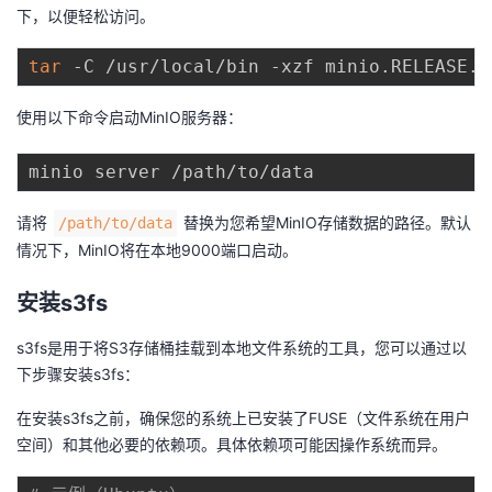
下，以便轻松访问。
我
注
的
开
tar
的
Programs
发
使用以下命令启动MinIO服务器：
支
者
持
学
请将
替换为您希望MinIO存储数据的路径。默认
/path/to/data
我
堂
情况下，MinIO将在本地9000端口启动。
的
我
我
安装s3fs
技
的
的
我
s3fs是用于将S3存储桶挂载到本地文件系统的工具，您可以通过以
下步骤安装s3fs：
术
云
课
的
我
在安装s3fs之前，确保您的系统上已安装了FUSE（文件系统在用户
空间）和其他必要的依赖项。具体依赖项可能因操作系统而异。
支
声
程
认
的
我