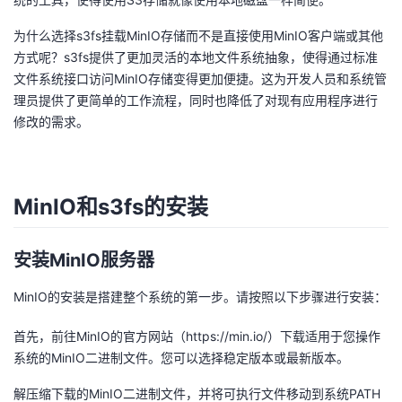
者
为什么选择s3fs挂载MinIO存储而不是直接使用MinIO客户端或其他
方式呢？s3fs提供了更加灵活的本地文件系统抽象，使得通过标准
我
文件系统接口访问MinIO存储变得更加便捷。这为开发人员和系统管
理员提供了更简单的工作流程，同时也降低了对现有应用程序进行
的
我
修改的需求。
博
的
我
MinIO和s3fs的安装
客
论
的
我
坛
圈
的
我
安装MinIO服务器
子
直
的
我
MinIO的安装是搭建整个系统的第一步。请按照以下步骤进行安装：
我
播
活
的
首先，前往MinIO的官方网站（
https://min.io/）下载适用于您操作
系统的MinIO二进制文件。您可以选择稳定版本或最新版本。
我
动
关
的
解压缩下载的MinIO二进制文件，并将可执行文件移动到系统PATH