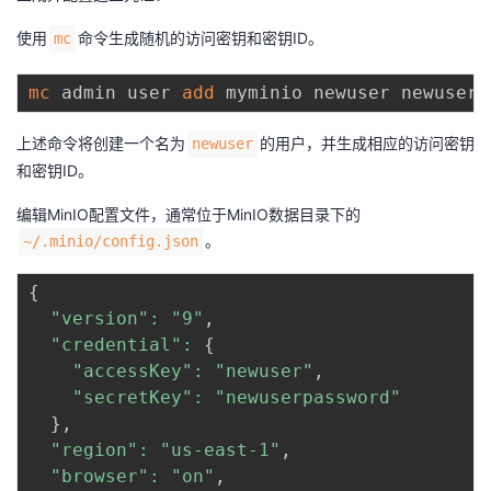
使用
命令生成随机的访问密钥和密钥ID。
mc
mc
 admin user 
add
上述命令将创建一个名为
的用户，并生成相应的访问密钥
newuser
和密钥ID。
编辑MinIO配置文件，通常位于MinIO数据目录下的
。
~/.minio/config.json
{
"version"
:
"9"
,
"credential"
:
{
"accessKey"
:
"newuser"
,
"secretKey"
:
"newuserpassword"
}
,
"region"
:
"us-east-1"
,
"browser"
:
"on"
,