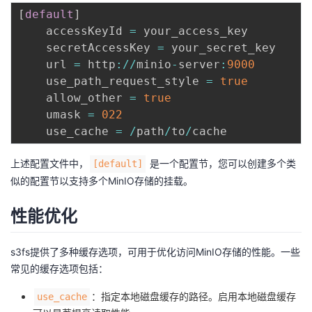
[
default
]
    accessKeyId 
=
 your_access_key

    secretAccessKey 
=
 your_secret_key

    url 
=
 http
:
/
/
minio
-
server
:
9000
    use_path_request_style 
=
true
    allow_other 
=
true
    umask 
=
022
    use_cache 
=
/
path
/
to
/
上述配置文件中，
是一个配置节，您可以创建多个类
[default]
似的配置节以支持多个MinIO存储的挂载。
性能优化
s3fs提供了多种缓存选项，可用于优化访问MinIO存储的性能。一些
常见的缓存选项包括：
：指定本地磁盘缓存的路径。启用本地磁盘缓存
use_cache