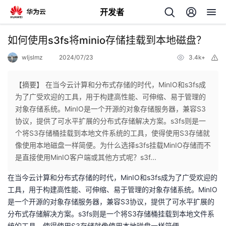
开发者
返
如何使用s3fs将minio存储挂载到本地磁盘？
回
wljslmz
2024/07/23
3.4k+
举
报
【摘要】 在当今云计算和分布式存储的时代，MinIO和s3fs成
为了广受欢迎的工具，用于构建高性能、可伸缩、易于管理的
对象存储系统。MinIO是一个开源的对象存储服务器，兼容S3
个
协议，提供了可水平扩展的分布式存储解决方案。s3fs则是一
个将S3存储桶挂载到本地文件系统的工具，使得使用S3存储就
我
人
像使用本地磁盘一样简便。为什么选择s3fs挂载MinIO存储而不
是直接使用MinIO客户端或其他方式呢？s3f...
的
主
在当今云计算和分布式存储的时代，MinIO和s3fs成为了广受欢迎的
工具，用于构建高性能、可伸缩、易于管理的对象存储系统。MinIO
开
页
是一个开源的对象存储服务器，兼容S3协议，提供了可水平扩展的
分布式存储解决方案。s3fs则是一个将S3存储桶挂载到本地文件系
发
统的工具，使得使用S3存储就像使用本地磁盘一样简便。