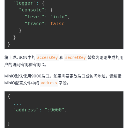
"logger"
:
{
"console"
:
{
"level"
:
"info"
,
"trace"
:
false
}
}
}
将上述JSON中的
和
替换为刚刚生成的用
accessKey
secretKey
户的访问密钥和密钥ID。
MinIO默认使用9000端口。如果需要更改端口或访问地址，请编辑
MinIO配置文件中的
字段。
address
{
...
"address"
:
":9000"
,
...
}