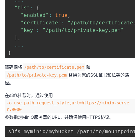
...
"tls"
:
{
"enabled"
:
true
,
"certificate"
:
"/path/to/certificate.p
"key"
:
"/path/to/private-key.pem"
}
,
...
}
请确保将
和
/path/to/certificate.pem
替换为您的SSL证书和私钥的路
/path/to/private-key.pem
径。
在s3fs挂载时，通过使用
-o use_path_request_style,url=https://minio-serve
r:9000
参数指定MinIO服务器的URL，并确保使用HTTPS协议。
s3fs myminio/mybucket /path/to/mountpoint 