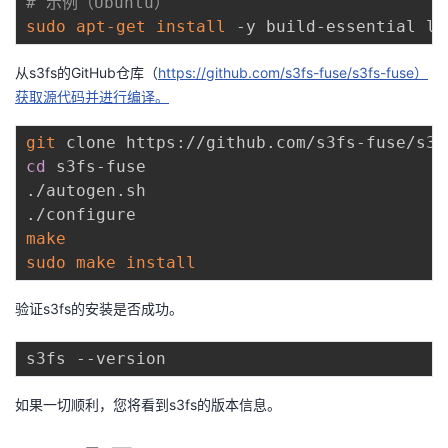
# 示例（Ubuntu）
持
建
证
实
的
sudo
apt-get
install
议
验
收
从s3fs的GitHub仓库（
https://github.com/s3fs-fuse/s3fs-fuse）
获取源代码并进行编译。
藏
git
cd
 s3fs-fuse

./autogen.sh

make
sudo
make
install
验证s3fs的安装是否成功。
如果一切顺利，您将看到s3fs的版本信息。