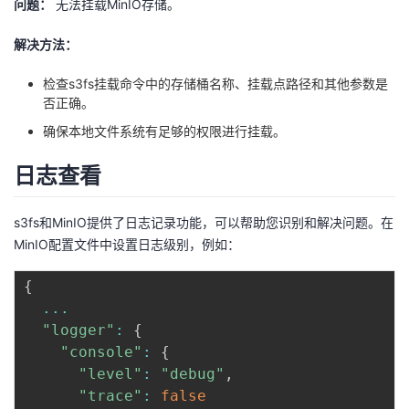
问题：
无法挂载MinIO存储。
解决方法：
检查s3fs挂载命令中的存储桶名称、挂载点路径和其他参数是
否正确。
确保本地文件系统有足够的权限进行挂载。
日志查看
s3fs和MinIO提供了日志记录功能，可以帮助您识别和解决问题。在
MinIO配置文件中设置日志级别，例如：
{
...
"logger"
:
{
"console"
:
{
"level"
:
"debug"
,
"trace"
:
false