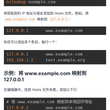
nslookup
将获取到的 IP 地址与域名添加到 Hosts 文件。例如，将
映射到
：
www.example.com
127.0.0.1
127.0
.0
.1
       www
.
example
.
你还可以添加多个条目，每行一个：
127.0
.0
.1
       www
.
example
.
192.168
.1
.2
     test
.
example
.
示例：将
www.example.com
映射到
127.0.0.1
在编辑器中，找到 Hosts 文件末尾，添加以下行：
# 将 www
.
example
.
127.0
.0
.1
       www
.
example
.