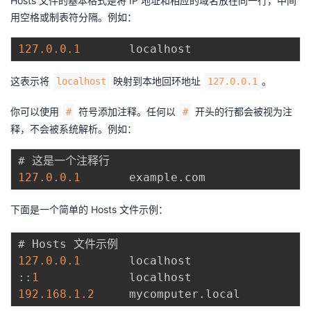
Hosts 文件的基本格式是将 IP 地址和相应的域名放在同一行，中间
用空格或制表符分隔。例如：
127.0
.0
.1
这表示将
映射到本地回环地址
。
localhost
127.0.0.1
你可以使用
符号添加注释。任何以
开头的行都会被视为注
#
#
释，不会被系统解析。例如：
127.0
.0
.1
       example
.
下面是一个简单的 Hosts 文件示例：
127.0
.0
.1
:
:
1
192.168
.1
.2
     mycomputer
.