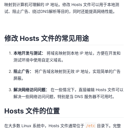
映射到计算机可理解的 IP 地址。修改 Hosts 文件可以用于本地测
者
试、阻止广告、绕过DNS解析等目的，同时还能提高网络性能。
我
修改 Hosts 文件的常见用途
的
我
博
的
我
本地开发与测试：
将域名映射到本地 IP 地址，方便在开发和
测试环境中使用自定义域名。
客
论
的
我
阻止广告：
将广告域名映射到无效 IP 地址，实现简单的广告
屏蔽。
坛
圈
的
我
解决网络访问问题：
在一些情况下，直接编辑 Hosts 文件可以
子
直
的
我
解决一些网络访问问题，特别是当 DNS 服务器不可用时。
我
播
活
的
Hosts 文件的位置
我
动
关
的
在大多数 Linux 系统中，Hosts 文件通常位于
目录下。完整
/etc