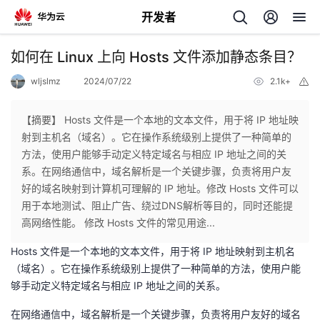
开发者
返
如何在 Linux 上向 Hosts 文件添加静态条目？
回
wljslmz
2024/07/22
2.1k+
举
报
【摘要】 Hosts 文件是一个本地的文本文件，用于将 IP 地址映
射到主机名（域名）。它在操作系统级别上提供了一种简单的
方法，使用户能够手动定义特定域名与相应 IP 地址之间的关
个
系。在网络通信中，域名解析是一个关键步骤，负责将用户友
好的域名映射到计算机可理解的 IP 地址。修改 Hosts 文件可以
我
人
用于本地测试、阻止广告、绕过DNS解析等目的，同时还能提
高网络性能。 修改 Hosts 文件的常见用途...
的
主
Hosts 文件是一个本地的文本文件，用于将 IP 地址映射到主机名
（域名）。它在操作系统级别上提供了一种简单的方法，使用户能
开
页
够手动定义特定域名与相应 IP 地址之间的关系。
发
在网络通信中，域名解析是一个关键步骤，负责将用户友好的域名