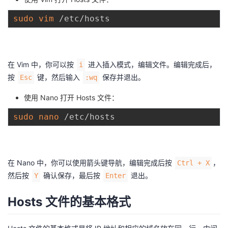
持
建
证
实
的
sudo
vim
议
验
收
藏
在 Vim 中，你可以按
进入插入模式，编辑文件。编辑完成后，
i
按
键，然后输入
保存并退出。
Esc
:wq
使用 Nano 打开 Hosts 文件：
sudo
nano
在 Nano 中，你可以使用箭头键导航，编辑完成后按
，
Ctrl + X
然后按
确认保存，最后按
退出。
Y
Enter
Hosts 文件的基本格式