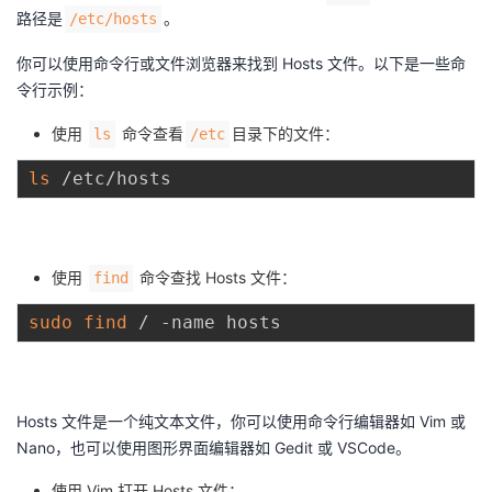
路径是
。
/etc/hosts
我
注
的
开
你可以使用命令行或文件浏览器来找到 Hosts 文件。以下是一些命
的
Programs
发
令行示例：
支
者
使用
命令查看
目录下的文件：
ls
/etc
ls
持
学
我
堂
使用
命令查找 Hosts 文件：
find
的
我
我
sudo
find
技
的
的
我
术
云
课
的
我
Hosts 文件是一个纯文本文件，你可以使用命令行编辑器如 Vim 或
Nano，也可以使用图形界面编辑器如 Gedit 或 VSCode。
支
声
程
认
的
我
使用 Vim 打开 Hosts 文件：