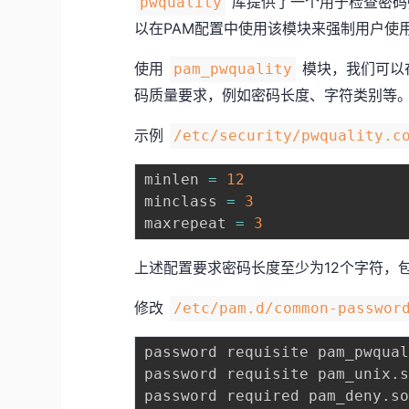
库提供了一个用于检查密码
pwquality
以在PAM配置中使用该模块来强制用户使
使用
模块，我们可以
pam_pwquality
码质量要求，例如密码长度、字符类别等
示例
/etc/security/pwquality.c
minlen 
=
12
minclass 
=
3
maxrepeat 
=
3
上述配置要求密码长度至少为12个字符，
修改
/etc/pam.d/common-passwor
password requisite pam_pwqua
password requisite pam_unix
.
password required pam_deny
.