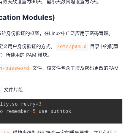
有效天数设置为90天，最小天数间隔设置为7天。
cation Modules)
统身份验证的框架，在Linux中广泛应用于密码管理。
来定义用户身份验证的方式。
目录中的配置
/etc/pam.d
所使用的 PAM 模块。
文件，该文件包含了涉及密码更改的PAM
n-password
文件片段：
d
lity
.
so retry
=
3
so remember
=
5
 use_authtok

模块来强制密码符合一定的质量要求，并且使用了
lity