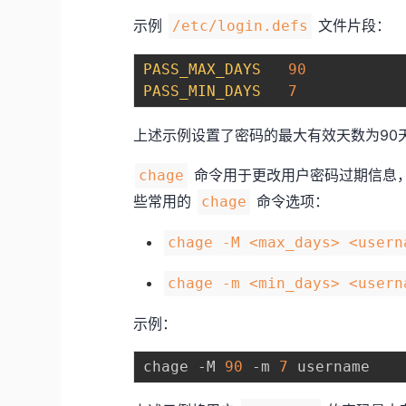
示例
文件片段：
/etc/login.defs
PASS_MAX_DAYS
90
PASS_MIN_DAYS
7
上述示例设置了密码的最大有效天数为90
命令用于更改用户密码过期信息
chage
些常用的
命令选项：
chage
chage -M <max_days> <usern
chage -m <min_days> <usern
示例：
chage -M 
90
 -m 
7