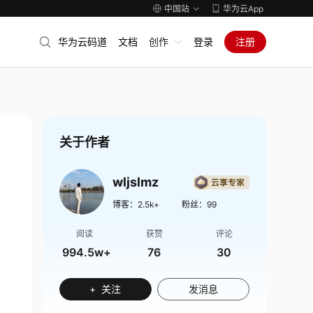
中国站
华为云App
华为云码道
文档
创作
登录
注册
关于作者
wljslmz
博客：
2.5k+
粉丝：
99
阅读
获赞
评论
994.5w+
76
30
+ 关注
发消息