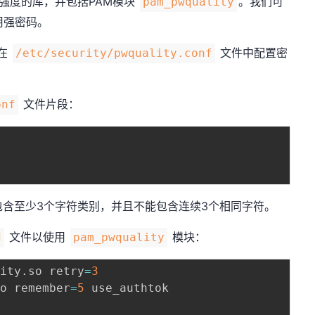
强度的库，并包括PAM模块
。我们可
pam_pwquality
用强密码。
在
文件中配置密
/etc/security/pwquality.conf
。
文件片段：
onf
包含至少3个字符类别，并且不能包含连续3个相同字符。
文件以使用
模块：
d
pam_pwquality
lity
.
so retry
=
3
so remember
=
5
 use_authtok
