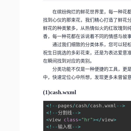
在缤纷绚烂的鲜花世界里，每一种花都
找到心仪的那束花，我们精心打造了鲜花
鲜花的种类繁多，从热情似火的红玫瑰到
香，每一种花都在诉说着不同的情感与故
通过我们细致的分类体系，您可以轻松
祝生日挑选的多彩花束，还是为表达爱意
在瞬间找到对应的类别。
分类功能不仅是一种便捷的工具，更是
中，快速定位心中所想，发现更多未曾留
(1)cash.wxml
<
!
--
pages
/
cash
/
cash
.
wxml
--
>
<
!
--
分割线
--
>
<
view 
class
=
"hr"
>
<
/
view
>
<
!
--
输入框
--
>