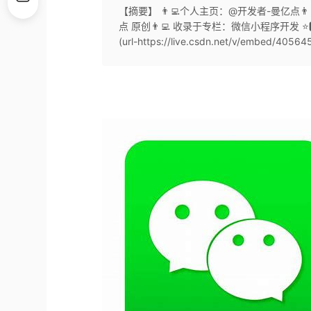
【摘要】 👨‍💻个人主页：@开发者-曼亿点👨‍💻 
点 原创👨‍💻 收录于专栏：微信小程序开发 ⭐🅰⭐[vi
(url-https://live.csdn.net/v/embed/405645)