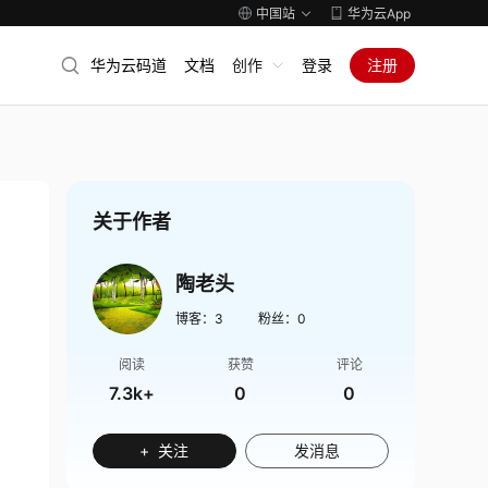
中国站
华为云App
华为云码道
文档
创作
登录
注册
关于作者
陶老头
博客：
3
粉丝：
0
阅读
获赞
评论
7.3k+
0
0
+ 关注
发消息