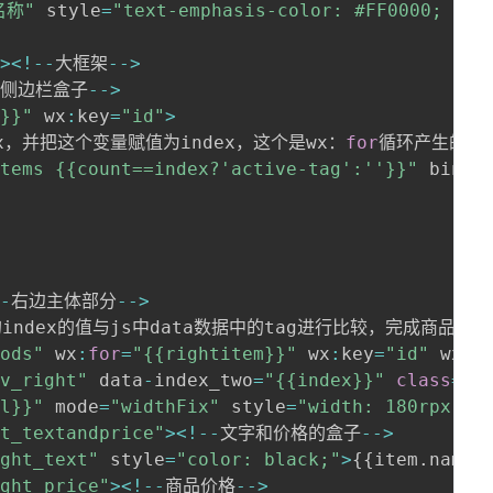
名称"
 style
=
"text-emphasis-color: #FF0000; wid
-
>
<
!
--
大框架
--
>
-
侧边栏盒子
--
>
m}}"
 wx
:
key
=
"id"
>
x，并把这个变量赋值为index，这个是wx：
for
循环产生的下
items {{count==index?'active-tag':''}}"
 bindt
--
右边主体部分
--
>
index的值与js中data数据中的tag进行比较，完成商品的
oods"
 wx
:
for
=
"{{rightitem}}"
 wx
:
key
=
"id"
 wx
:
i
av_right"
 data
-
index_two
=
"{{index}}"
class
=
"n
rl}}"
 mode
=
"widthFix"
 style
=
"width: 180rpx;he
ht_textandprice"
>
<
!
--
文字和价格的盒子
--
>
ight_text"
 style
=
"color: black;"
>
{
{
item
.
name
}
ight_price"
>
<
!
--
商品价格
--
>