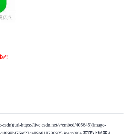
注✅!
csdn)(url-
https://live.csdn.net/v/embed/405645
)(image-
308d4899bf76af224a89b818236925.jpeg
)(title-花店小程序)]