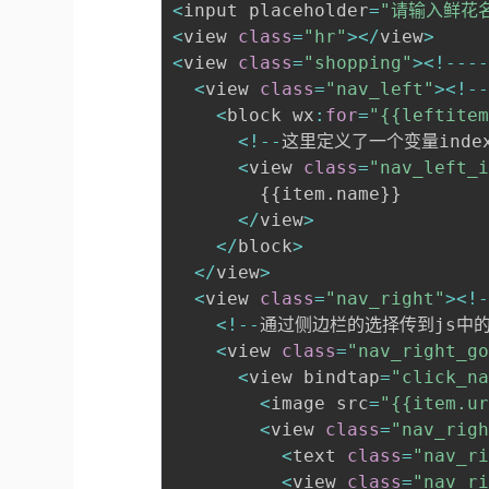
<
input placeholder
=
"请输入鲜花
<
view 
class
=
"hr"
>
<
/
view
>
<
view 
class
=
"shopping"
>
<
!
--
-
<
view 
class
=
"nav_left"
>
<
!
-
<
block wx
:
for
=
"{{leftite
<
!
--
这里定义了一个变量inde
<
view 
class
=
"nav_left_
{
{
item
.
name
}
}
<
/
view
>
<
/
block
>
<
/
view
>
<
view 
class
=
"nav_right"
>
<
!
<
!
--
通过侧边栏的选择传到js中的
<
view 
class
=
"nav_right_g
<
view bindtap
=
"click_n
<
image src
=
"{{item.u
<
view 
class
=
"nav_rig
<
text 
class
=
"nav_r
<
view 
class
=
"nav_r