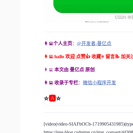
👨‍💻个人主页
：
@开发者-曼亿点
👨‍💻 hallo 欢迎 点赞👍 收藏⭐ 留言📝 加关
👨‍💻
本文由 曼亿点 原创
👨‍💻 收录于专栏
：
微信小程序开发
⭐
🅰
⭐
[video(video-SIAFbOCb-1719905431985)(type-
https://img-blog.csdnimg.cn/img_convert/4d