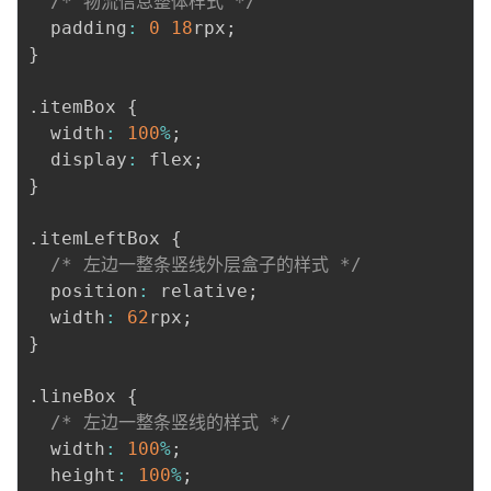
/* 物流信息整体样式 */
  padding
:
0
18
rpx
;
}
.
itemBox 
{
  width
:
100
%
;
  display
:
 flex
;
}
.
itemLeftBox 
{
/* 左边一整条竖线外层盒子的样式 */
  position
:
 relative
;
  width
:
62
rpx
;
}
.
lineBox 
{
/* 左边一整条竖线的样式 */
  width
:
100
%
;
  height
:
100
%
;