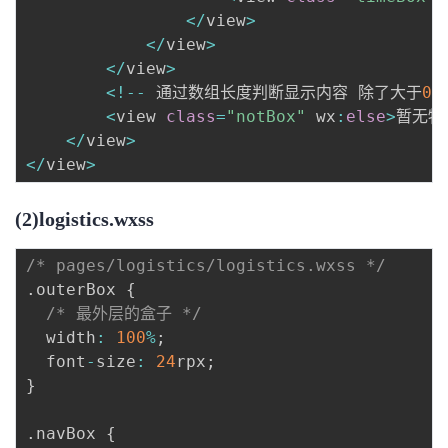
<
/
view
>
<
/
view
>
<
/
view
>
<
!
--
 通过数组长度判断显示内容 除了大于
0
之
<
view 
class
=
"notBox"
 wx
:
else
>
暂无物
<
/
view
>
<
/
view
>
(2)logistics.wxss
/* pages/logistics/logistics.wxss */
.
outerBox 
{
/* 最外层的盒子 */
  width
:
100
%
;
  font
-
size
:
24
rpx
;
}
.
navBox 
{