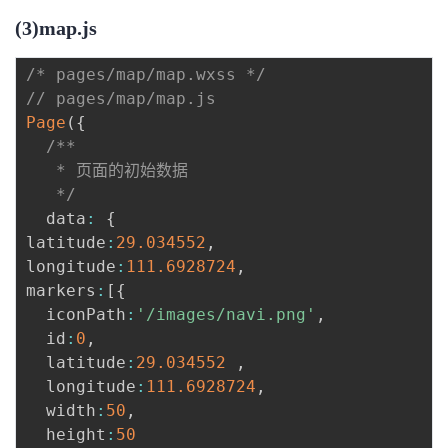
(3)map.js
/* pages/map/map.wxss */
// pages/map/map.js
Page
(
{
/**

   * 页面的初始数据

   */
  data
:
{
latitude
:
29.034552
,
longitude
:
111.6928724
,
markers
:
[
{
  iconPath
:
'/images/navi.png'
,
  id
:
0
,
  latitude
:
29.034552
,
  longitude
:
111.6928724
,
  width
:
50
,
  height
:
50