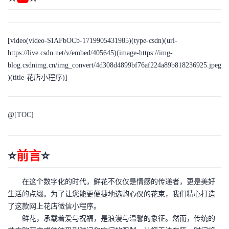
者
[video(video-SIAFbOCb-1719905431985)(type-csdn)(url-
我
https://live.csdn.net/v/embed/405645
)(image-
https://img-
blog.csdnimg.cn/img_convert/4d308d4899bf76af224a89b818236925.jpeg
的
我
)(title-花店小程序)]
博
的
我
@[TOC]
客
论
的
我
坛
圈
的
我
⭐
前言
⭐
子
直
的
我
在这个数字化的时代，鲜花不仅仅是情感的传递者，更是美好
我
播
活
的
生活的点缀。为了让您能更便捷地选购心仪的花束，我们精心打造
了这款网上花店微信小程序。
我
动
关
的
鲜花，承载着爱与祝福，是浪漫与温馨的象征。然而，传统的