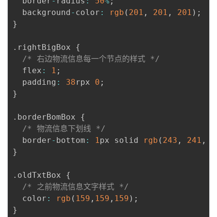
  border
-
radius
:
50
%
;
  background
-
color
:
rgb
(
201
,
201
,
201
)
;
}
.
rightBigBox 
{
/* 右边物流信息每一个节点的样式 */
  flex
:
1
;
  padding
:
38
rpx 
0
;
}
.
borderBomBox 
{
/* 物流信息下划线 */
  border
-
bottom
:
1
px solid 
rgb
(
243
,
241
,
2
}
.
oldTxtBox 
{
/* 之前物流信息文字样式 */
  color
:
rgb
(
159
,
159
,
159
)
;
}