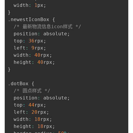
  width
:
1
px
;
}
.
newestIconBox 
{
/* 最新物流信息icon样式 */
  position
:
 absolute
;
  top
:
36
rpx
;
  left
:
9
rpx
;
  width
:
40
rpx
;
  height
:
40
rpx
;
}
.
dotBox 
{
/* 圆点样式 */
  position
:
 absolute
;
  top
:
44
rpx
;
  left
:
20
rpx
;
  width
:
18
rpx
;
  height
:
18
rpx
;