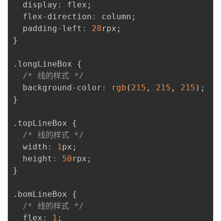
  display
:
 flex
;
  flex
-
direction
:
 column
;
  padding
-
left
:
28
rpx
;
}
.
longLineBox 
{
/* 线的样式 */
  background
-
color
:
rgb
(
215
,
215
,
215
)
;
}
.
topLineBox 
{
/* 线的样式 */
  width
:
1
px
;
  height
:
50
rpx
;
}
.
bomLineBox 
{
/* 线的样式 */
  flex
:
1
;