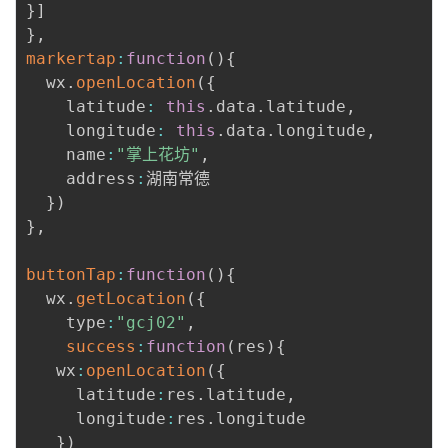
}
]
}
,
markertap
:
function
(
)
{
  wx
.
openLocation
(
{
    latitude
:
this
.
data
.
latitude
,
    longitude
:
this
.
data
.
longitude
,
    name
:
"掌上花坊"
,
    address
:
湖南常德

}
)
}
,
buttonTap
:
function
(
)
{
  wx
.
getLocation
(
{
    type
:
"gcj02"
,
success
:
function
(
res
)
{
   wx
:
openLocation
(
{
     latitude
:
res
.
latitude
,
     longitude
:
res
.
longitude

}
)