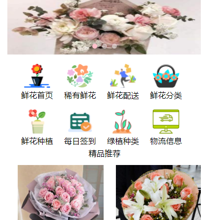
持
建
证
实
的
议
验
收
藏