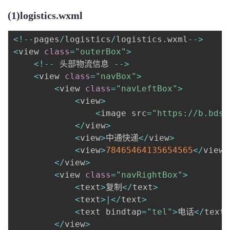
(1)logistics.wxml
<
!
--
pages
/
logistics
/
logistics
.
wxml
--
>
<
view 
class
=
"outerBox"
>
<
!
--
 头部物流信息 
--
>
<
view 
class
=
"navBox"
>
<
view 
class
=
"navLeftBox"
>
<
view
>
<
image src
=
"https://b.bdst
<
/
view
>
<
view
>
中通快递
<
/
view
>
<
view
>
78465464135654565
<
/
view
>
<
/
view
>
<
view 
class
=
"navRightBox"
>
<
text
>
复制
<
/
text
>
<
text
>
|
<
/
text
>
<
text bindtap
=
"tel"
>
电话
<
/
text
>
<
/
view
>