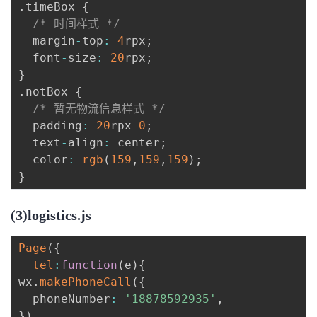
.
timeBox 
{
/* 时间样式 */
  margin
-
top
:
4
rpx
;
  font
-
size
:
20
rpx
;
}
.
notBox 
{
/* 暂无物流信息样式 */
  padding
:
20
rpx 
0
;
  text
-
align
:
 center
;
  color
:
rgb
(
159
,
159
,
159
)
;
}
(3)logistics.js
Page
(
{
tel
:
function
(
e
)
{
wx
.
makePhoneCall
(
{
  phoneNumber
:
'18878592935'
,
}
)