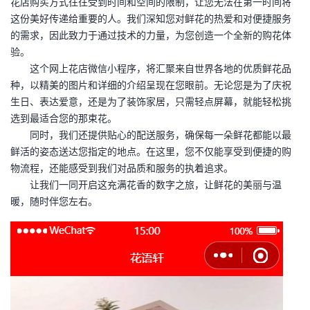
花店购买方式往往受到时间和空间的限制，让您无法在第一时间将
我
注
的
开
这份美好传递给重要的人。我们深知您对鲜花的热爱和对便捷服务
的需求，因此致力于通过技术的力量，为您创造一个全新的购花体
的
Programs
发
验。
这个网上花店微信小程序，将汇聚来自世界各地的优质鲜花品
支
者
种，以精美的图片和详细的介绍呈现在您眼前。无论您是为了庆祝
生日、表达爱意，还是为了装饰家居，只需轻点屏幕，就能轻松挑
持
学
选到最适合您的那束花。
同时，我们还提供贴心的配送服务，确保每一朵鲜花都能以最
我
堂
鲜活的姿态送达您指定的地点。在这里，您不仅能享受到便捷的购
物流程，还能感受到我们对品质和服务的执着追求。
的
我
我
让我们一同开启这充满花香的数字之旅，让鲜花的美丽与温
暖，随时伴您左右。
技
的
的
我
术
云
课
的
我
支
声
程
认
的
我