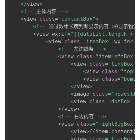
<
/
view
>
<
!
--
 主体内容 
--
>
<
view 
class
=
"contantBox"
>
<
!
--
 通过数组长度判断显示内容 
>
0
显示物流
<
view wx
:
if
=
"{{dataList.length > 0
<
view 
class
=
"itemBox"
 wx
:
for
=
"
<
!
--
 左边线条 
--
>
<
view 
class
=
"itemLeftBox"
>
<
view 
class
=
"lineBox"
>
<
view 
class
=
"topLi
<
view 
class
=
"bomLi
<
/
view
>
<
image 
class
=
"newestIc
<
view 
class
=
"dotBox"
 w
<
/
view
>
<
!
--
 右边内容 
--
>
<
view 
class
=
"rightBigBox {
<
view
>
{
{
item
.
content
}
}
<
view 
class
=
"timeBox"
>