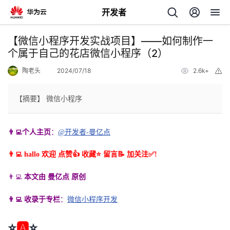
开发者
返
【微信小程序开发实战项目】——如何制作一
回
个属于自己的花店微信小程序（2）
陶老头
2024/07/18
2.6k+
举
报
【摘要】 微信小程序
个
👨‍💻个人主页
：
@开发者-曼亿点
我
人
👨‍💻 hallo 欢迎 点赞👍 收藏⭐ 留言📝 加关注✅!
的
主
👨‍💻
本文由 曼亿点 原创
开
页
👨‍💻 收录于专栏
：
微信小程序开发
发
⭐
🅰
⭐