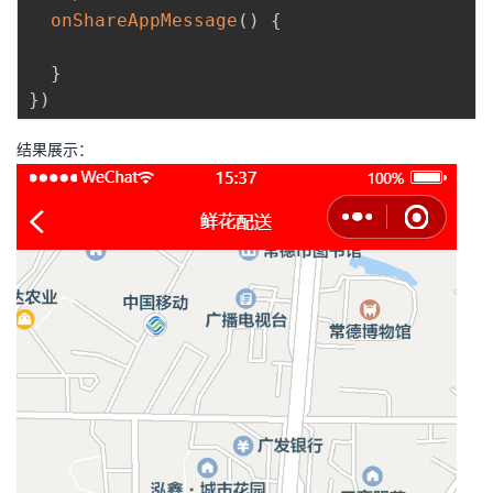
onShareAppMessage
(
)
{
}
}
)
结果展示：