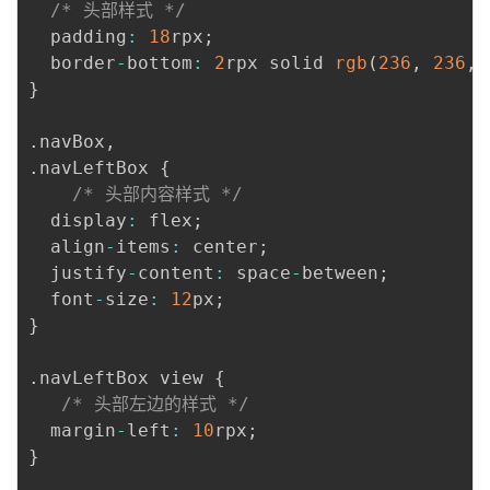
/* 头部样式 */
  padding
:
18
rpx
;
  border
-
bottom
:
2
rpx solid 
rgb
(
236
,
236
,
}
.
navBox
,
.
navLeftBox 
{
/* 头部内容样式 */
  display
:
 flex
;
  align
-
items
:
 center
;
  justify
-
content
:
 space
-
between
;
  font
-
size
:
12
px
;
}
.
navLeftBox view 
{
/* 头部左边的样式 */
  margin
-
left
:
10
rpx
;
}