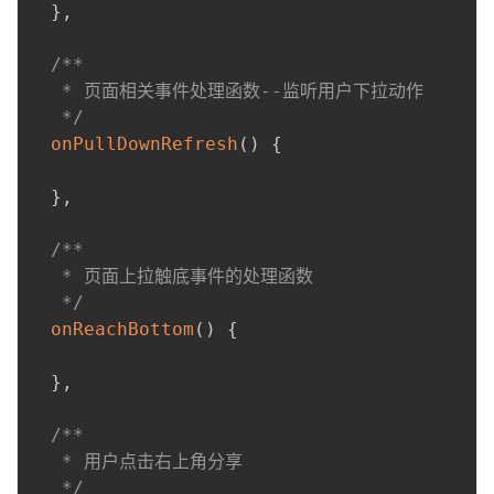
}
,
/**

   * 页面相关事件处理函数--监听用户下拉动作

   */
onPullDownRefresh
(
)
{
}
,
/**

   * 页面上拉触底事件的处理函数

   */
onReachBottom
(
)
{
}
,
/**

   * 用户点击右上角分享

   */