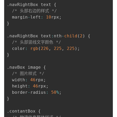
.
navRightBox text 
{
/* 头部右边的样式 */
  margin
-
left
:
10
rpx
;
}
.
navRightBox text
:
nth
-
child
(
2
)
{
/* 头部竖线文字颜色 */
  color
:
rgb
(
226
,
225
,
225
)
;
}
.
navBox image 
{
/* 图片样式 */
  width
:
46
rpx
;
  height
:
46
rpx
;
  border
-
radius
:
50
%
;
}
.
contantBox 
{