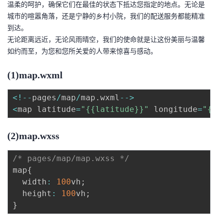
温柔的呵护，确保它们在最佳的状态下抵达您指定的地点。无论是
城市的喧嚣角落，还是宁静的乡村小院，我们的配送服务都能精准
到达。
无论距离远近，无论风雨晴空，我们的使命就是让这份美丽与温馨
如约而至，为您和您所关爱的人带来惊喜与感动。
(1)map.wxml
<
!
--
pages
/
map
/
map
.
wxml
--
>
<
map latitude
=
"{{latitude}}"
 longitude
=
"{{
(2)map.wxss
/* pages/map/map.wxss */
map
{
  width
:
100
vh
;
  height
:
100
vh
;
}