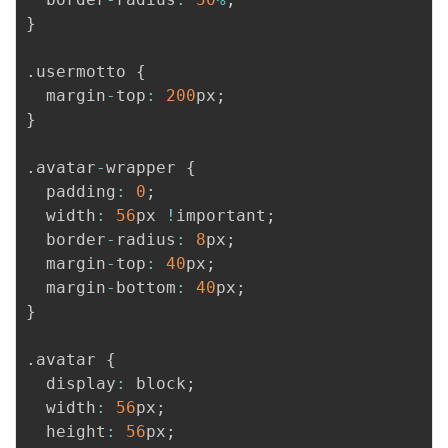
}
.
usermotto 
{
  margin
-
top
:
200
px
;
}
.
avatar
-
wrapper 
{
  padding
:
0
;
  width
:
56
px 
!
important
;
  border
-
radius
:
8
px
;
  margin
-
top
:
40
px
;
  margin
-
bottom
:
40
px
;
}
.
avatar 
{
  display
:
 block
;
  width
:
56
px
;
  height
:
56
px
;