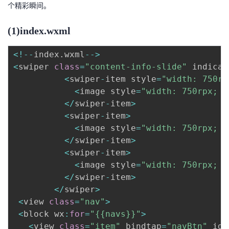
个精彩瞬间。
(1)index.wxml
<
!
--
index
.
wxml
--
>
<
swiper 
class
=
"content-info-slide"
 indicat
<
swiper
-
item style
=
"width: 750rp
<
image style
=
"width: 750rpx; h
<
/
swiper
-
item
>
<
swiper
-
item
>
<
image style
=
"width: 750rpx; h
<
/
swiper
-
item
>
<
swiper
-
item
>
<
image style
=
"width: 750rpx; h
<
/
swiper
-
item
>
<
/
swiper
>
<
view 
class
=
"nav"
>
<
block wx
:
for
=
"{{navs}}"
>
<
view 
class
=
"item"
 bindtap
=
"navBtn"
 id
=