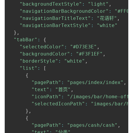
"backgroundTextStyle"
:
"light"
,
"navigationBarBackgroundColor"
:
"#FF00
"navigationBarTitleText"
:
"花语轩"
,
"navigationBarTextStyle"
:
"white"
}
,
"tabBar"
:
{
"selectedColor"
:
"#D73E3E"
,
"backgroundColor"
:
"#F3F1EF"
,
"borderStyle"
:
"white"
,
"list"
:
[
{
"pagePath"
:
"pages/index/index"
,
"text"
:
"首页"
,
"iconPath"
:
"/images/bar/home-off.
"selectedIconPath"
:
"images/bar/ho
}
,
{
"pagePath"
:
"pages/cash/cash"
,
"text"
:
"分类"
,