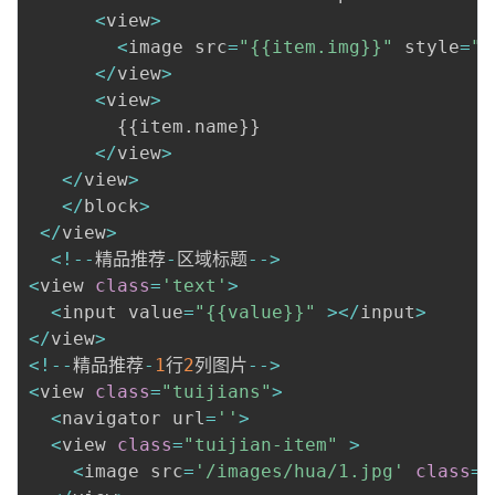
<
view
>
<
image src
=
"{{item.img}}"
 style
=
"w
<
/
view
>
<
view
>
{
{
item
.
name
}
}
<
/
view
>
<
/
view
>
<
/
block
>
<
/
view
>
<
!
--
精品推荐
-
区域标题
--
>
<
view 
class
=
'text'
>
<
input value
=
"{{value}}"
>
<
/
input
>
<
/
view
>
<
!
--
精品推荐
-
1
行
2
列图片
--
>
<
view 
class
=
"tuijians"
>
<
navigator url
=
''
>
<
view 
class
=
"tuijian-item"
>
<
image src
=
'/images/hua/1.jpg'
class
=
"