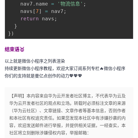
    nav7
.
name 
=
'物流信息'
;
    navs
[
7
]
=
 nav7
;
return
 navs
;
}
}
)
结束语🥇
以上就是微信小程序之列表渲染
持续更新微信小程序教程，欢迎大家订阅系列专栏🔥微信小程序
你们的支持就是曼亿点创作的动力💖💖💖
【声明】本内容来自华为云开发者社区博主，不代表华为云及
华为云开发者社区的观点和立场。转载时必须标注文章的来源
（华为云社区）、文章链接、文章作者等基本信息，否则作者
和本社区有权追究责任。如果您发现本社区中有涉嫌抄袭的内
容，欢迎发送邮件进行举报，并提供相关证据，一经查实，本
社区将立刻删除涉嫌侵权内容，举报邮箱：