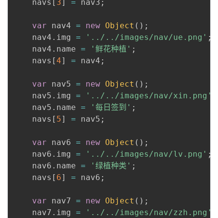
    navs
[
3
]
=
 nav3
;
var
 nav4 
=
new
Object
(
)
;
    nav4
.
img 
=
'../../images/nav/ue.png'
;
    nav4
.
name 
=
'鲜花种植'
;
    navs
[
4
]
=
 nav4
;
var
 nav5 
=
new
Object
(
)
;
    nav5
.
img 
=
'../../images/nav/xin.png'
;
    nav5
.
name 
=
'每日签到'
;
    navs
[
5
]
=
 nav5
;
var
 nav6 
=
new
Object
(
)
;
    nav6
.
img 
=
'../../images/nav/lv.png'
;
    nav6
.
name 
=
'绿植种类'
;
    navs
[
6
]
=
 nav6
;
var
 nav7 
=
new
Object
(
)
;
    nav7
.
img 
=
'../../images/nav/zzh.png'
;