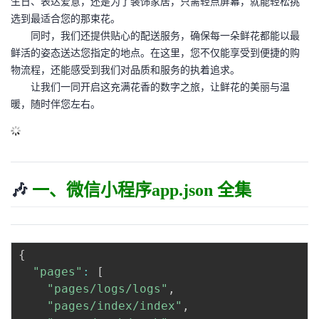
生日、表达爱意，还是为了装饰家居，只需轻点屏幕，就能轻松挑
议
注
验
收
选到最适合您的那束花。
同时，我们还提供贴心的配送服务，确保每一朵鲜花都能以最
藏
鲜活的姿态送达您指定的地点。在这里，您不仅能享受到便捷的购
物流程，还能感受到我们对品质和服务的执着追求。
让我们一同开启这充满花香的数字之旅，让鲜花的美丽与温
暖，随时伴您左右。
🎶
一、微信小程序app.json 全集
{
"pages"
:
[
"pages/logs/logs"
,
"pages/index/index"
,