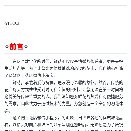
的
Programs
发
者
支
@[TOC]
者
我
持
学
的
我
⭐
前言
⭐
我
堂
博
的
我
在这个数字化的时代，鲜花不仅仅是情感的传递者，更是美好
的
我
客
论
的
我
我
生活的点缀。为了让您能更便捷地选购心仪的花束，我们精心打造
了这款网上花店微信小程序。
技
的
坛
圈
的
我
的
我
鲜花，承载着爱与祝福，是浪漫与温馨的象征。然而，传统的
花店购买方式往往受到时间和空间的限制，让您无法在第一时间将
术
云
子
直
的
我
课
的
我
这份美好传递给重要的人。我们深知您对鲜花的热爱和对便捷服务
的需求，因此致力于通过技术的力量，为您创造一个全新的购花体
支
声
播
活
的
程
认
的
我
验。
这个网上花店微信小程序，将汇聚来自世界各地的优质鲜花品
持
建
动
关
证
实
的
种，以精美的图片和详细的介绍呈现在您眼前。无论您是为了庆祝