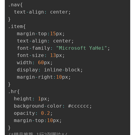
.
nav
{
  text
-
align
:
 center
;
}
.
item
{
   margin
-
top
:
15
px
;
   text
-
align
:
 center
;
   font
-
family
:
"Microsoft YaHei"
;
   font
-
size
:
13
px
;
   width
:
60
px
;
   display
:
 inline
-
block
;
   margin
-
right
:
10
px
;
}
.
hr
{
  height
:
1
px
;
  background
-
color
:
 #cccccc
;
  opacity
:
0.2
;
  margin
-
top
:
10
px
;
}
/*精品推荐-1行2列图片*/