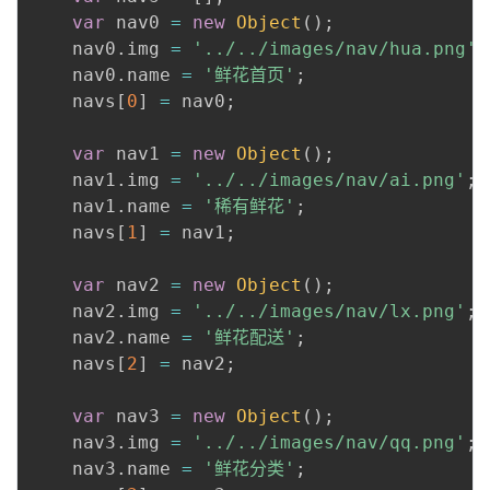
var
 nav0 
=
new
Object
(
)
;
    nav0
.
img 
=
'../../images/nav/hua.png'
;
    nav0
.
name 
=
'鲜花首页'
;
    navs
[
0
]
=
 nav0
;
var
 nav1 
=
new
Object
(
)
;
    nav1
.
img 
=
'../../images/nav/ai.png'
;
    nav1
.
name 
=
'稀有鲜花'
;
    navs
[
1
]
=
 nav1
;
var
 nav2 
=
new
Object
(
)
;
    nav2
.
img 
=
'../../images/nav/lx.png'
;
    nav2
.
name 
=
'鲜花配送'
;
    navs
[
2
]
=
 nav2
;
var
 nav3 
=
new
Object
(
)
;
    nav3
.
img 
=
'../../images/nav/qq.png'
;
    nav3
.
name 
=
'鲜花分类'
;