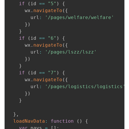
if
(
id 
==
"5"
)
{
      wx
.
navigateTo
(
{
        url
:
'/pages/welfare/welfare'
}
)
}
if
(
id 
==
"6"
)
{
      wx
.
navigateTo
(
{
        url
:
'/pages/lszz/lszz'
}
)
}
if
(
id 
==
"7"
)
{
      wx
.
navigateTo
(
{
        url
:
'/pages/logistics/logistics'
}
)
}
}
,
loadNavData
:
function
(
)
{
var
 navs 
=
[
]
;