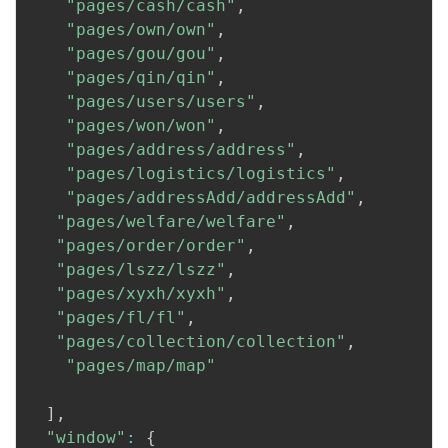
"pages/cash/cash"
,
"pages/own/own"
,
"pages/gou/gou"
,
"pages/qin/qin"
,
"pages/users/users"
,
"pages/won/won"
,
"pages/address/address"
,
"pages/logistics/logistics"
,
"pages/addressAdd/addressAdd"
,
"pages/welfare/welfare"
,
"pages/order/order"
,
"pages/lszz/lszz"
,
"pages/xyxh/xyxh"
,
"pages/fl/fl"
,
"pages/collection/collection"
,
"pages/map/map"
]
,
"window"
:
{