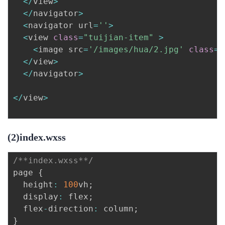
<
/
view
>
<
/
navigator
>
<
navigator url
=
''
>
<
view 
class
=
"tuijian-item"
>
<
image src
=
'/images/hua/2.jpg'
class
=
"
<
/
view
>
<
/
navigator
>
<
/
view
>
(2)index.wxss
/**index.wxss**/
page 
{
  height
:
100
vh
;
  display
:
 flex
;
  flex
-
direction
:
 column
;
}