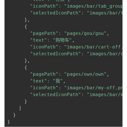
"iconPath"
:
"images/bar/tab_group.
"selectedIconPath"
:
"images/bar/ta
}
,
{
"pagePath"
:
"pages/gou/gou"
,
"text"
:
"购物车"
,
"iconPath"
:
"images/bar/cart-off.p
"selectedIconPath"
:
"images/bar/ca
}
,
{
"pagePath"
:
"pages/own/own"
,
"text"
:
"我"
,
"iconPath"
:
"images/bar/my-off.png
"selectedIconPath"
:
"images/bar/my
}
]
}
}