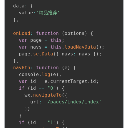
  data
:
{
    value
:
'精品推荐'
}
,
onLoad
:
function
(
options
)
{
var
 page 
=
this
;
var
 navs 
=
this
.
loadNavData
(
)
;
    page
.
setData
(
{
 navs
:
 navs 
}
)
;
}
,
navBtn
:
function
(
e
)
{
    console
.
log
(
e
)
;
var
 id 
=
 e
.
currentTarget
.
id
;
if
(
id 
==
"0"
)
{
      wx
.
navigateTo
(
{
        url
:
'/pages/index/index'
}
)
}
if
(
id 
==
"1"
)
{