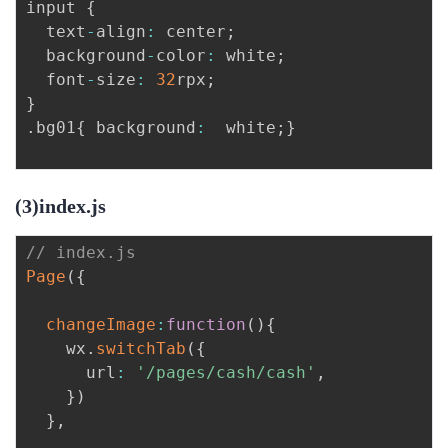
input 
{
  text
-
align
:
 center
;
  background
-
color
:
 white
;
  font
-
size
:
32
rpx
;
}
.
bg01
{
 background
:
  white
;
}
(3)index.js
// index.js
Page
(
{
changeImage
:
function
(
)
{
    wx
.
switchTab
(
{
      url
:
'/pages/cash/cash'
,
}
)
}
,