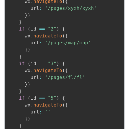
      wx
.
navigateTo
(
{
        url
:
'/pages/xyxh/xyxh'
}
)
}
if
(
id 
==
"2"
)
{
      wx
.
navigateTo
(
{
        url
:
'/pages/map/map'
}
)
}
if
(
id 
==
"3"
)
{
      wx
.
navigateTo
(
{
        url
:
'/pages/fl/fl'
}
)
}
if
(
id 
==
"5"
)
{
      wx
.
navigateTo
(
{
        url
:
''
}
)
}