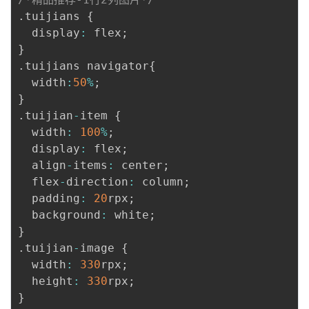
.
tuijians 
{
  display
:
 flex
;
}
.
tuijians navigator
{
  width
:
50
%
;
}
.
tuijian
-
item 
{
  width
:
100
%
;
  display
:
 flex
;
  align
-
items
:
 center
;
  flex
-
direction
:
 column
;
  padding
:
20
rpx
;
  background
:
 white
;
}
.
tuijian
-
image 
{
  width
:
330
rpx
;
  height
:
330
rpx
;
}