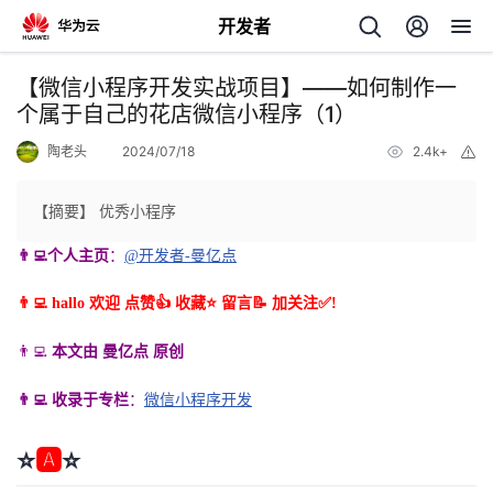
开发者
返
【微信小程序开发实战项目】——如何制作一
回
个属于自己的花店微信小程序（1）
陶老头
2024/07/18
2.4k+
举
报
【摘要】 优秀小程序
👨‍💻个人主页
：
@开发者-曼亿点
个
👨‍💻 hallo 欢迎 点赞👍 收藏⭐ 留言📝 加关注✅!
我
人
👨‍💻
本文由 曼亿点 原创
我
的
主
👨‍💻 收录于专栏
：
微信小程序开发
我
的
开
页
⭐
🅰
⭐
我
的
开
发