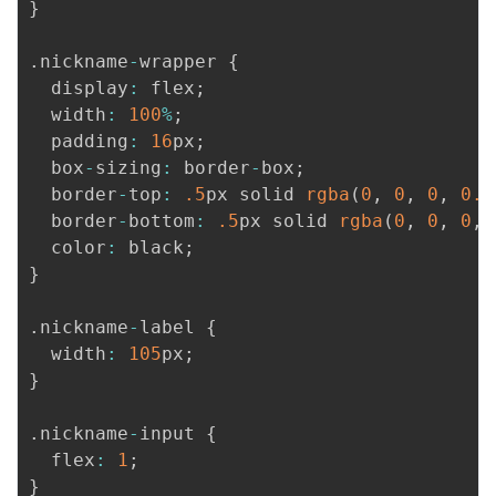
}
.
nickname
-
wrapper 
{
  display
:
 flex
;
  width
:
100
%
;
  padding
:
16
px
;
  box
-
sizing
:
 border
-
box
;
  border
-
top
:
.5
px solid 
rgba
(
0
,
0
,
0
,
0.1
  border
-
bottom
:
.5
px solid 
rgba
(
0
,
0
,
0
,
  color
:
 black
;
}
.
nickname
-
label 
{
  width
:
105
px
;
}
.
nickname
-
input 
{
  flex
:
1
;
}