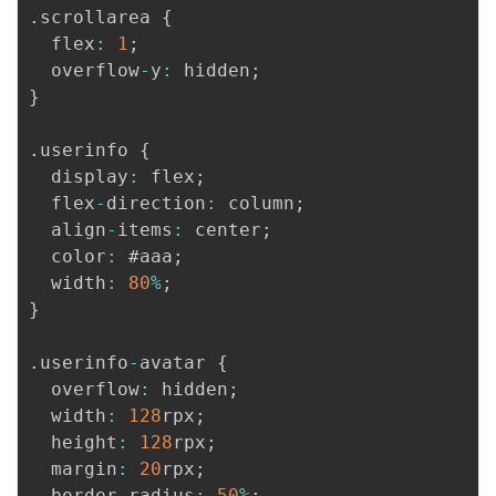
.
scrollarea 
{
  flex
:
1
;
  overflow
-
y
:
 hidden
;
}
.
userinfo 
{
  display
:
 flex
;
  flex
-
direction
:
 column
;
  align
-
items
:
 center
;
  color
:
 #aaa
;
  width
:
80
%
;
}
.
userinfo
-
avatar 
{
  overflow
:
 hidden
;
  width
:
128
rpx
;
  height
:
128
rpx
;
  margin
:
20
rpx
;
  border
-
radius
:
50
%
;