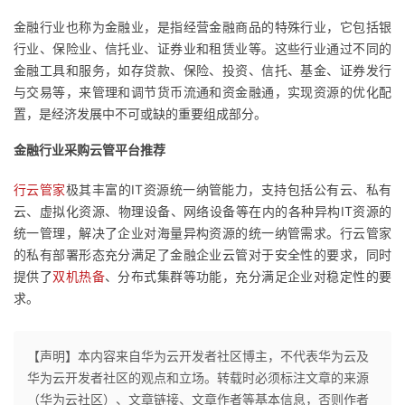
持
建
证
实
的
金融行业也称为金融业，是指经营金融商品的特殊行业，它包括银
行业、保险业、信托业、证券业和租赁业等。这些行业通过不同的
议
验
收
金融工具和服务，如存贷款、保险、投资、信托、基金、证券发行
与交易等，来管理和调节货币流通和资金融通，实现资源的优化配
藏
置，是经济发展中不可或缺的重要组成部分。
金融行业采购云管平台推荐
行云管家
极其丰富的IT资源统一纳管能力，支持包括公有云、私有
云、虚拟化资源、物理设备、网络设备等在内的各种异构IT资源的
统一管理，解决了企业对海量异构资源的统一纳管需求。行云管家
的私有部署形态充分满足了金融企业云管对于安全性的要求，同时
提供了
双机热备
、分布式集群等功能，充分满足企业对稳定性的要
求。
【声明】本内容来自华为云开发者社区博主，不代表华为云及
华为云开发者社区的观点和立场。转载时必须标注文章的来源
（华为云社区）、文章链接、文章作者等基本信息，否则作者