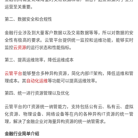
我
注
的
运营至关重要。
开
第二、数据安全和合规性
的
Programs
发
金融行业涉及到大量客户数据以及交易数据等等，所以对数据的安
支
者
全性有极高的要求。云管平台提供统一监控和运维功能，能够实时
监控
云资源
的运行状态和性能指标。
持
学
第三、提高运维效率，降低运维成本
我
堂
云管平台
能够整合多种异构资源，简化内部IT架构，降低运维和管
理成本。其
自动化运维
等功能可以提高运维效率。
的
我
我
第四、统一进行资源管理以及优化
技
的
的
我
云管平台的IT资源统一纳管能力，支持包括公有云、私有云、虚拟
术
云
课
的
我
化资源、物理设备、网络设备等在内的各种异构IT资源的统一管
理，解决了金融企业对海量异构资源的统一纳管需求。
支
声
程
认
的
我
金融行业简单介绍