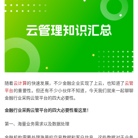
者
我
的
我
博
的
我
客
论
的
我
随着
云计算
的快速发展，不少金融企业实现了上云，也知道了
云管
坛
圈
的
我
平台
的重要性。但还有不少小伙伴不知道，今天我们就来一起聊聊
金融行业采购云管平台的四大必要性。
子
直
的
我
金融行业采购云管平台的四大必要性看这里！
我
播
活
的
第一、海量业务需求以及数据处理
我
动
关
的
金融机构需要处理海量的交易数据和客户信息，这些数据对于业务