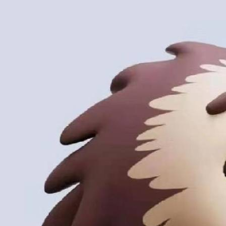
的
Programs
发
者
支
者
我
持
学
的
我
我
堂
博
的
我
的
我
客
论
的
我
我
技
的
坛
圈
的
我
的
我
术
云
子
直
的
我
课
的
我
支
声
播
活
的
程
认
的
我
持
建
动
关
证
实
的