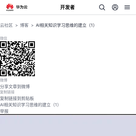
开发者
返
云社区
博客
AI相关知识学习思维的建立（1）
回
微信
个
微博
分享文章到微博
我
人
复制链接
复制链接到剪贴板
我
的
主
AI相关知识学习思维的建立（1）
举报
我
的
开
页
我
的
开
发