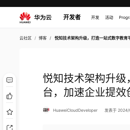
开发者
开发
活动
Prog
云社区
博客
悦知技术架构升级，打造一站式数字教育平台，加速企业提
悦知技术架构升级
台，加速企业提效
HuaweiCloudDeveloper
发表于 2024/07