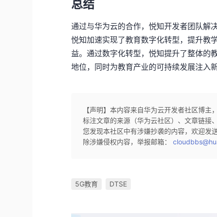
总结
通过与华为云的合作，悦知开发者团队解
悦知加速实现了教育数字化转型，提升教
益。通过数字化转型，悦知提升了整体的
地位，同时为教育产业的可持续发展注入
【声明】本内容来自华为云开发者社区博主
标注文章的来源（华为云社区）、文章链接
您发现本社区中有涉嫌抄袭的内容，欢迎发
除涉嫌侵权内容，举报邮箱：
cloudbbs@hu
5G教育
DTSE