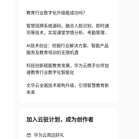
教育行业数字化升级能成功吗？
智慧班牌系统源码，融合人脸识别、即时通
讯等技术，实现课堂学情分析、考勤管理、
家校互通
AI技术创业：挖掘行业解决方案、智能产品
服务及教育培训的无限机遇
科技创新赋能教育发展，华为云携手伙伴加
速教育行业数字化智能化
文华云全面技术架构升级，引领智慧教育新
未来
加入云驻计划，成为创作者
华为云周边好礼