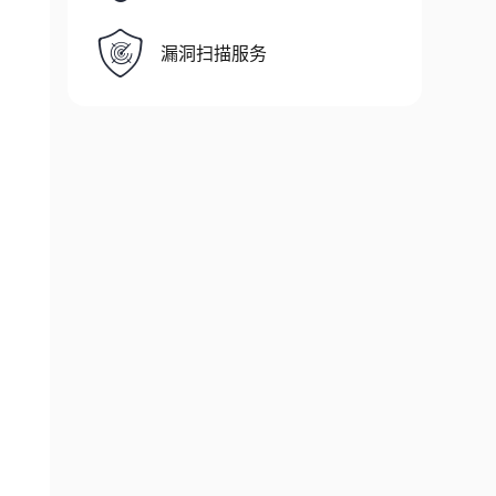
漏洞扫描服务