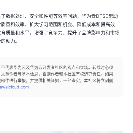
决了数据处理、安全和性能等效率问题，华为云
DTSE
帮助
学质量和效率、扩大学习范围和机会、降低成本和提高效
教育质量和水平，增强了竞争力、提升了品牌影响力和市场
新的动力。
，不代表华为云及华为云开发者社区的观点和立场。转载时必须
、文章作者等基本信息，否则作者和本社区有权追究责任。如果
送邮件进行举报，并提供相关证据，一经查实，本社区将立刻删
aweicloud.com