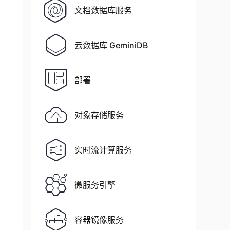
文档数据库服务
云数据库 GeminiDB
部署
对象存储服务
实时流计算服务
微服务引擎
容器镜像服务