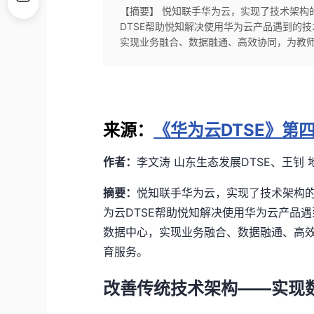
【摘要】 悦知联手华为云，实现了技术架构
DTSE帮助悦知解决使用华为云产品遇到的
实现业务融合、数据融通、高效协同，为教师
来源
：
《华为云DTSE》第
作者：
李文涛 山东生态发展
DTSE
、王钊 
摘要：
悦知联手华为云，实现了技术架构
为云
DTSE
帮助悦知解决使用华为云产品遇
数据中心，实现业务融合、数据融通、高效
育服务。
改善传统技术架构——实现