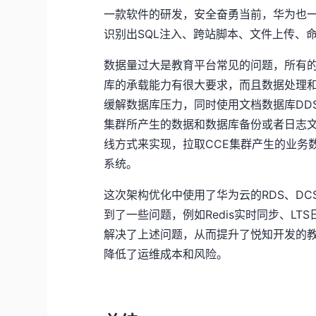
一款软件的研发，安全奋勇当前，华为也
识别出
SQL
注入、跨站脚本、文件上传、
数据量过大是
教育平台常见的问题，所有
库的承载能力有很大要求，而且数据处理
缓解数据库压力，同时使用文档数据库
DD
集群所产生的数据和数据库备份或者日志
线方式来实现，拉取
CCE
集群产生的业务
系统。
这次
架构优化中使用了华为云的
RDS
、
DC
到了一些问题，例如
Redis
实时同步、
LTS
解决了上述问题，从而提升了悦知开发的
降低了运维成本和风险。