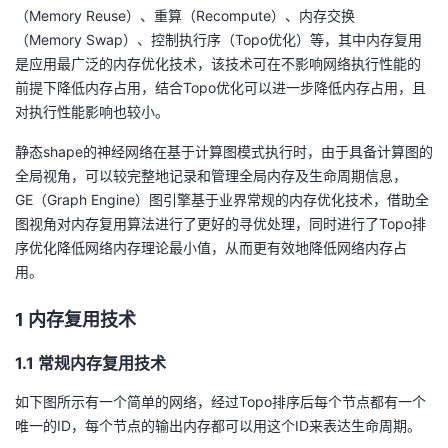
（Memory Reuse）、重算（Recompute）、内存交换
者
（Memory Swap）、控制执行序（Topo优化）等，其中内存复用
是应用最广泛的内存优化技术，该技术可在不影响网络执行性能的
我
前提下降低内存占用，结合Topo优化可以进一步降低内存占用，且
对执行性能影响也较小。
的
我
静态shape的神经网络在基于计算图模式执行时，由于具备计算图的
全局视角，可以较完整地记录和管理全局内存及生命周期信息，
博
的
我
GE（Graph Engine）图引擎基于业界常规的内存优化技术，借助全
图视角对内存复用算法进行了更好的寻优处理，同时进行了Topo排
客
论
的
我
序优化降低网络内存理论最小值，从而更有效地降低网络内存占
用。
坛
圈
的
我
1 内存复用技术
子
直
的
我
1.1 常规内存复用技术
我
播
活
的
如下图所示有一个简单的网络，经过Topo排序后每个节点都有一个
我
动
关
的
唯一的ID，每个节点的输出内存都可以用这个ID来表达生命周期。