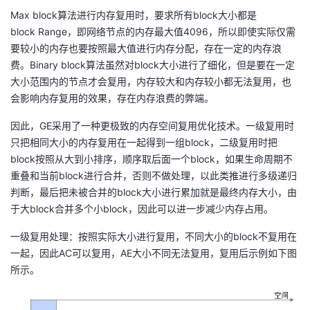
Max block算法进行内存复用时，要求所有block大小都是
block Range，即网络节点的内存最大值4096，所以即使实际仅需
要较小的内存也要按照最大值进行内存分配，存在一定的内存浪
费。Binary block算法虽然对block大小进行了细化，但是要在一定
大小范围内的节点才会复用，内存较大和内存较小都无法复用，也
会影响内存复用的效果，存在内存浪费的弊端。
因此，GE采用了一种更极致的内存空间复用优化技术。一级复用时
只把相同大小的内存复用在一起得到一组block，二级复用时把
block按照从大到小排序，顺序取后面一个block，如果生命周期不
重叠和当前block进行合并，否则不做处理，以此类推进行多级递归
判断，最后把未被合并的block大小进行累加就是最终内存大小，由
于大block合并多个小block，因此可以进一步减少内存占用。
一级复用处理：按照实际大小进行复用，不同大小的block不复用在
一起，因此AC可以复用，AE大小不同无法复用，复用后示例如下图
所示。