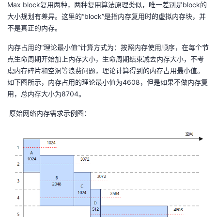
持
建
Max block复用两种，两种复用算法原理类似，唯一差别是block的
证
实
的
大小规划有差异。这里的“block”是指内存复用时的虚拟内存块，并
议
不是真正的内存。
验
收
内存占用的“理论最小值”计算方式为：按照内存使用顺序，在每个节
藏
点生命周期开始加上内存大小，生命周期结束减去内存大小，不考
虑内存碎片和空洞等浪费问题，理论计算得到的内存占用最小值。
如下图所示，内存占用的理论最小值为4608，但是如果不做内存复
用，总内存大小为8704。
原始网络内存需求示例图：