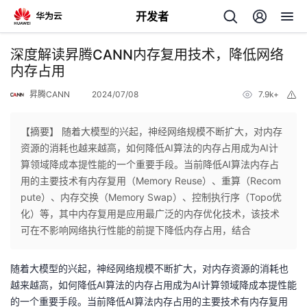
开发者
返
深度解读昇腾CANN内存复用技术，降低网络
回
内存占用
昇腾CANN
2024/07/08
7.9k+
举
报
【摘要】 随着大模型的兴起，神经网络规模不断扩大，对内存
资源的消耗也越来越高，如何降低AI算法的内存占用成为AI计
个
算领域降成本提性能的一个重要手段。当前降低AI算法内存占
用的主要技术有内存复用（Memory Reuse）、重算（Recom
我
人
pute）、内存交换（Memory Swap）、控制执行序（Topo优
化）等，其中内存复用是应用最广泛的内存优化技术，该技术
的
主
可在不影响网络执行性能的前提下降低内存占用，结合
开
页
随着大模型的兴起，神经网络规模不断扩大，对内存资源的消耗也
越来越高，如何降低AI算法的内存占用成为AI计算领域降成本提性能
发
的一个重要手段。当前降低AI算法内存占用的主要技术有内存复用