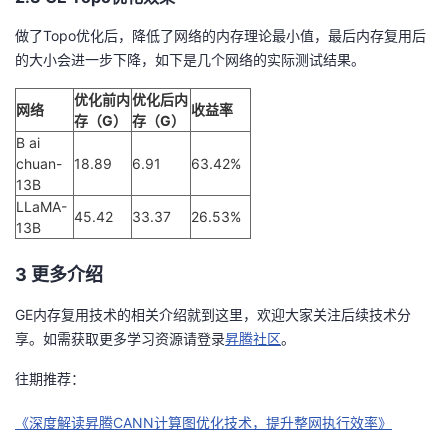
做了Topo优化后，降低了网络的内存理论最小值，最后内存复用后
的大小会进一步下降，如下是几个网络的实际测试结果。
优化前内
优化后内
网络
收益率
存（G）
存（G）
B ai
chuan-
18.89
6.91
63.42%
13B
LLaMA-
45.42
33.37
26.53%
13B
3 更多介绍
GE内存复用技术的相关介绍就到这里，欢迎大家关注后续技术分
享。如需获取更多学习资源请登录
昇腾社区
。
往期推荐：
《深度解读昇腾CANN计算图优化技术，提升整网执行效率》