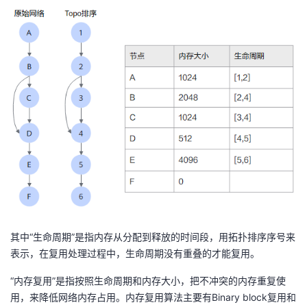
我
注
的
开
的
Programs
发
支
者
持
学
我
堂
的
我
我
技
的
的
我
其中“生命周期”是指内存从分配到释放的时间段，用拓扑排序序号来
术
云
课
的
我
表示，在复用处理过程中，生命周期没有重叠的才能复用。
支
声
“内存复用”是指按照生命周期和内存大小，把不冲突的内存重复使
程
认
的
我
用，来降低网络内存占用。内存复用算法主要有Binary block复用和