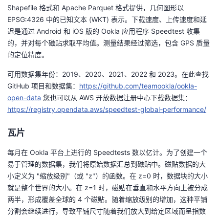
Shapefile 格式和 Apache Parquet 格式提供，几何图形以
者
EPSG:4326 中的已知文本 (WKT) 表示。下载速度、上传速度和延
迟是通过 Android 和 iOS 版的 Ookla 应用程序 Speedtest 收集
我
的，并对每个磁贴求取平均值。测量结果经过筛选，包含 GPS 质量
的定位精度。
的
我
可用数据集年份：2019、2020、2021、2022 和 2023。在此查找
GitHub 项目和数据集：
https://github.com/teamookla/ookla-
博
的
我
open-data
您也可以从 AWS 开放数据注册中心下载数据集：
https://registry.opendata.aws/speedtest-global-performance/
客
论
的
我
瓦片
坛
圈
的
我
每月在 Ookla 平台上进行的 Speedtests 数以亿计。为了创建一个
子
直
的
我
易于管理的数据集，我们将原始数据汇总到磁贴中。磁贴数据的大
小定义为 "缩放级别"（或 "z"）的函数。在 z=0 时，数据块的大小
我
播
活
的
就是整个世界的大小。在 z=1 时，磁贴在垂直和水平方向上被分成
两半，形成覆盖全球的 4 个磁贴。随着缩放级别的增加，这种平铺
我
动
关
的
分割会继续进行，导致平铺尺寸随着我们放大到给定区域而呈指数