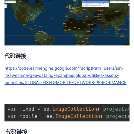
代码链接
https://code.earthengine.google.com/?scriptPath=users/sat-
io/awesome-gee-catalog-examples:global-utilities-assets-
amenities/GLOBAL-FIXED-MOBILE-NETWORK-PERFORMANCE
var
 fixed 
=
 ee
.
ImageCollection
(
"projects/s
var
 mobile 
=
 ee
.
ImageCollection
(
"projects/
代码链接