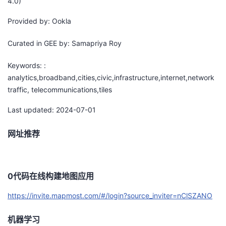
4.0)
Provided by: Ookla
Curated in GEE by: Samapriya Roy
Keywords: :
analytics,broadband,cities,civic,infrastructure,internet,network
traffic, telecommunications,tiles
Last updated: 2024-07-01
网址推荐
0代码在线构建地图应用
https://invite.mapmost.com/#/login?source_inviter=nClSZANO
机器学习