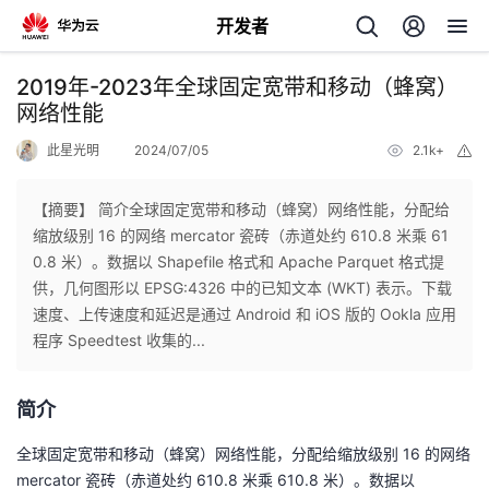
开发者
返
2019年-2023年全球固定宽带和移动（蜂窝）
回
网络性能
此星光明
2024/07/05
2.1k+
举
报
【摘要】 简介全球固定宽带和移动（蜂窝）网络性能，分配给
缩放级别 16 的网络 mercator 瓷砖（赤道处约 610.8 米乘 61
个
0.8 米）。数据以 Shapefile 格式和 Apache Parquet 格式提
供，几何图形以 EPSG:4326 中的已知文本 (WKT) 表示。下载
我
人
速度、上传速度和延迟是通过 Android 和 iOS 版的 Ookla 应用
程序 Speedtest 收集的...
的
主
简介
开
页
全球固定宽带和移动（蜂窝）网络性能，分配给缩放级别 16 的网络
发
mercator 瓷砖（赤道处约 610.8 米乘 610.8 米）。数据以