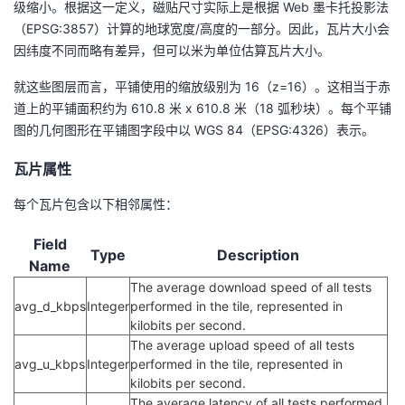
级缩小。根据这一定义，磁贴尺寸实际上是根据 Web 墨卡托投影法
我
注
的
开
（EPSG:3857）计算的地球宽度/高度的一部分。因此，瓦片大小会
因纬度不同而略有差异，但可以米为单位估算瓦片大小。
的
Programs
发
就这些图层而言，平铺使用的缩放级别为 16（z=16）。这相当于赤
支
道上的平铺面积约为 610.8 米 x 610.8 米（18 弧秒块）。每个平铺
者
图的几何图形在平铺图字段中以 WGS 84（EPSG:4326）表示。
持
学
瓦片属性
我
堂
每个瓦片包含以下相邻属性：
的
我
我
Field
Type
Description
Name
技
的
的
我
The average download speed of all tests
avg_d_kbps
Integer
performed in the tile, represented in
kilobits per second.
术
云
课
的
我
The average upload speed of all tests
avg_u_kbps
Integer
performed in the tile, represented in
支
声
程
认
的
我
kilobits per second.
The average latency of all tests performed