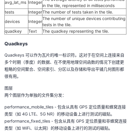
avg_lat_ms
Integer
持
建
证
实
的
in the tile, represented in milliseconds
tests
Integer
The number of tests taken in the tile.
议
验
收
The number of unique devices contributing
devices
Integer
tests in the tile.
quadkey
Text
The quadkey representing the tile.
藏
Quadkeys
Quadkeys 可以作为瓦片的唯一标识符。这对于在空间上连接来自
多个时期（季度）的数据、在不使用地理空间函数的情况下创建更
粗略的空间聚合、空间索引、分区以及存储和导出平铺几何图形都
很有用。
图层
两个图层作为单独的文件集分发：
performance_mobile_tiles - 包含从具有 GPS 定位质量和蜂窝连接
类型（如 4G LTE、5G NR）的移动设备上进行测试的磁贴。
performance_fixed_tiles - 包含从具有 GPS 定位质量和非蜂窝连接
类型（如 WiFi、以太网）的移动设备上进行的测试的磁贴。