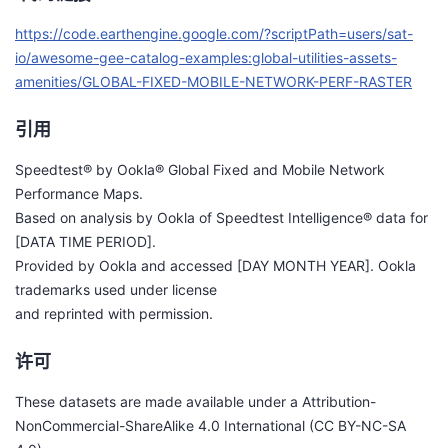
https://code.earthengine.google.com/?scriptPath=users/sat-
io/awesome-gee-catalog-examples:global-utilities-assets-
amenities/GLOBAL-FIXED-MOBILE-NETWORK-PERF-RASTER
引用
Speedtest® by Ookla® Global Fixed and Mobile Network
Performance Maps.
Based on analysis by Ookla of Speedtest Intelligence® data for
[DATA TIME PERIOD].
Provided by Ookla and accessed [DAY MONTH YEAR]. Ookla
trademarks used under license
and reprinted with permission.
许可
These datasets are made available under a Attribution-
NonCommercial-ShareAlike 4.0 International (CC BY-NC-SA