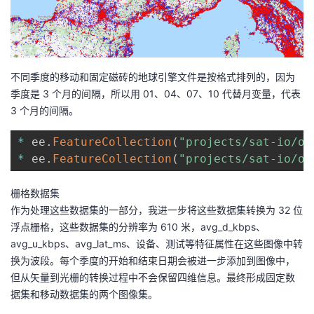
不同季度的移动和固定磁砖的地球引擎文件是按格式排列的，因为
季度是 3 个月的间隔，所以用 01、04、07、10 代替月变量，代表
3 个月的间隔。
*
 ee
.
FeatureCollection
(
"projects/sat-io/op
*
 ee
.
FeatureCollection
(
"projects/sat-io/op
栅格数据集
作为处理这些数据集的一部分，我进一步将这些数据集转换为 32 位
浮点栅格，这些数据集的分辨率为 610 米，avg_d_kbps、
avg_u_kbps、avg_lat_ms、设备、测试等特征属性在这些图像中转
换为波段。每个季度的开始和结束日期会被进一步添加到图像中，
但从矢量到光栅的转换过程中不会保留四维信息。最终形成固定数
据集和移动数据集的两个图像集。