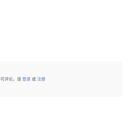
？
！
后可评论，请
登录
或
注册