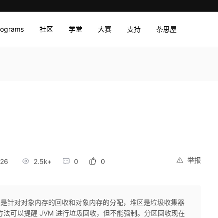
rograms
社区
学堂
大赛
支持
茶思屋
举报
:26
2.5k+
0
0
主要是针对对象内存的回收和对象内存的分配，堆区是垃圾收集器
() 方法可以提醒 JVM 进行垃圾回收，但不能强制。分区回收现在