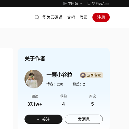
中国站
华为云App
华为云码道
文档
登录
注册
关于作者
一颗小谷粒
博客：
230
粉丝：
2
阅读
获赞
评论
37.1w+
4
5
+ 关注
发消息