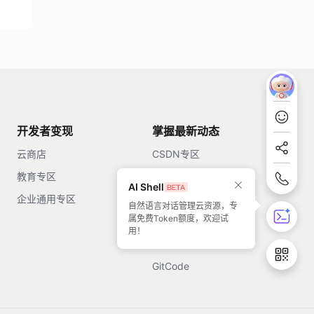
开发者变现
掌握最新动态
云商店
CSDN专区
教育专区
知乎
AI Shell
企业通用专区
开源中国
自然语言对话管理云资源，专
属免费Token额度，欢迎试
51CTO
用！
今日头条
GitCode