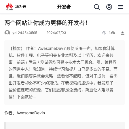
开发者
返
两个网站让你成为更棒的开发者！
回
yd_244540595
2024/07/03
1.6k+
举
报
【摘要】 作者：AwesomeDevin顺便吆喝一声，如果你计算
机、软件工程、电子等相关专业本科及以上学历，欢迎来共
事。前端 / 后端 / 测试等均可投→技术大厂机会。嘿，编程界
个
的同道中人！我知道，持续学习和提升自己是多么的不易。而
且，我们很容易就会忽略一些看似不起眼，但对于成为一名杰
我
人
出开发者却必不可少的知识。在我探索的旅途中，我发现了一
些价值连城的资源，它们竟然都是免费的，简直让人难以置
的
主
信！下面就给...
开
页
作者：AwesomeDevin
发