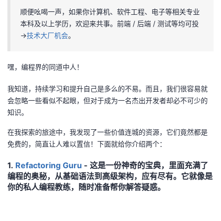
顺便吆喝一声，如果你计算机、软件工程、电子等相关专业
者
本科及以上学历，欢迎来共事。前端 / 后端 / 测试等均可投
→
技术大厂机会
。
我
的
我
嘿，编程界的同道中人！
我知道，持续学习和提升自己是多么的不易。而且，我们很容易就
博
的
我
会忽略一些看似不起眼，但对于成为一名杰出开发者却必不可少的
知识。
客
论
的
我
在我探索的旅途中，我发现了一些价值连城的资源，它们竟然都是
坛
圈
的
我
免费的，简直让人难以置信！下面就给你介绍两个：
子
直
的
我
1.
Refactoring Guru
- 这是一份神奇的宝典，里面充满了
编程的奥秘，从基础语法到高级架构，应有尽有。它就像是
我
播
活
的
你的私人编程教练，随时准备帮你解答疑惑。
我
动
关
的