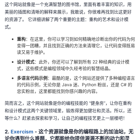
这个网站就像是一个充满智慧的图书馆，里面有着丰富的知识，用
我
注
的
开
美丽的插图和清晰的解释来展示，我敢说，你很难再找到比这更好
的资源了。 它详细讲解了两个重要的主题：重构的艺术和设计模
的
Programs
发
式。
支
者
重构
：在这里，你可以学习到如何精确地诊断出你的代码为何
变得一团糟，并且找到正确的方法来清理它，让代码变得既易
持
读又易于维护。
学
设计模式
：此外，你还可以了解到所有 22 种经典的设计模
我
堂
式，这些模式是编程领域中久经考验的智慧结晶。
多语言代码示例
：最酷的是，这个网站还提供了多种编程语言
的
我
我
的代码示例，无论你是 Java 迷、Python 粉丝，还是 C# 的
忠实粉丝，这里都能找到你感兴趣的内容。
技
的
的
我
简而言之，这个网站就像是你的编程技能的 “健身房”，让你在重构
和设计模式这两个关键领域里，锻炼得更加健壮和灵活。所以，还
术
云
课
的
我
等什么？赶紧去探索和学习，让自己的编程技艺更上一层楼吧！
支
声
程
认
的
我
2.
Exercism
- 这个资源就像是你的编程路上的加油站，无
论你遇到什么难题，它都能给你提供源源不断的动力和灵