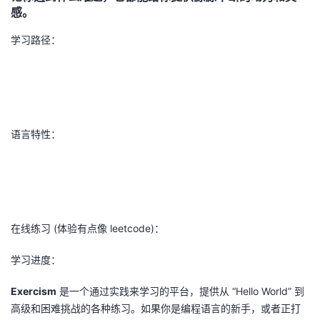
持
建
证
实
的
感。
学习路径：
议
验
收
藏
语言特性：
在线练习 (体验有点像 leetcode)：
学习进度：
Exercism
是一个通过实践来学习的平台，提供从 “Hello World” 到
高级和困难挑战的各种练习。如果你是编程语言的新手，或者正打