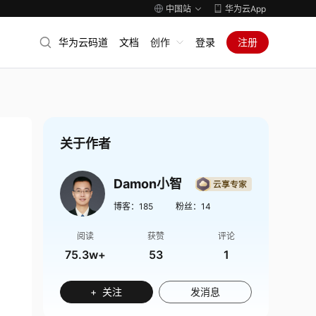
中国站
华为云App
华为云码道
文档
创作
登录
注册
关于作者
Damon小智
博客：
185
粉丝：
14
阅读
获赞
评论
75.3w+
53
1
+ 关注
发消息