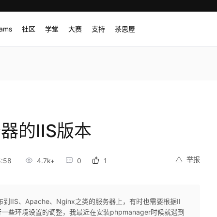
rams
社区
学堂
大赛
支持
茶思屋
器的IIS版本
举报
:58
4.7k+
0
1
IS、Apache、Nginx之类的服务器上，有时也需要根据II
进行一些环境设置的调整，我最近在安装phpmanager时候就遇到